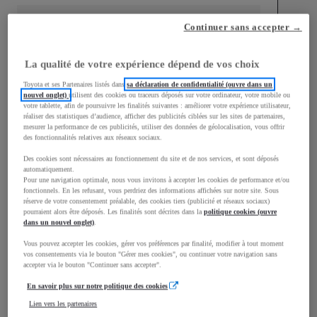
Continuer sans accepter →
La qualité de votre expérience dépend de vos choix
mm
Toyota et ses Partenaires listés dans
sa déclaration de confidentialité (ouvre dans un
1 510
Hauteur
nouvel onglet)
utilisent des cookies ou traceurs déposés sur votre ordinateur, votre mobile ou
votre tablette, afin de poursuivre les finalités suivantes : améliorer votre expérience utilisateur,
réaliser des statistiques d’audience, afficher des publicités ciblées sur les sites de partenaires,
mesurer la performance de ces publicités, utiliser des données de géolocalisation, vous offrir
Longueur
3 700
mm
des fonctionnalités relatives aux réseaux sociaux.
Des cookies sont nécessaires au fonctionnement du site et de nos services, et sont déposés
automatiquement.
Pour une navigation optimale, nous vous invitons à accepter les cookies de performance et/ou
fonctionnels. En les refusant, vous perdriez des informations affichées sur notre site. Sous
réserve de votre consentement préalable, des cookies tiers (publicité et réseaux sociaux)
pourraient alors être déposés. Les finalités sont décrites dans la
politique cookies (ouvre
dans un nouvel onglet)
.
Largeur
1 740
mm
Vous pouvez accepter les cookies, gérer vos préférences par finalité, modifier à tout moment
vos consentements via le bouton "Gérer mes cookies", ou continuer votre navigation sans
accepter via le bouton "Continuer sans accepter".
En savoir plus sur notre politique des cookies
Consommation mixte
Lien vers les partenaires