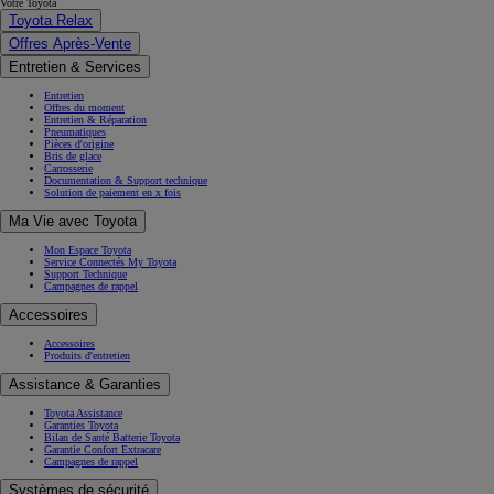
Votre Toyota
Toyota Relax
Offres Après-Vente
Entretien & Services
Entretien
Offres du moment
Entretien & Réparation
Pneumatiques
Pièces d'origine
Bris de glace
Carrosserie
Documentation & Support technique
Solution de paiement en x fois
Ma Vie avec Toyota
Mon Espace Toyota
Service Connectés My Toyota
Support Technique
Campagnes de rappel
Accessoires
Accessoires
Produits d'entretien
Assistance & Garanties
Toyota Assistance
Garanties Toyota
Bilan de Santé Batterie Toyota
Garantie Confort Extracare
Campagnes de rappel
Systèmes de sécurité