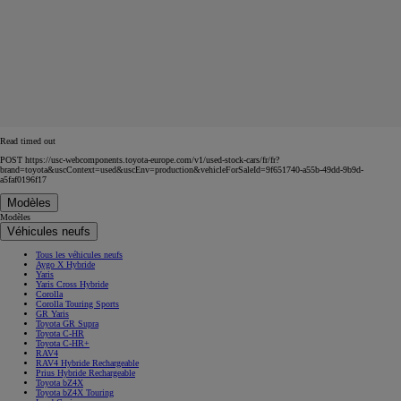
Read timed out
POST https://usc-webcomponents.toyota-europe.com/v1/used-stock-cars/fr/fr?
brand=toyota&uscContext=used&uscEnv=production&vehicleForSaleId=9f651740-a55b-49dd-9b9d-
a5faf0196f17
Modèles
Modèles
Véhicules neufs
Tous les véhicules neufs
Aygo X Hybride
Yaris
Yaris Cross Hybride
Corolla
Corolla Touring Sports
GR Yaris
Toyota GR Supra
Toyota C-HR
Toyota C-HR+
RAV4
RAV4 Hybride Rechargeable
Prius Hybride Rechargeable
Toyota bZ4X
Toyota bZ4X Touring