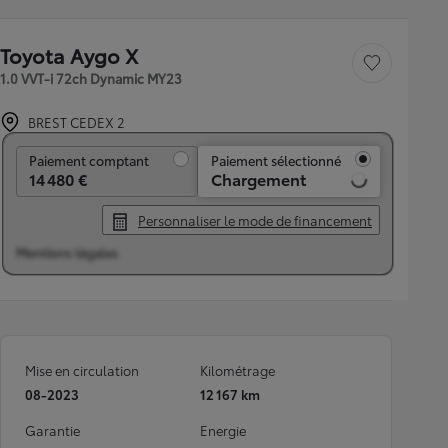
Toyota Aygo X
Sauvegarder le véh
1.0 VVT-i 72ch Dynamic MY23
BREST CEDEX 2
Paiement comptant
Paiement comptant
Paiement sélectionné
14 480 €
Chargement
Personnaliser le mode de financement
Mentions légales
Mise en circulation
Kilométrage
08-2023
12 167 km
Garantie
Energie