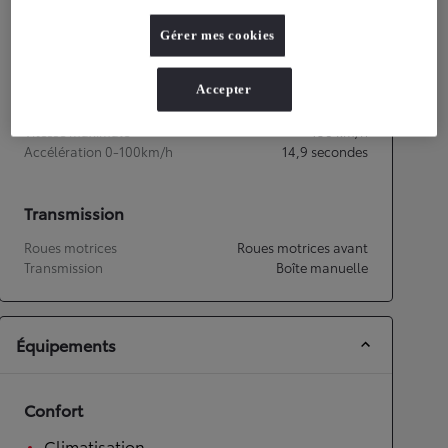
Consommation mixte
4,8
L/100 km
Émissions CO2
108
g/km
Gérer mes cookies
Accepter
Performances
Vitesse maximale
158
km/h
Accélération 0-100km/h
14,9
secondes
Transmission
Roues motrices
Roues motrices avant
Transmission
Boîte manuelle
Équipements
Confort
Climatisation