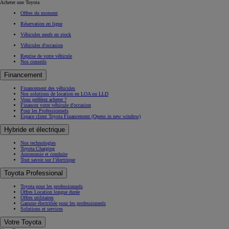
Acheter une Toyota
Offres du moment
Réservation en ligne
Véhicules neufs en stock
Véhicules d'occasion
Reprise de votre véhicule
Nos conseils
Financement
Financement des véhicules
Nos solutions de location en LOA ou LLD
Vous préférez acheter ?
Financez votre véhicule d'occasion
Pour les Professionnels
Espace client Toyota Financement
(Opens in new window)
Hybride et électrique
Nos technologies
Toyota Charging
Autonomie et conduite
Tout savoir sur l’électrique
Toyota Professional
Toyota pour les professionnels
Offres Location longue durée
Offres utilitaires
Gamme électrifiée pour les professionnels
Solutions et services
Votre Toyota