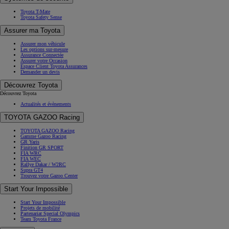
Toyota T-Mate
Toyota Safety Sense
Assurer ma Toyota
Assurer mon véhicule
Les options sur-mesure
Assurance Connectée
Assurer votre Occasion
Espace Client Toyota Assurances
Demander un devis
Découvrez Toyota
Découvrez Toyota
Actualités et évènements
TOYOTA GAZOO Racing
TOYOTA GAZOO Racing
Gamme Gazoo Racing
GR Yaris
Finition GR SPORT
FIA WRC
FIA WEC
Rallye Dakar / W2RC
Supra GT4
Trouvez votre Gazoo Center
Start Your Impossible
Start Your Impossible
Projets de mobilité
Partenariat Special Olympics
Team Toyota France