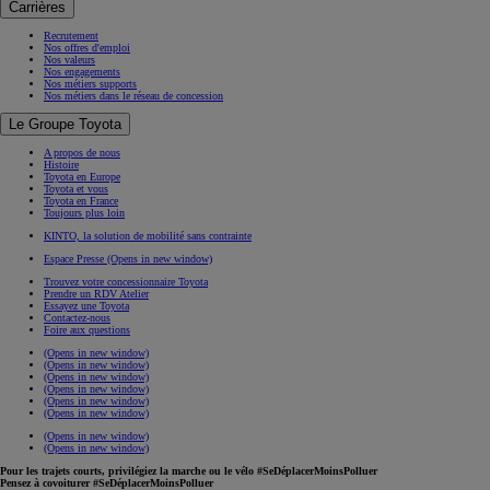
Carrières
Recrutement
Nos offres d'emploi
Nos valeurs
Nos engagements
Nos métiers supports
Nos métiers dans le réseau de concession
Le Groupe Toyota
A propos de nous
Histoire
Toyota en Europe
Toyota et vous
Toyota en France
Toujours plus loin
KINTO, la solution de mobilité sans contrainte
Espace Presse
(Opens in new window)
Trouvez votre concessionnaire Toyota
Prendre un RDV Atelier
Essayez une Toyota
Contactez-nous
Foire aux questions
(Opens in new window)
(Opens in new window)
(Opens in new window)
(Opens in new window)
(Opens in new window)
(Opens in new window)
(Opens in new window)
(Opens in new window)
Pour les trajets courts, privilégiez la marche ou le vélo #SeDéplacerMoinsPolluer
Pensez à covoiturer #SeDéplacerMoinsPolluer