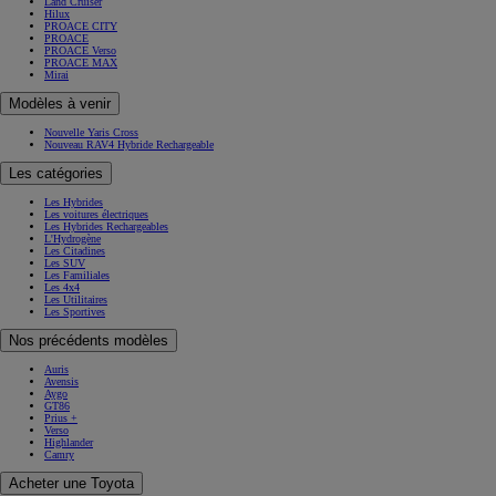
Land Cruiser
Hilux
PROACE CITY
PROACE
PROACE Verso
PROACE MAX
Mirai
Modèles à venir
Nouvelle Yaris Cross
Nouveau RAV4 Hybride Rechargeable
Les catégories
Les Hybrides
Les voitures électriques
Les Hybrides Rechargeables
L'Hydrogène
Les Citadines
Les SUV
Les Familiales
Les 4x4
Les Utilitaires
Les Sportives
Nos précédents modèles
Auris
Avensis
Aygo
GT86
Prius +
Verso
Highlander
Camry
Acheter une Toyota