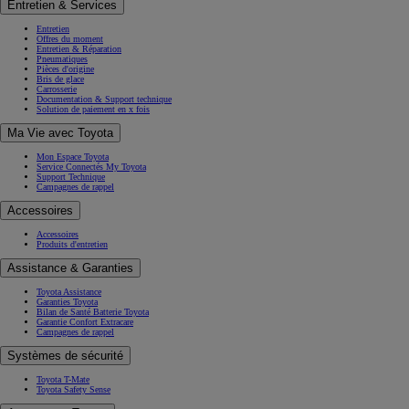
Entretien & Services
Entretien
Offres du moment
Entretien & Réparation
Pneumatiques
Pièces d'origine
Bris de glace
Carrosserie
Documentation & Support technique
Solution de paiement en x fois
Ma Vie avec Toyota
Mon Espace Toyota
Service Connectés My Toyota
Support Technique
Campagnes de rappel
Accessoires
Accessoires
Produits d'entretien
Assistance & Garanties
Toyota Assistance
Garanties Toyota
Bilan de Santé Batterie Toyota
Garantie Confort Extracare
Campagnes de rappel
Systèmes de sécurité
Toyota T-Mate
Toyota Safety Sense