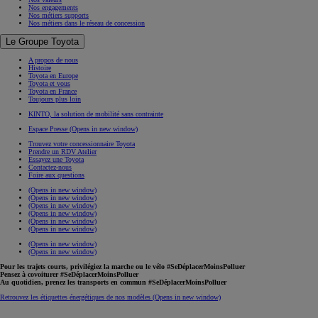
Nos engagements
Nos métiers supports
Nos métiers dans le réseau de concession
Le Groupe Toyota
A propos de nous
Histoire
Toyota en Europe
Toyota et vous
Toyota en France
Toujours plus loin
KINTO, la solution de mobilité sans contrainte
Espace Presse
(Opens in new window)
Trouvez votre concessionnaire Toyota
Prendre un RDV Atelier
Essayez une Toyota
Contactez-nous
Foire aux questions
(Opens in new window)
(Opens in new window)
(Opens in new window)
(Opens in new window)
(Opens in new window)
(Opens in new window)
(Opens in new window)
(Opens in new window)
Pour les trajets courts, privilégiez la marche ou le vélo #SeDéplacerMoinsPolluer
Pensez à covoiturer #SeDéplacerMoinsPolluer
Au quotidien, prenez les transports en commun #SeDéplacerMoinsPolluer
Retrouvez les étiquettes énergétiques de nos modèles
(Opens in new window)