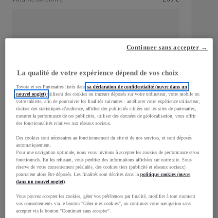
Continuer sans accepter →
mm
1 510
Hauteur
La qualité de votre expérience dépend de vos choix
Toyota et ses Partenaires listés dans
sa déclaration de confidentialité (ouvre dans un
nouvel onglet)
utilisent des cookies ou traceurs déposés sur votre ordinateur, votre mobile ou
Longueur
3 700
mm
votre tablette, afin de poursuivre les finalités suivantes : améliorer votre expérience utilisateur,
réaliser des statistiques d’audience, afficher des publicités ciblées sur les sites de partenaires,
mesurer la performance de ces publicités, utiliser des données de géolocalisation, vous offrir
des fonctionnalités relatives aux réseaux sociaux.
Des cookies sont nécessaires au fonctionnement du site et de nos services, et sont déposés
automatiquement.
Pour une navigation optimale, nous vous invitons à accepter les cookies de performance et/ou
fonctionnels. En les refusant, vous perdriez des informations affichées sur notre site. Sous
Largeur
1 740
mm
réserve de votre consentement préalable, des cookies tiers (publicité et réseaux sociaux)
pourraient alors être déposés. Les finalités sont décrites dans la
politique cookies (ouvre
dans un nouvel onglet)
.
Vous pouvez accepter les cookies, gérer vos préférences par finalité, modifier à tout moment
vos consentements via le bouton "Gérer mes cookies", ou continuer votre navigation sans
accepter via le bouton "Continuer sans accepter".
Consommation mixte