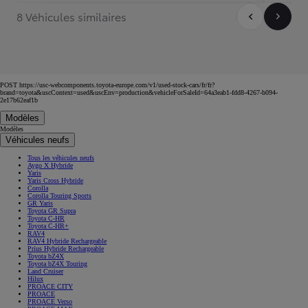
8 Véhicules similaires
POST https://usc-webcomponents.toyota-europe.com/v1/used-stock-cars/fr/fr?
brand=toyota&uscContext=used&uscEnv=production&vehicleForSaleId=64a3eab1-fdd8-4267-b094-
2e17b62eaf1b
Modèles
Modèles
Véhicules neufs
Tous les véhicules neufs
Aygo X Hybride
Yaris
Yaris Cross Hybride
Corolla
Corolla Touring Sports
GR Yaris
Toyota GR Supra
Toyota C-HR
Toyota C-HR+
RAV4
RAV4 Hybride Rechargeable
Prius Hybride Rechargeable
Toyota bZ4X
Toyota bZ4X Touring
Land Cruiser
Hilux
PROACE CITY
PROACE
PROACE Verso