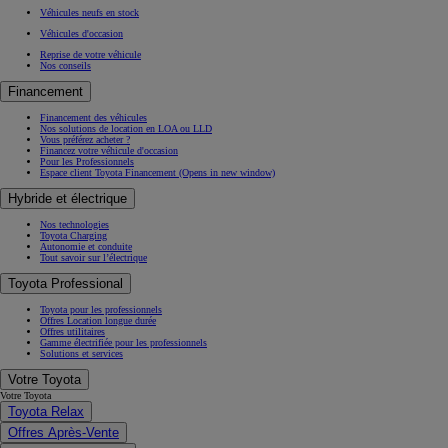
Véhicules neufs en stock
Véhicules d'occasion
Reprise de votre véhicule
Nos conseils
Financement
Financement des véhicules
Nos solutions de location en LOA ou LLD
Vous préférez acheter ?
Financez votre véhicule d'occasion
Pour les Professionnels
Espace client Toyota Financement
(Opens in new window)
Hybride et électrique
Nos technologies
Toyota Charging
Autonomie et conduite
Tout savoir sur l’électrique
Toyota Professional
Toyota pour les professionnels
Offres Location longue durée
Offres utilitaires
Gamme électrifiée pour les professionnels
Solutions et services
Votre Toyota
Votre Toyota
Toyota Relax
Offres Après-Vente