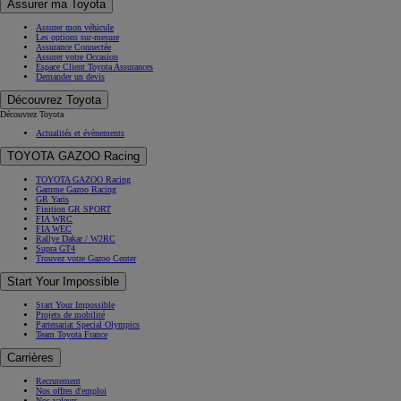
Assurer ma Toyota
Assurer mon véhicule
Les options sur-mesure
Assurance Connectée
Assurer votre Occasion
Espace Client Toyota Assurances
Demander un devis
Découvrez Toyota
Découvrez Toyota
Actualités et évènements
TOYOTA GAZOO Racing
TOYOTA GAZOO Racing
Gamme Gazoo Racing
GR Yaris
Finition GR SPORT
FIA WRC
FIA WEC
Rallye Dakar / W2RC
Supra GT4
Trouvez votre Gazoo Center
Start Your Impossible
Start Your Impossible
Projets de mobilité
Partenariat Special Olympics
Team Toyota France
Carrières
Recrutement
Nos offres d'emploi
Nos valeurs