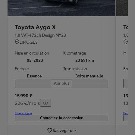
Toyota Aygo X
Toy
1.0 VVT-i 72ch Design MY23
1.0 V
LIMOGES
QU
Mise en circulation
Kilométrage
Mise e
05-2023
23 591 km
Energie
Transmission
Energ
Essence
Boîte manuelle
Voir plus
15 990 €
13 99
226 €/mois
184 
En savoir plus
En savoir
Contactez la concession
Sauvegardez