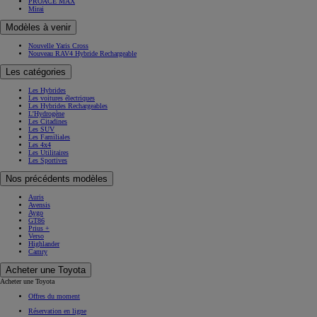
PROACE MAX
Mirai
Modèles à venir
Nouvelle Yaris Cross
Nouveau RAV4 Hybride Rechargeable
Les catégories
Les Hybrides
Les voitures électriques
Les Hybrides Rechargeables
L'Hydrogène
Les Citadines
Les SUV
Les Familiales
Les 4x4
Les Utilitaires
Les Sportives
Nos précédents modèles
Auris
Avensis
Aygo
GT86
Prius +
Verso
Highlander
Camry
Acheter une Toyota
Acheter une Toyota
Offres du moment
Réservation en ligne