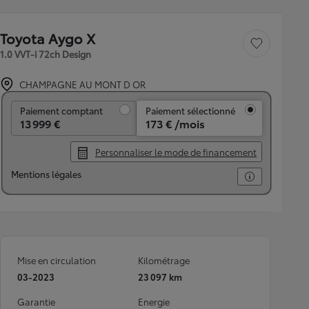
Toyota Aygo X
Sauvegarder le véh
1.0 VVT-i 72ch Design
CHAMPAGNE AU MONT D OR
Paiement comptant
Paiement comptant
Paiement sélectionné
13 999 €
173 € /mois
Personnaliser le mode de financement
Mentions légales
Mise en circulation
Kilométrage
03-2023
23 097 km
Garantie
Energie