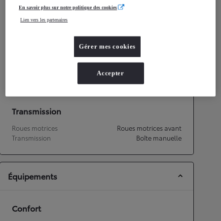
En savoir plus sur notre politique des cookies
Consommation mixte
4,7
L/100 km
Lien vers les partenaires
Émissions CO2
113
g/km
Gérer mes cookies
Performances
Vitesse maximale
158
km/h
Accepter
Accélération 0-100km/h
14,9
secondes
Transmission
Roues motrices
Roues motrices avant
Transmission
Boîte manuelle
Équipements
Confort