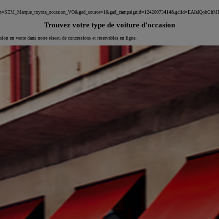
_campaign=SEM_Marque_toyota_occasion_VO&gad_source=1&gad_campaignid=12420073414&gclid=EAIa
Trouvez votre type de voiture d’occasion
asion en vente dans notre réseau de concessions et réservables en ligne.