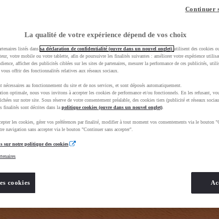
z-vous ?
Quel est votre budget ?
Dans quelle vi
Continuer 
Prix / Loyer
Ville / 
La qualité de votre expérience dépend de vos choix
rtenaires listés dans
sa déclaration de confidentialité (ouvre dans un nouvel onglet)
utilisent des cookies o
teur, votre mobile ou votre tablette, afin de poursuivre les finalités suivantes : améliorer votre expérience utilisat
udience, afficher des publicités ciblées sur les sites de partenaires, mesurer la performance de ces publicités, util
 vous offrir des fonctionnalités relatives aux réseaux sociaux.
t nécessaires au fonctionnement du site et de nos services, et sont déposés automatiquement.
tion optimale, nous vous invitons à accepter les cookies de performance et/ou fonctionnels. En les refusant, vou
e_toyota_occasion_VO&gad_source=1&gad_campaignid=12420073414&gclid=EAIaIQobChMIws30yeOJlg
ichées sur notre site. Sous réserve de votre consentement préalable, des cookies tiers (publicité et réseaux sociau
s finalités sont décrites dans la
politique cookies (ouvre dans un nouvel onglet)
.
epter les cookies, gérer vos préférences par finalité, modifier à tout moment vos consentements via le bouton "
re navigation sans accepter via le bouton "Continuer sans accepter".
s sur notre politique des cookies
rtenaires
es cookies
Ac