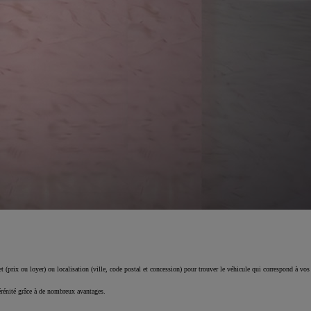
 (prix ou loyer) ou localisation (ville, code postal et concession) pour trouver le véhicule qui correspond à vos
érénité grâce à de nombreux avantages.