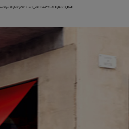
IQobChMIws30yeOJlgMVgZWDBx2N_xRDEAAYASALEgKslvD_BwE