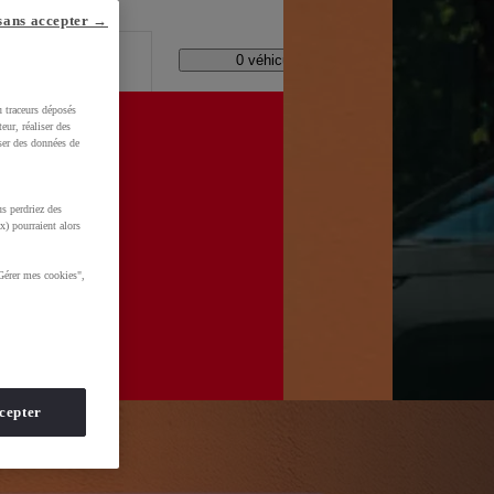
lle ?
sans accepter →
Code Postal / Concession
0 véhicules disponibles
u traceurs déposés
eur, réaliser des
iser des données de
s perdriez des
MVgZWDBx2N_xRDEAAYASALEgKslvD_BwE
x) pourraient alors
Gérer mes cookies",
cepter