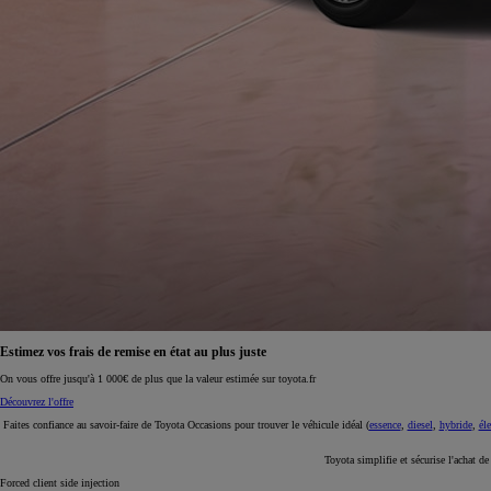
À partir de 19 700 €
Nouvelle Yaris Cross
HYBRIDE
Disponible prochainement
Estimez vos frais de remise en état au plus juste
On vous offre jusqu'à 1 000€ de plus que la valeur estimée sur toyota.fr
Découvrez l'offre
Faites confiance au savoir-faire de Toyota Occasions pour trouver le véhicule idéal (
essence
,
diesel
,
hybride
,
éle
Toyota simplifie et sécurise l'achat d
Forced client side injection