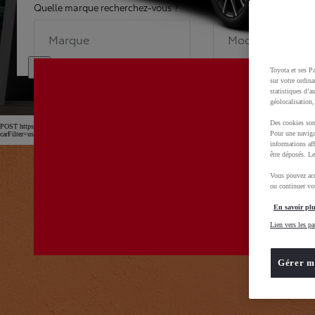
Quelle marque recherchez-vous ?
Quel modèle recherche
Marque
Modèle
Toyota et ses Pa
sur votre ordina
statistiques d’a
géolocalisation,
Des cookies son
POST https://usc-webcomponents.toyota-europe.com/v1/car-filter-header/fr/fr?
Pour une naviga
carFilter=used&brand=toyota&uscEnv=production&useGlobalStore=true&utm_campaign=SEM_Marqu
informations aff
être déposés. Le
Vous pouvez acc
ou continuer vot
En savoir plu
Lien vers les pa
Gérer m