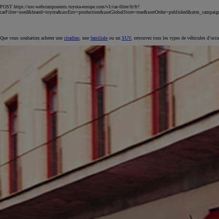
POST https://usc-webcomponents.toyota-europe.com/v1/car-filter/fr/fr?
carFilter=used&brand=toyota&uscEnv=production&useGlobalStore=true&sortOrder=published&utm
Que vous souhaitiez acheter une
citadine
, une
familiale
ou un
SUV
, retrouvez tous les types de véhicules d’occ