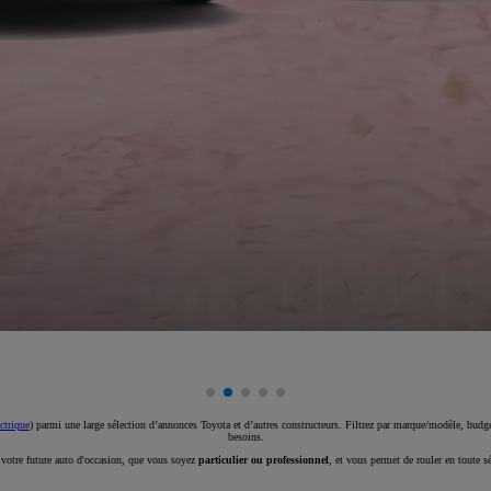
ctrique
) parmi une large sélection d’annonces Toyota et d’autres constructeurs. Filtrez par marque/modèle, budget
besoins.
e votre future auto d'occasion, que vous soyez
particulier ou professionnel
, et vous permet de rouler en toute s