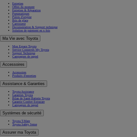
Entretien
Offres du moment
Entretien & Réparation
Pneumatiques
Pièces d'origine
Bris de glace
Carrosserie
Documentation & Support technique
Solution de paiement en x fois
Ma Vie avec Toyota
Mon Espace Toyota
Service Connectés My Toyota
Support Technique
Campagnes de rappel
Accessoires
Accessoires
Produits d'entretien
Assistance & Garanties
Toyota Assistance
Garanties Toyota
Bilan de Santé Batterie Toyota
Garantie Confort Extracare
Campagnes de rappel
Systèmes de sécurité
Toyota T-Mate
Toyota Safety Sense
Assurer ma Toyota