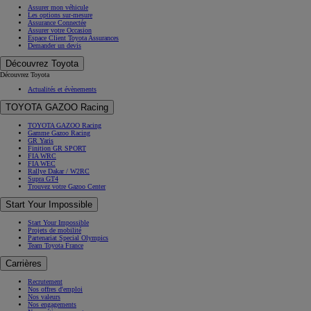
Assurer mon véhicule
Les options sur-mesure
Assurance Connectée
Assurer votre Occasion
Espace Client Toyota Assurances
Demander un devis
Découvrez Toyota
Découvrez Toyota
Actualités et évènements
TOYOTA GAZOO Racing
TOYOTA GAZOO Racing
Gamme Gazoo Racing
GR Yaris
Finition GR SPORT
FIA WRC
FIA WEC
Rallye Dakar / W2RC
Supra GT4
Trouvez votre Gazoo Center
Start Your Impossible
Start Your Impossible
Projets de mobilité
Partenariat Special Olympics
Team Toyota France
Carrières
Recrutement
Nos offres d'emploi
Nos valeurs
Nos engagements