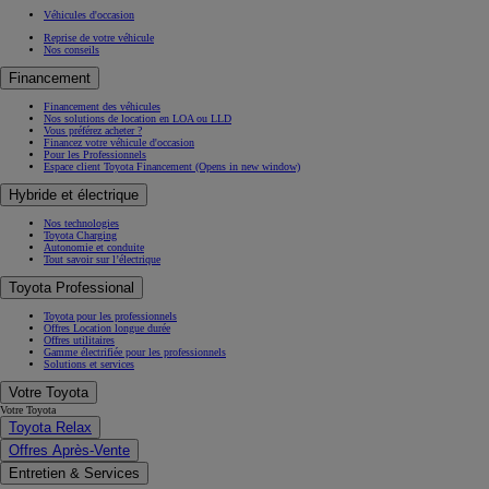
Véhicules d'occasion
Reprise de votre véhicule
Nos conseils
Financement
Financement des véhicules
Nos solutions de location en LOA ou LLD
Vous préférez acheter ?
Financez votre véhicule d'occasion
Pour les Professionnels
Espace client Toyota Financement
(Opens in new window)
Hybride et électrique
Nos technologies
Toyota Charging
Autonomie et conduite
Tout savoir sur l’électrique
Toyota Professional
Toyota pour les professionnels
Offres Location longue durée
Offres utilitaires
Gamme électrifiée pour les professionnels
Solutions et services
Votre Toyota
Votre Toyota
Toyota Relax
Offres Après-Vente
Entretien & Services