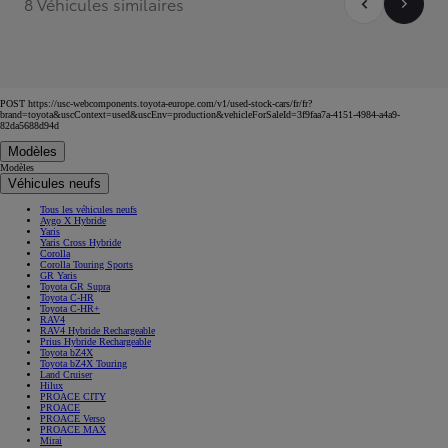
8 Véhicules similaires
POST https://usc-webcomponents.toyota-europe.com/v1/used-stock-cars/fr/fr?
brand=toyota&uscContext=used&uscEnv=production&vehicleForSaleId=3f9faa7a-4151-4984-a4a9-
82da5688d94d
Modèles
Modèles
Véhicules neufs
Tous les véhicules neufs
Aygo X Hybride
Yaris
Yaris Cross Hybride
Corolla
Corolla Touring Sports
GR Yaris
Toyota GR Supra
Toyota C-HR
Toyota C-HR+
RAV4
RAV4 Hybride Rechargeable
Prius Hybride Rechargeable
Toyota bZ4X
Toyota bZ4X Touring
Land Cruiser
Hilux
PROACE CITY
PROACE
PROACE Verso
PROACE MAX
Mirai