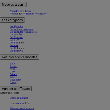
Modèles à venir
Nouvelle Yaris Cross
Nouveau RAV4 Hybride Rechargeable
Les catégories
Les Hybrides
Les voitures électriques
Les Hybrides Rechargeables
L'Hydrogène
Les Citadines
Les SUV
Les Familiales
Les 4x4
Les Utilitaires
Les Sportives
Nos précédents modèles
Auris
Avensis
Aygo
GT86
Prius +
Verso
Highlander
Camry
Acheter une Toyota
Acheter une Toyota
Offres du moment
Réservation en ligne
Véhicules neufs en stock