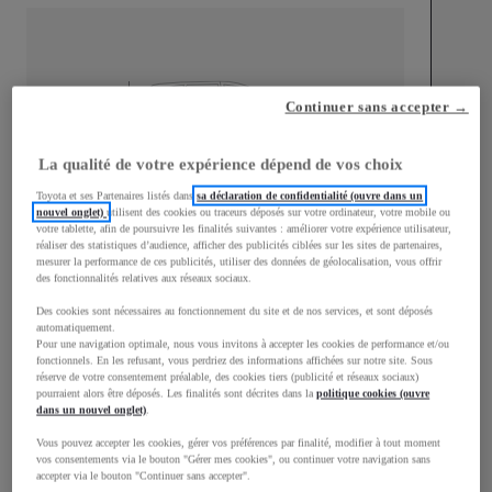
mm
Continuer sans accepter →
1 510
Hauteur
La qualité de votre expérience dépend de vos choix
Toyota et ses Partenaires listés dans
sa déclaration de confidentialité (ouvre dans un
Longueur
3 700
mm
nouvel onglet)
utilisent des cookies ou traceurs déposés sur votre ordinateur, votre mobile ou
votre tablette, afin de poursuivre les finalités suivantes : améliorer votre expérience utilisateur,
réaliser des statistiques d’audience, afficher des publicités ciblées sur les sites de partenaires,
mesurer la performance de ces publicités, utiliser des données de géolocalisation, vous offrir
des fonctionnalités relatives aux réseaux sociaux.
Des cookies sont nécessaires au fonctionnement du site et de nos services, et sont déposés
automatiquement.
Pour une navigation optimale, nous vous invitons à accepter les cookies de performance et/ou
Largeur
1 740
mm
fonctionnels. En les refusant, vous perdriez des informations affichées sur notre site. Sous
réserve de votre consentement préalable, des cookies tiers (publicité et réseaux sociaux)
pourraient alors être déposés. Les finalités sont décrites dans la
politique cookies (ouvre
dans un nouvel onglet)
.
Vous pouvez accepter les cookies, gérer vos préférences par finalité, modifier à tout moment
vos consentements via le bouton "Gérer mes cookies", ou continuer votre navigation sans
Consommation mixte
accepter via le bouton "Continuer sans accepter".