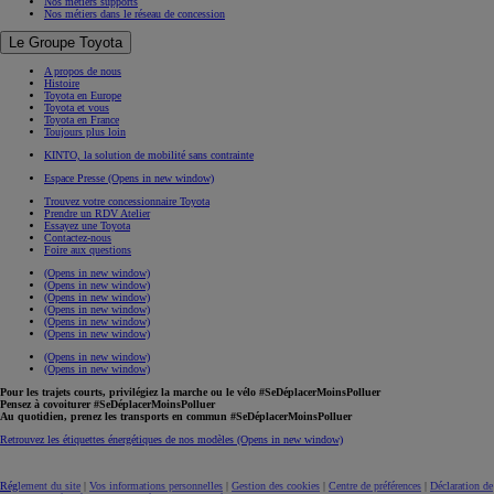
Nos métiers supports
Nos métiers dans le réseau de concession
Le Groupe Toyota
A propos de nous
Histoire
Toyota en Europe
Toyota et vous
Toyota en France
Toujours plus loin
KINTO, la solution de mobilité sans contrainte
Espace Presse
(Opens in new window)
Trouvez votre concessionnaire Toyota
Prendre un RDV Atelier
Essayez une Toyota
Contactez-nous
Foire aux questions
(Opens in new window)
(Opens in new window)
(Opens in new window)
(Opens in new window)
(Opens in new window)
(Opens in new window)
(Opens in new window)
(Opens in new window)
Pour les trajets courts, privilégiez la marche ou le vélo #SeDéplacerMoinsPolluer
Pensez à covoiturer #SeDéplacerMoinsPolluer
Au quotidien, prenez les transports en commun #SeDéplacerMoinsPolluer
Retrouvez les étiquettes énergétiques de nos modèles
(Opens in new window)
Réglement du site
|
Vos informations personnelles
|
Gestion des cookies
|
Centre de préférences
|
Déclaration de