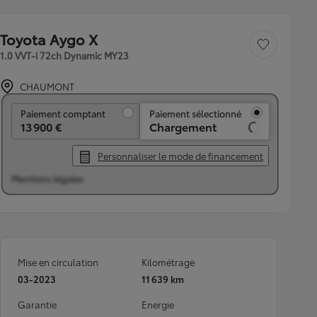
Toyota Aygo X
Sauvegarder le véh
1.0 VVT-i 72ch Dynamic MY23
CHAUMONT
Paiement comptant
Paiement comptant
Paiement sélectionné
13 900 €
Chargement
Personnaliser le mode de financement
Mentions légales
Mise en circulation
Kilométrage
03-2023
11 639 km
Garantie
Energie