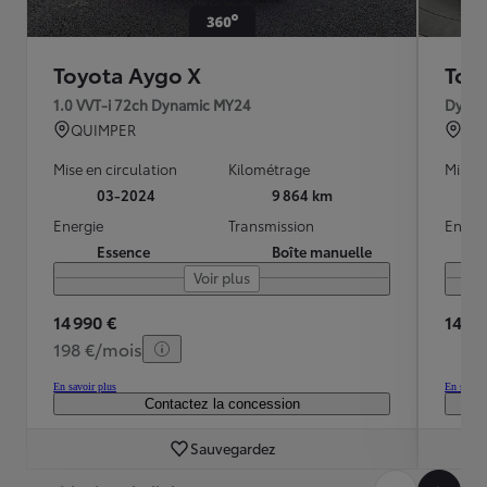
Toyota Aygo X
Toy
1.0 VVT-i 72ch Dynamic MY24
Dynam
QUIMPER
BO
Mise en circulation
Kilométrage
Mise e
03-2024
9 864 km
Energie
Transmission
Energ
Essence
Boîte manuelle
Voir plus
14 990 €
14 20
198 €/mois
En savoir plus
En savoir
Contactez la concession
Sauvegardez