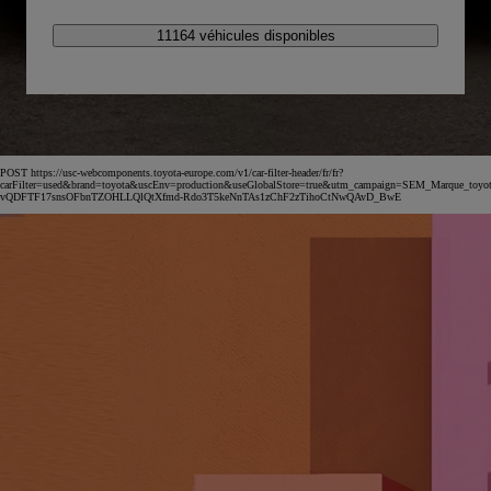
11164 véhicules disponibles
POST https://usc-webcomponents.toyota-europe.com/v1/car-filter-header/fr/fr?
carFilter=used&brand=toyota&uscEnv=production&useGlobalStore=true&utm_campaign=SEM_Marqu
vQDFTF17snsOFbnTZOHLLQlQtXfmd-Rdo3T5keNnTAs1zChF2zTihoCtNwQAvD_BwE