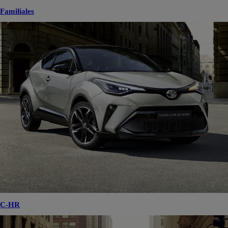
Familiales
C-HR