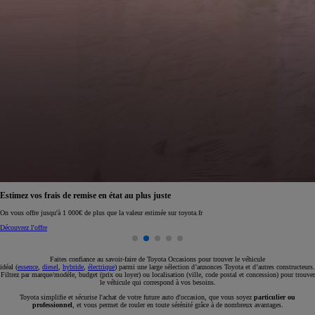
Réservez en ligne votre occasion pour 1€ seulement
Réservez en ligne
Faites confiance au savoir-faire de Toyota Occasions pour trouver le véhicule
idéal (
essence
,
diesel
,
hybride
,
électrique
) parmi une large sélection d’annonces Toyota et d’autres constructeurs.
Filtrez par marque/modèle, budget (prix ou loyer) ou localisation (ville, code postal et concession) pour trouver
le véhicule qui correspond à vos besoins.
Toyota simplifie et sécurise l'achat de votre future auto d'occasion, que vous soyez
particulier ou
professionnel
, et vous permet de rouler en toute sérénité grâce à de nombreux avantages.