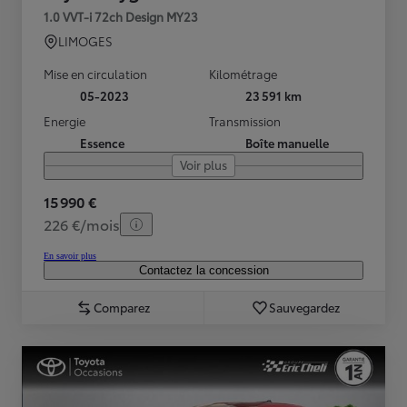
1.0 VVT-i 72ch Design MY23
LIMOGES
Mise en circulation
Kilométrage
05-2023
23 591 km
Energie
Transmission
Essence
Boîte manuelle
Voir plus
15 990 €
226 €/mois
En savoir plus
Contactez la concession
Comparez
Sauvegardez