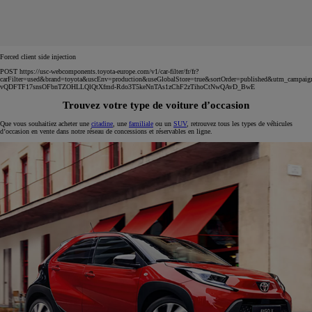
Forced client side injection
POST https://usc-webcomponents.toyota-europe.com/v1/car-filter/fr/fr?
carFilter=used&brand=toyota&uscEnv=production&useGlobalStore=true&sortOrder=published&utm
vQDFTF17snsOFbnTZOHLLQlQtXfmd-Rdo3T5keNnTAs1zChF2zTihoCtNwQAvD_BwE
Trouvez votre type de voiture d’occasion
Que vous souhaitiez acheter une
citadine
, une
familiale
ou un
SUV
, retrouvez tous les types de véhicules
d’occasion en vente dans notre réseau de concessions et réservables en ligne.