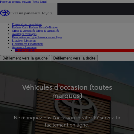
Passer au contenu suivant
(Press Enter)
...
Trouvez un partenaire Toyota
Voiture d'occasion
Présentation
Présentation
Rachats Cash
Rachats ExtraOrdinaires
Offres & Actualités
Offres & Actualités
Avantages
Avantages
Réservation en ligne
Réservation en ligne
Livraison
Livraison
Financement
Financement
Assurance
Assurance
Hybride
Hybride
Défilement vers la gauche
Défilement vers la droite
Véhicules d'occasion (toutes
marques)
Ne manquez pas l'occasion idéale : Réservez-la
facilement en ligne.