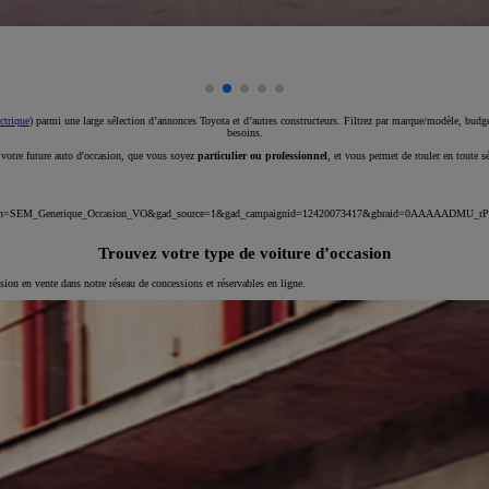
ctrique
) parmi une large sélection d’annonces Toyota et d’autres constructeurs. Filtrez par marque/modèle, budget
besoins.
e votre future auto d'occasion, que vous soyez
particulier ou professionnel
, et vous permet de rouler en toute s
_campaign=SEM_Generique_Occasion_VO&gad_source=1&gad_campaignid=12420073417&gbraid=0AAAAA
Trouvez votre type de voiture d’occasion
asion en vente dans notre réseau de concessions et réservables en ligne.