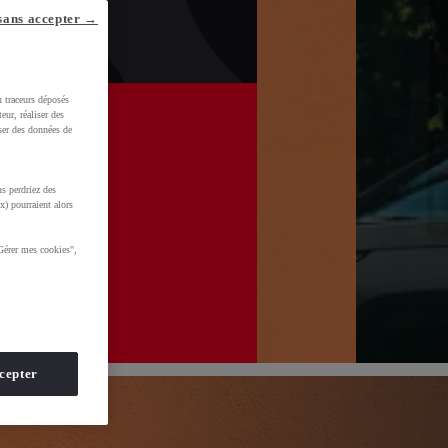
sans accepter →
u traceurs déposés
eur, réaliser des
iser des données de
s perdriez des
x) pourraient alors
Gérer mes cookies",
HmkdVSn_1p&gclid=CjwKCAjwvsvTBhBaEiwAmf-
cepter