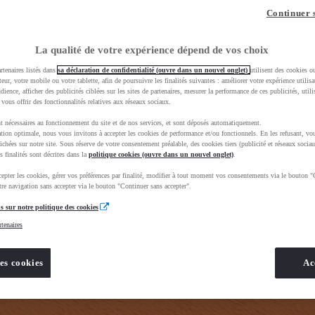
Continuer 
La qualité de votre expérience dépend de vos choix
rtenaires listés dans
sa déclaration de confidentialité (ouvre dans un nouvel onglet)
utilisent des cookies o
 dès que
teur, votre mobile ou votre tablette, afin de poursuivre les finalités suivantes : améliorer votre expérience utilisat
 de réessayer
udience, afficher des publicités ciblées sur les sites de partenaires, mesurer la performance de ces publicités, util
 vous offrir des fonctionnalités relatives aux réseaux sociaux.
t nécessaires au fonctionnement du site et de nos services, et sont déposés automatiquement.
tion optimale, nous vous invitons à accepter les cookies de performance et/ou fonctionnels. En les refusant, vou
ichées sur notre site. Sous réserve de votre consentement préalable, des cookies tiers (publicité et réseaux sociau
s finalités sont décrites dans la
politique cookies (ouvre dans un nouvel onglet)
.
epter les cookies, gérer vos préférences par finalité, modifier à tout moment vos consentements via le bouton "
re navigation sans accepter via le bouton "Continuer sans accepter".
s sur notre politique des cookies
rtenaires
ique_Occasion_VO&gad_source=1&gad_campaignid=12420073417&gbraid=0AAAAADMU_rPRHMbenfjPD8H
es cookies
Ac