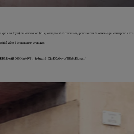
 (prix ou loyer) ou localisation (ville, code postal et concession) pour trouver le véhicule qui correspond à vos
érénité grâce à de nombreux avantages.
DMU_rPRHMbenfjPD8HHmkdVSn_1p&gclid=CjwKCAjwvsvTBhBaEiwAmf-