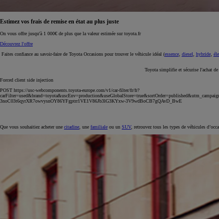
Estimez vos frais de remise en état au plus juste
On vous offre jusqu'à 1 000€ de plus que la valeur estimée sur toyota.fr
Découvrez l'offre
Faites confiance au savoir-faire de Toyota Occasions pour trouver le véhicule idéal (
essence
,
diesel
,
hybride
,
éle
Toyota simplifie et sécurise l'achat d
Forced client side injection
POST https://usc-webcomponents.toyota-europe.com/v1/car-filter/fr/fr?
carFilter=used&brand=toyota&uscEnv=production&useGlobalStore=true&sortOrder=published&utm
3noC03t6qyrXR7owvysnOY86YFgptrr1VE1V86Jb3lG3KYxw-3V9wdBoCB7gQAvD_BwE
Que vous souhaitiez acheter une
citadine
, une
familiale
ou un
SUV
, retrouvez tous les types de véhicules d’occ