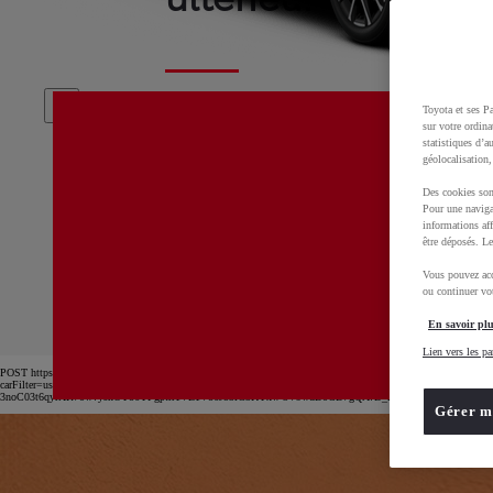
Toyota et ses Pa
Nous tentons de résoudre cet incident
sur votre ordina
possible. Merci de rafraichir la page ou
statistiques d’a
géolocalisation,
ultérieurement.
Des cookies son
Pour une naviga
informations aff
être déposés. Le
D-GC500
cmsg88len002t10po7tk0aepv
Vous pouvez acc
ou continuer vot
En savoir plu
Lien vers les pa
POST https://usc-webcomponents.toyota-europe.com/v1/car-filter-header/fr/fr?
carFilter=used&brand=toyota&uscEnv=production&useGlobalStore=true&utm_campaign=SEM_Gener
3noC03t6qyrXR7owvysnOY86YFgptrr1VE1V86Jb3lG3KYxw-3V9wdBoCB7gQAvD_BwE
Gérer m