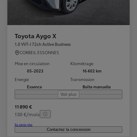
Toyota Aygo X
1.0 VVT-i 72ch Active Business
CORBEIL ESSONNES
Mise en circulation
Kilométrage
05-2023
16 402 km
Energie
Transmission
Essence
Boîte manuelle
Voir plus
11 890 €
130 €/mois
En savoir plus
Contactez la concession