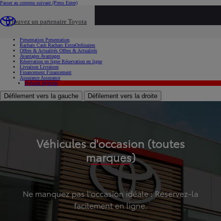
Passer au contenu suivant
(Press Enter)
...
Trouvez un partenaire Toyota
Voiture d'occasion
Présentation
Présentation
Rachats Cash
Rachats ExtraOrdinaires
Offres & Actualités
Offres & Actualités
Avantages
Avantages
Réservation en ligne
Réservation en ligne
Livraison
Livraison
Financement
Financement
Assurance
Assurance
Hybride
Hybride
Défilement vers la gauche
Défilement vers la droite
Véhicules d'occasion (toutes
marques)
Ne manquez pas l'occasion idéale : Réservez-la
facilement en ligne.