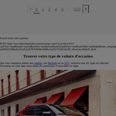
...
1
2
3
4
5
929
Previous page
Next page
Forced client side injection
POST https://usc-webcomponents.toyota-europe.com/v1/car-filter/fr/fr?
carFilter=used&brand=toyota&uscEnv=production&useGlobalStore=true&sortOrder=published&utm
uIrZ8SK238Kn6x2OwfL2isPTEXM0MwD0BvOsZGv7GXbVu52B_rl2xoCnw4QAvD_BwE
Trouvez votre type de voiture d’occasion
Que vous souhaitiez acheter une
citadine
, une
familiale
ou un
SUV
, retrouvez tous les types de véhicules
d’occasion en vente dans notre réseau de concessions et réservables en ligne.