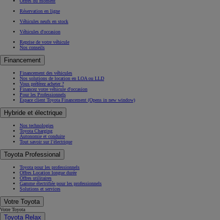
Offres du moment
Réservation en ligne
Véhicules neufs en stock
Véhicules d'occasion
Reprise de votre véhicule
Nos conseils
Financement
Financement des véhicules
Nos solutions de location en LOA ou LLD
Vous préférez acheter ?
Financez votre véhicule d'occasion
Pour les Professionnels
Espace client Toyota Financement
(Opens in new window)
Hybride et électrique
Nos technologies
Toyota Charging
Autonomie et conduite
Tout savoir sur l’électrique
Toyota Professional
Toyota pour les professionnels
Offres Location longue durée
Offres utilitaires
Gamme électrifiée pour les professionnels
Solutions et services
Votre Toyota
Votre Toyota
Toyota Relax