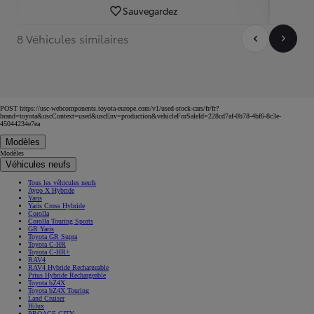
Sauvegardez
8 Véhicules similaires
POST https://usc-webcomponents.toyota-europe.com/v1/used-stock-cars/fr/fr?
brand=toyota&uscContext=used&uscEnv=production&vehicleForSaleId=228cd7af-0b78-4bf6-8c3e-
45044234e7ea
Modèles
Modèles
Véhicules neufs
Tous les véhicules neufs
Aygo X Hybride
Yaris
Yaris Cross Hybride
Corolla
Corolla Touring Sports
GR Yaris
Toyota GR Supra
Toyota C-HR
Toyota C-HR+
RAV4
RAV4 Hybride Rechargeable
Prius Hybride Rechargeable
Toyota bZ4X
Toyota bZ4X Touring
Land Cruiser
Hilux
PROACE CITY