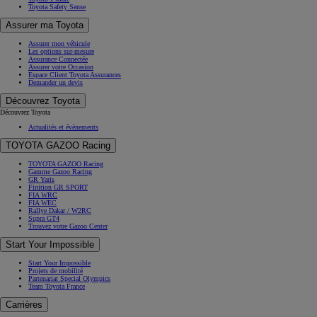
Toyota Safety Sense
Assurer ma Toyota
Assurer mon véhicule
Les options sur-mesure
Assurance Connectée
Assurer votre Occasion
Espace Client Toyota Assurances
Demander un devis
Découvrez Toyota
Découvrez Toyota
Actualités et évènements
TOYOTA GAZOO Racing
TOYOTA GAZOO Racing
Gamme Gazoo Racing
GR Yaris
Finition GR SPORT
FIA WRC
FIA WEC
Rallye Dakar / W2RC
Supra GT4
Trouvez votre Gazoo Center
Start Your Impossible
Start Your Impossible
Projets de mobilité
Partenariat Special Olympics
Team Toyota France
Carrières