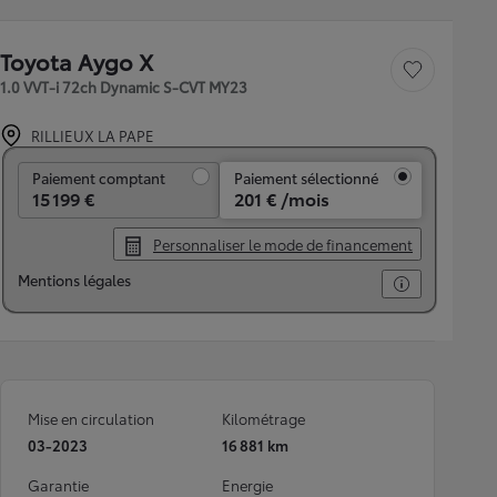
Toyota Aygo X
Sauvegarder le véh
1.0 VVT-i 72ch Dynamic S-CVT MY23
RILLIEUX LA PAPE
Paiement comptant
Paiement comptant
Paiement sélectionné
15 199 €
201 € /mois
Personnaliser le mode de financement
Mentions légales
Mise en circulation
Kilométrage
03-2023
16 881 km
Garantie
Energie