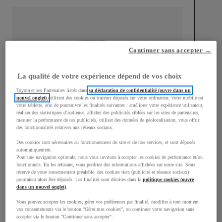
mm
Continuer sans accepter →
1 510
Hauteur
La qualité de votre expérience dépend de vos choix
Toyota et ses Partenaires listés dans
sa déclaration de confidentialité (ouvre dans un
Longueur
3 700
mm
nouvel onglet)
utilisent des cookies ou traceurs déposés sur votre ordinateur, votre mobile ou
votre tablette, afin de poursuivre les finalités suivantes : améliorer votre expérience utilisateur,
réaliser des statistiques d’audience, afficher des publicités ciblées sur les sites de partenaires,
mesurer la performance de ces publicités, utiliser des données de géolocalisation, vous offrir
des fonctionnalités relatives aux réseaux sociaux.
Des cookies sont nécessaires au fonctionnement du site et de nos services, et sont déposés
automatiquement.
Pour une navigation optimale, nous vous invitons à accepter les cookies de performance et/ou
fonctionnels. En les refusant, vous perdriez des informations affichées sur notre site. Sous
Largeur
1 740
mm
réserve de votre consentement préalable, des cookies tiers (publicité et réseaux sociaux)
pourraient alors être déposés. Les finalités sont décrites dans la
politique cookies (ouvre
dans un nouvel onglet)
.
Vous pouvez accepter les cookies, gérer vos préférences par finalité, modifier à tout moment
vos consentements via le bouton "Gérer mes cookies", ou continuer votre navigation sans
Consommation mixte
accepter via le bouton "Continuer sans accepter".