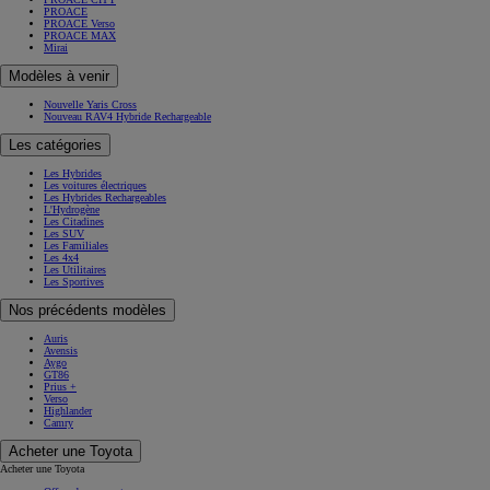
PROACE
PROACE Verso
PROACE MAX
Mirai
Modèles à venir
Nouvelle Yaris Cross
Nouveau RAV4 Hybride Rechargeable
Les catégories
Les Hybrides
Les voitures électriques
Les Hybrides Rechargeables
L'Hydrogène
Les Citadines
Les SUV
Les Familiales
Les 4x4
Les Utilitaires
Les Sportives
Nos précédents modèles
Auris
Avensis
Aygo
GT86
Prius +
Verso
Highlander
Camry
Acheter une Toyota
Acheter une Toyota