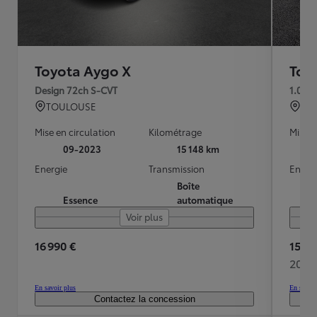
Toyota Aygo X
Toy
Design 72ch S-CVT
1.0 V
TOULOUSE
BRE
Mise en circulation
Kilométrage
Mise e
09-2023
15 148 km
Energie
Transmission
Energ
Boîte
Essence
automatique
Voir plus
16 990 €
15 48
208 
En savoir plus
En savoir
Contactez la concession