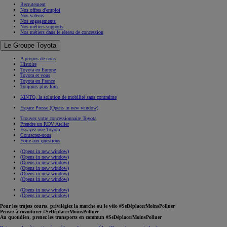
Recrutement
Nos offres d'emploi
Nos valeurs
Nos engagements
Nos métiers supports
Nos métiers dans le réseau de concession
Le Groupe Toyota
A propos de nous
Histoire
Toyota en Europe
Toyota et vous
Toyota en France
Toujours plus loin
KINTO, la solution de mobilité sans contrainte
Espace Presse
(Opens in new window)
Trouvez votre concessionnaire Toyota
Prendre un RDV Atelier
Essayez une Toyota
Contactez-nous
Foire aux questions
(Opens in new window)
(Opens in new window)
(Opens in new window)
(Opens in new window)
(Opens in new window)
(Opens in new window)
(Opens in new window)
(Opens in new window)
Pour les trajets courts, privilégiez la marche ou le vélo #SeDéplacerMoinsPolluer
Pensez à covoiturer #SeDéplacerMoinsPolluer
Au quotidien, prenez les transports en commun #SeDéplacerMoinsPolluer