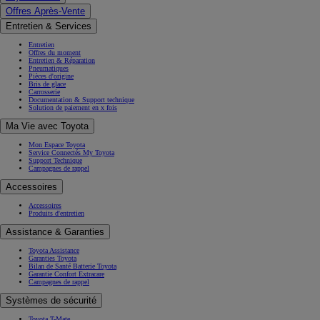
Offres Après-Vente
Entretien & Services
Entretien
Offres du moment
Entretien & Réparation
Pneumatiques
Pièces d'origine
Bris de glace
Carrosserie
Documentation & Support technique
Solution de paiement en x fois
Ma Vie avec Toyota
Mon Espace Toyota
Service Connectés My Toyota
Support Technique
Campagnes de rappel
Accessoires
Accessoires
Produits d'entretien
Assistance & Garanties
Toyota Assistance
Garanties Toyota
Bilan de Santé Batterie Toyota
Garantie Confort Extracare
Campagnes de rappel
Systèmes de sécurité
Toyota T-Mate