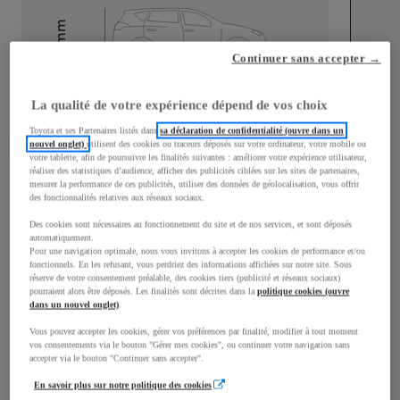
mm
1 510
Continuer sans accepter →
Hauteur
La qualité de votre expérience dépend de vos choix
Longueur
3 700
mm
Toyota et ses Partenaires listés dans
sa déclaration de confidentialité (ouvre dans un
nouvel onglet)
utilisent des cookies ou traceurs déposés sur votre ordinateur, votre mobile ou
votre tablette, afin de poursuivre les finalités suivantes : améliorer votre expérience utilisateur,
réaliser des statistiques d’audience, afficher des publicités ciblées sur les sites de partenaires,
mesurer la performance de ces publicités, utiliser des données de géolocalisation, vous offrir
des fonctionnalités relatives aux réseaux sociaux.
Des cookies sont nécessaires au fonctionnement du site et de nos services, et sont déposés
Largeur
1 740
mm
automatiquement.
Pour une navigation optimale, nous vous invitons à accepter les cookies de performance et/ou
fonctionnels. En les refusant, vous perdriez des informations affichées sur notre site. Sous
réserve de votre consentement préalable, des cookies tiers (publicité et réseaux sociaux)
pourraient alors être déposés. Les finalités sont décrites dans la
politique cookies (ouvre
dans un nouvel onglet)
.
Consommation mixte
Vous pouvez accepter les cookies, gérer vos préférences par finalité, modifier à tout moment
vos consentements via le bouton "Gérer mes cookies", ou continuer votre navigation sans
Consommation mixte
4,8
L/100 km
accepter via le bouton "Continuer sans accepter".
Émissions CO2
108
g/km
En savoir plus sur notre politique des cookies