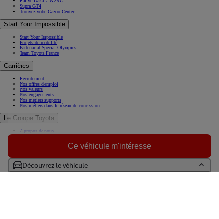
Rallye Dakar / W2RC
Supra GT4
Trouvez votre Gazoo Center
Start Your Impossible
Start Your Impossible
Projets de mobilité
Partenariat Special Olympics
Team Toyota France
Carrières
Recrutement
Nos offres d'emploi
Nos valeurs
Nos engagements
Nos métiers supports
Nos métiers dans le réseau de concession
Le Groupe Toyota
A propos de nous
Histoire
Toyota en Europe
Ce véhicule m'intéresse
Toyota et vous
Toyota en France
Toujours plus loin
Découvrez le véhicule
KINTO, la solution de mobilité sans contrainte
Espace Presse
(Opens in new window)
Trouvez votre concessionnaire Toyota
Prendre un RDV Atelier
Essayez une Toyota
Contactez-nous
Foire aux questions