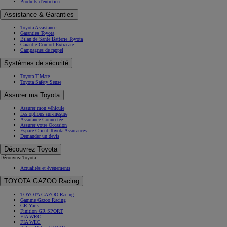
Produits d'entretien
Assistance & Garanties
Toyota Assistance
Garanties Toyota
Bilan de Santé Batterie Toyota
Garantie Confort Extracare
Campagnes de rappel
Systèmes de sécurité
Toyota T-Mate
Toyota Safety Sense
Assurer ma Toyota
Assurer mon véhicule
Les options sur-mesure
Assurance Connectée
Assurer votre Occasion
Espace Client Toyota Assurances
Demander un devis
Découvrez Toyota
Découvrez Toyota
Actualités et évènements
TOYOTA GAZOO Racing
TOYOTA GAZOO Racing
Gamme Gazoo Racing
GR Yaris
Finition GR SPORT
FIA WRC
FIA WEC