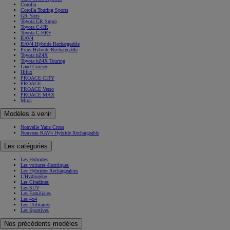
Corolla
Corolla Touring Sports
GR Yaris
Toyota GR Supra
Toyota C-HR
Toyota C-HR+
RAV4
RAV4 Hybride Rechargeable
Prius Hybride Rechargeable
Toyota bZ4X
Toyota bZ4X Touring
Land Cruiser
Hilux
PROACE CITY
PROACE
PROACE Verso
PROACE MAX
Mirai
Modèles à venir
Nouvelle Yaris Cross
Nouveau RAV4 Hybride Rechargeable
Les catégories
Les Hybrides
Les voitures électriques
Les Hybrides Rechargeables
L'Hydrogène
Les Citadines
Les SUV
Les Familiales
Les 4x4
Les Utilitaires
Les Sportives
Nos précédents modèles