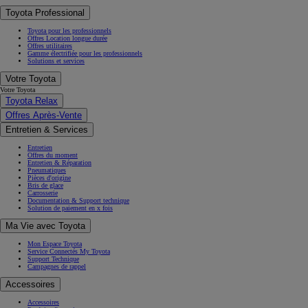
Toyota Professional
Toyota pour les professionnels
Offres Location longue durée
Offres utilitaires
Gamme électrifiée pour les professionnels
Solutions et services
Votre Toyota
Votre Toyota
Toyota Relax
Offres Après-Vente
Entretien & Services
Entretien
Offres du moment
Entretien & Réparation
Pneumatiques
Pièces d'origine
Bris de glace
Carrosserie
Documentation & Support technique
Solution de paiement en x fois
Ma Vie avec Toyota
Mon Espace Toyota
Service Connectés My Toyota
Support Technique
Campagnes de rappel
Accessoires
Accessoires