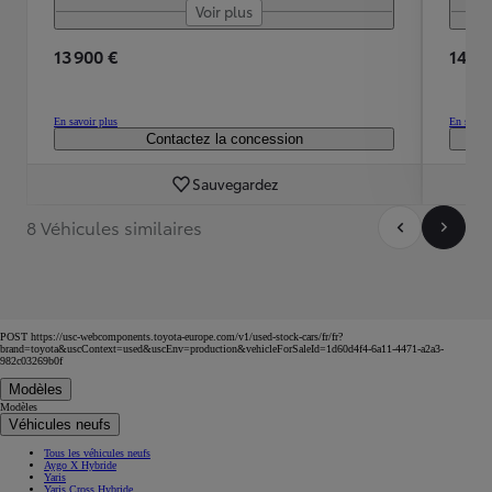
Voir plus
13 900 €
14 20
En savoir plus
En savoir
Contactez la concession
Sauvegardez
8 Véhicules similaires
POST https://usc-webcomponents.toyota-europe.com/v1/used-stock-cars/fr/fr?
brand=toyota&uscContext=used&uscEnv=production&vehicleForSaleId=1d60d4f4-6a11-4471-a2a3-
982c03269b0f
Modèles
Modèles
Véhicules neufs
Tous les véhicules neufs
Aygo X Hybride
Yaris
Yaris Cross Hybride