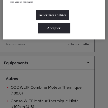
Lien vers les partenaires
Performances
Gérer mes cookies
Vitesse maximale
158
km/h
Accélération 0-100km/h
14,9
secondes
Accepter
Transmission
Transmission
Boîte manuelle
Équipements
Autres
CO2 WLTP Combiné Moteur Thermique
(108.0)
Conso WLTP Moteur Thermique Mixte
l/100km (4.8)