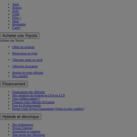
Auris
Avensis
Aygo
GT86
Prius +
Verso
Highlander
Camry
Acheter une Toyota
Acheter une Toyota
Offres du moment
Réservation en ligne
Véhicules neufs en stock
Véhicules d'occasion
Reprise de votre véhicule
Nos conseils
Financement
Financement des véhicules
Nos solutions de location en LOA ou LLD
Vous préférez acheter ?
Financez votre véhicule d'occasion
Pour les Professionnels
Espace client Toyota Financement
(Opens in new window)
Hybride et électrique
Nos technologies
Toyota Charging
Autonomie et conduite
Tout savoir sur l’électrique