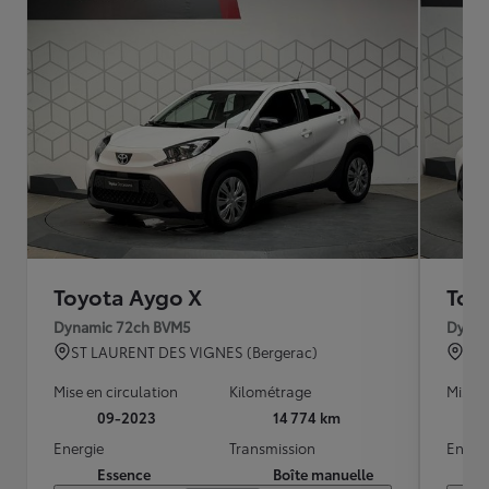
Toyota Aygo X
Toy
Dynamic 72ch BVM5
Dynam
ST LAURENT DES VIGNES (Bergerac)
BO
Mise en circulation
Kilométrage
Mise e
09-2023
14 774 km
Energie
Transmission
Energ
Essence
Boîte manuelle