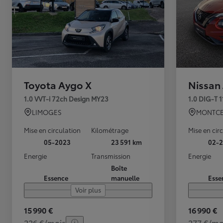
Toyota Aygo X
Nissan
1.0 VVT-i 72ch Design MY23
1.0 DIG-T 
LIMOGES
MONTCE
Mise en circulation
Kilométrage
Mise en cir
05-2023
23 591 km
02-2
Energie
Transmission
Energie
Boîte
Essence
manuelle
Esse
Voir plus
15 990 €
16 990 €
226 €/mois
277 €/mo