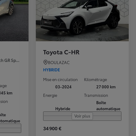
Toyota C-HR
ch GR Sport Premiere MY25
BOULAZAC
HYBRIDE
Mise en circulation
Kilométrage
rage
03-2024
27 000 km
 145 km
Energie
Transmission
sion
Boîte
Hybride
automatique
îte
Voir plus
utomatique
34 900 €