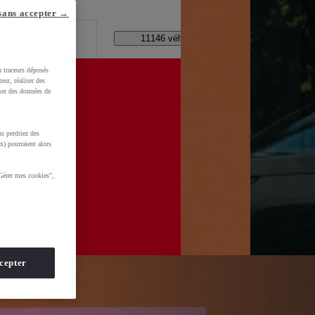
lle ?
sans accepter →
Code Postal / Concession
11146 véhicules disponibles
u traceurs déposés
eur, réaliser des
iser des données de
s perdriez des
x) pourraient alors
Gérer mes cookies",
cepter