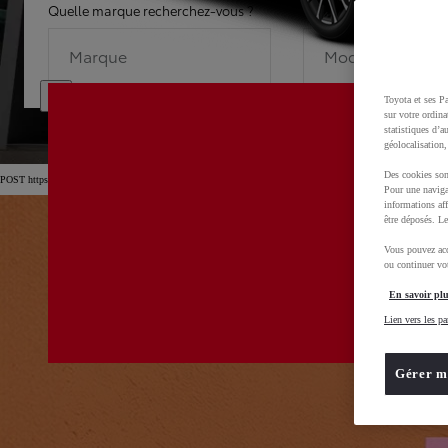
Quelle marque recherchez-vous ?
Quel modèle recherche
Marque
Modèle
Toyota et ses Pa
sur votre ordina
statistiques d’a
géolocalisation,
Des cookies son
POST https://usc-webcomponents.toyota-europe.com/v1/car-filter-header/fr/fr?carFilter=used&brand=toyota&
Pour une naviga
informations aff
être déposés. Le
Vous pouvez acc
ou continuer vot
En savoir plu
Lien vers les pa
Gérer m