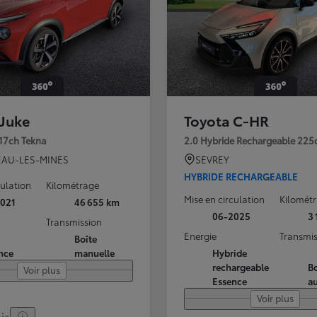
 Juke
Toyota C-HR
117ch Tekna
2.0 Hybride Rechargeable 225
AU-LES-MINES
SEVREY
HYBRIDE RECHARGEABLE
culation
Kilométrage
Mise en circulation
Kilomét
021
46 655 km
06-2025
3
Transmission
Energie
Transmis
Boîte
nce
manuelle
Hybride
rechargeable
Bo
Voir plus
Essence
a
Voir plus
is