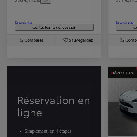
En savoir plus
En savoir plus
Contactez la concession
Co
Comparez
Sauvegardez
Comp
TOYOTA C-HR
HYBRIDE OU HYBRIDE RECHARGEABLE
Disponible rapidement
Réservation en
ligne
Simplement, en 4 étapes