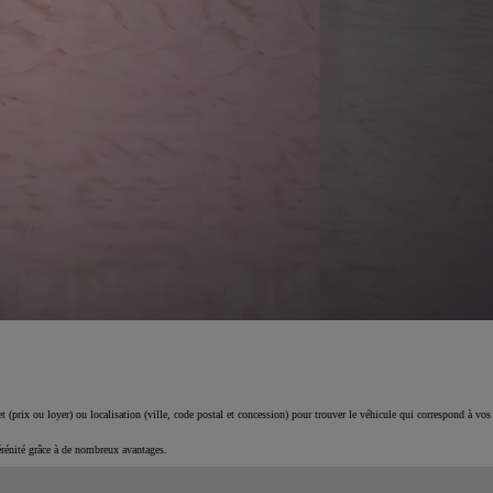
 (prix ou loyer) ou localisation (ville, code postal et concession) pour trouver le véhicule qui correspond à vos
érénité grâce à de nombreux avantages.