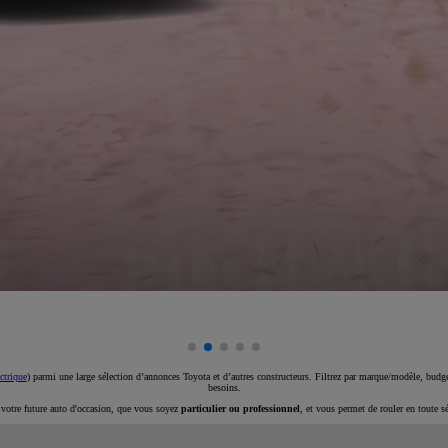
ctrique
) parmi une large sélection d’annonces Toyota et d’autres constructeurs. Filtrez par marque/modèle, budget
besoins.
e votre future auto d'occasion, que vous soyez
particulier ou professionnel
, et vous permet de rouler en toute s