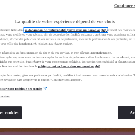
z-vous ?
Quel est votre budget ?
Dans quelle vi
Continuer 
Prix / Loyer
Ville / 
La qualité de votre expérience dépend de vos choix
rtenaires listés dans
sa déclaration de confidentialité (ouvre dans un nouvel onglet)
utilisent des cookies o
teur, votre mobile ou votre tablette, afin de poursuivre les finalités suivantes : améliorer votre expérience utilisat
udience, afficher des publicités ciblées sur les sites de partenaires, mesurer la performance de ces publicités, util
 vous offrir des fonctionnalités relatives aux réseaux sociaux.
t nécessaires au fonctionnement du site et de nos services, et sont déposés automatiquement.
uscEnv=production&useGlobalStore=true
tion optimale, nous vous invitons à accepter les cookies de performance et/ou fonctionnels. En les refusant, vou
ichées sur notre site. Sous réserve de votre consentement préalable, des cookies tiers (publicité et réseaux sociau
s finalités sont décrites dans la
politique cookies (ouvre dans un nouvel onglet)
.
epter les cookies, gérer vos préférences par finalité, modifier à tout moment vos consentements via le bouton "
re navigation sans accepter via le bouton "Continuer sans accepter".
s sur notre politique des cookies
rtenaires
es cookies
Ac