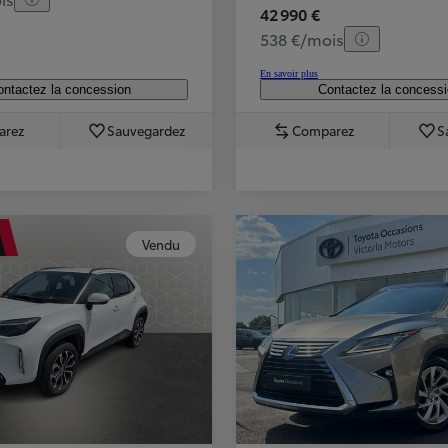
42 990 €
538 €/mois
En savoir plus
ntactez la concession
Contactez la concess
arez
Sauvegardez
Comparez
S
Vendu