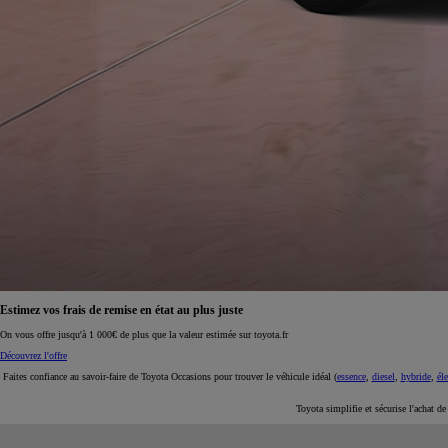
À partir de 19 700 €
Nouvelle Yaris Cross
HYBRIDE
Disponible prochainement
Faites confiance au savoir-faire de Toyota Occasions pour trouver le véhicule idéal (
essence
,
diesel
,
hybride
,
éle
Toyota simplifie et sécurise l'achat d