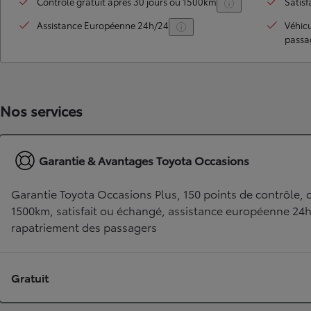
Contrôle gratuit après 30 jours ou 1500km
Satisf
Assistance Européenne 24h/24
Véhic
passa
Nos services
Garantie & Avantages Toyota Occasions
TOYOTA C-HR
HYBRIDE OU HYBRIDE RECHARGEABLE
Disponible rapidement
Garantie Toyota Occasions Plus, 150 points de contrôle, c
1500km, satisfait ou échangé, assistance européenne 24
rapatriement des passagers
Gratuit