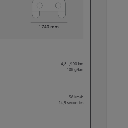
Largeur
1 740
mm
4,8
L/100 km
108
g/km
158
km/h
14,9
secondes