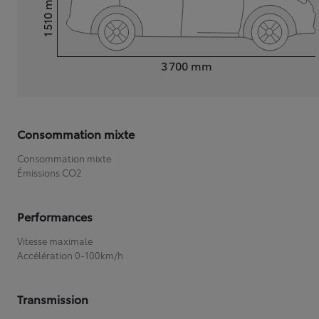
1 510
Hauteur
Longueur
3 700
mm
Consommation mixte
Consommation mixte
Émissions CO2
Performances
Vitesse maximale
Accélération 0-100km/h
Transmission