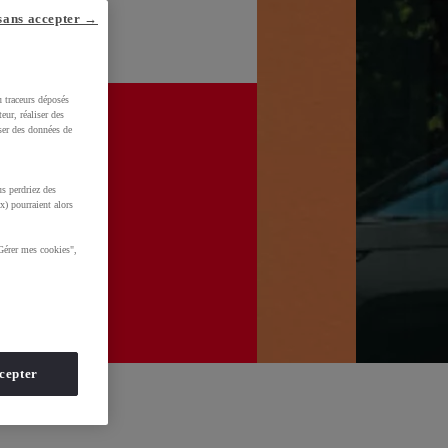
sans accepter →
u traceurs déposés
eur, réaliser des
iser des données de
s perdriez des
x) pourraient alors
Gérer mes cookies",
cepter