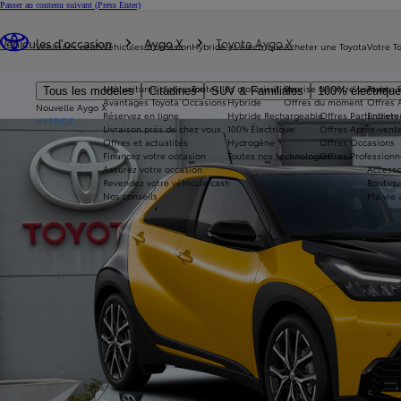
Passer au contenu suivant
(Press Enter)
Vous êtes ici
:
Véhicules d'occasion
Aygo X
Toyota Aygo X
Véhicules neufs
Véhicules d'occasion
Hybride et électrique
Acheter une Toyota
Votre T
Nos voitures d'occasion
Toutes les motorisations
Reprise de votre voiture
Toyota 
Tous les modèles
Citadines
SUV & Familiales
100% électriqu
Avantages Toyota Occasions
Hybride
Offres du moment
Offres 
Nouvelle Aygo X
Réservez en ligne
Hybride Rechargeable
Offres Particuliers
Entrete
HYBRIDE
Livraison près de chez vous
100% Électrique
Offres Après-vente
Offres et actualités
Hydrogène
Offres Occasions
Financez votre occasion
Toutes nos technologies
Offres Professionn
Assurez votre occasion
Accesso
Revendez votre véhicule cash
Boutiqu
Nos conseils
Ma vie 