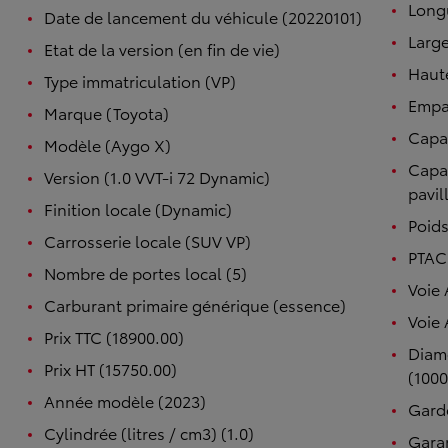
Long
Date de lancement du véhicule (20220101)
Large
Etat de la version (en fin de vie)
Haut
Type immatriculation (VP)
Empa
Marque (Toyota)
Capac
Modèle (Aygo X)
Capac
Version (1.0 VVT-i 72 Dynamic)
pavil
Finition locale (Dynamic)
Poids
Carrosserie locale (SUV VP)
PTAC 
Nombre de portes local (5)
Voie 
Carburant primaire générique (essence)
Voie 
Prix TTC (18900.00)
Diam
Prix HT (15750.00)
(1000
Année modèle (2023)
Garde
Cylindrée (litres / cm3) (1.0)
Garan