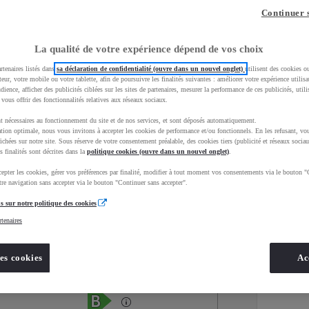
Continuer 
La qualité de votre expérience dépend de vos choix
rtenaires listés dans
sa déclaration de confidentialité (ouvre dans un nouvel onglet)
utilisent des cookies o
teur, votre mobile ou votre tablette, afin de poursuivre les finalités suivantes : améliorer votre expérience utilisat
udience, afficher des publicités ciblées sur les sites de partenaires, mesurer la performance de ces publicités, util
 vous offrir des fonctionnalités relatives aux réseaux sociaux.
t nécessaires au fonctionnement du site et de nos services, et sont déposés automatiquement.
tion optimale, nous vous invitons à accepter les cookies de performance et/ou fonctionnels. En les refusant, vou
ichées sur notre site. Sous réserve de votre consentement préalable, des cookies tiers (publicité et réseaux sociau
s finalités sont décrites dans la
politique cookies (ouvre dans un nouvel onglet)
.
epter les cookies, gérer vos préférences par finalité, modifier à tout moment vos consentements via le bouton "
Services
Concession
re navigation sans accepter via le bouton "Continuer sans accepter".
s sur notre politique des cookies
rtenaires
Energie
oyota Occasions
Essence
es cookies
Ac
Étiquette énergétique