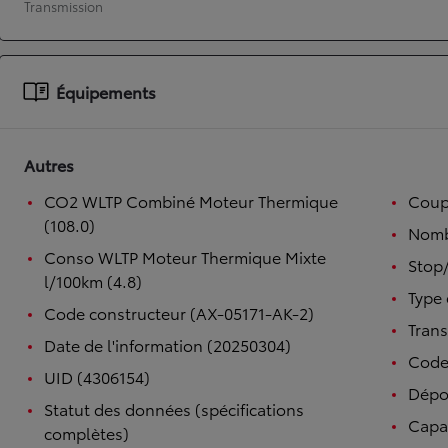
Transmission
À partir de 19 700 €
Nouvelle Yaris Cross
HYBRIDE
Équipements
Disponible prochainement
Autres
CO2 WLTP Combiné Moteur Thermique
Coupl
(108.0)
Nomb
Conso WLTP Moteur Thermique Mixte
Stop/
l/100km (4.8)
Type 
Code constructeur (AX-05171-AK-2)
Tran
Date de l'information (20250304)
Code
UID (4306154)
Dépo
Statut des données (spécifications
Capac
complètes)