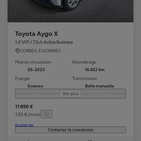
Toyota Aygo X
1.0 VVT-i 72ch Active Business
CORBEIL ESSONNES
Mise en circulation
Kilométrage
05-2023
16 402 km
Energie
Transmission
Essence
Boîte manuelle
Voir plus
11 890 €
130 €/mois
En savoir plus
Contactez la concession