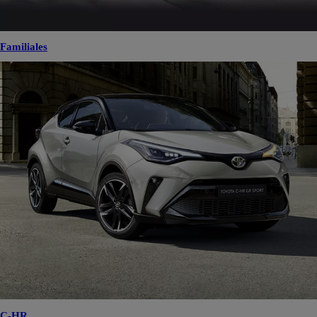
Familiales
C-HR