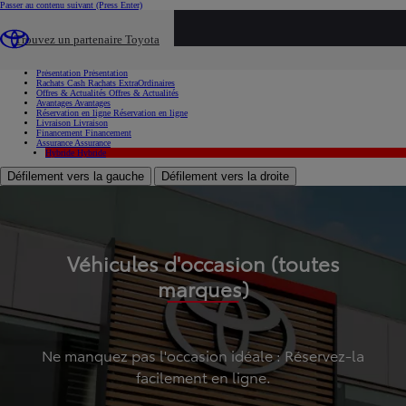
Passer au contenu suivant
(Press Enter)
...
Trouvez un partenaire Toyota
Voiture d'occasion
Présentation
Présentation
Rachats Cash
Rachats ExtraOrdinaires
Offres & Actualités
Offres & Actualités
Avantages
Avantages
Réservation en ligne
Réservation en ligne
Livraison
Livraison
Financement
Financement
Assurance
Assurance
Hybride
Hybride
Défilement vers la gauche
Défilement vers la droite
Véhicules d'occasion (toutes
marques)
Ne manquez pas l'occasion idéale : Réservez-la
facilement en ligne.