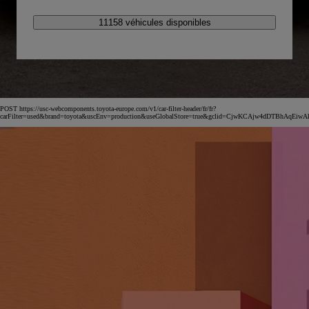
11158 véhicules disponibles
POST https://usc-webcomponents.toyota-europe.com/v1/car-filter-header/fr/fr?
carFilter=used&brand=toyota&uscEnv=production&useGlobalStore=true&gclid=CjwKCAjw4dDT