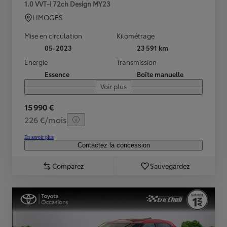
1.0 VVT-i 72ch Design MY23
LIMOGES
Mise en circulation
Kilométrage
05-2023
23 591 km
Energie
Transmission
Essence
Boîte manuelle
Voir plus
15 990 €
226 €/mois
En savoir plus
Contactez la concession
Comparez
Sauvegardez