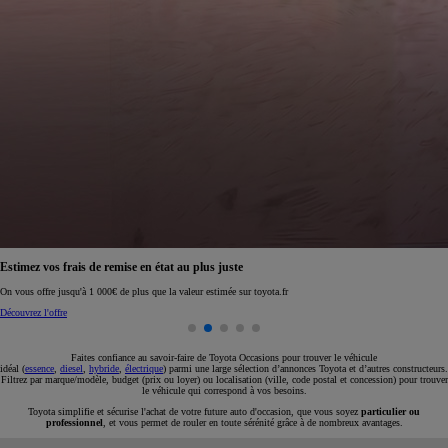
Réservez en ligne votre occasion pour 1€ seulement
Réservez en ligne
Faites confiance au savoir-faire de Toyota Occasions pour trouver le véhicule
idéal (
essence
,
diesel
,
hybride
,
électrique
) parmi une large sélection d’annonces Toyota et d’autres constructeurs.
Filtrez par marque/modèle, budget (prix ou loyer) ou localisation (ville, code postal et concession) pour trouver
le véhicule qui correspond à vos besoins.
Toyota simplifie et sécurise l'achat de votre future auto d'occasion, que vous soyez
particulier ou
professionnel
, et vous permet de rouler en toute sérénité grâce à de nombreux avantages.