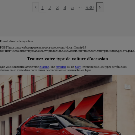
...
1
2
3
4
5
930
Previous page
Next page
Forced client side injection
POST https://usc-webcomponents.toyota-europe.com/v1/car-filter/fr/fr?
carFilter=used&brand=toyota&uscEnv=production&useGlobalStore=true&sortOrder=published&
Trouvez votre type de voiture d’occasion
Que vous souhaitiez acheter une
citadine
, une
familiale
ou un
SUV
, retrouvez tous les types de véhicules
d’occasion en vente dans notre réseau de concessions et réservables en ligne.