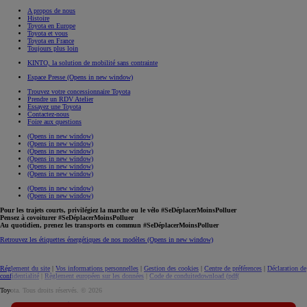
A propos de nous
Histoire
Toyota en Europe
Toyota et vous
Toyota en France
Toujours plus loin
KINTO, la solution de mobilité sans contrainte
Espace Presse
(Opens in new window)
Trouvez votre concessionnaire Toyota
Prendre un RDV Atelier
Essayez une Toyota
Contactez-nous
Foire aux questions
(Opens in new window)
(Opens in new window)
(Opens in new window)
(Opens in new window)
(Opens in new window)
(Opens in new window)
(Opens in new window)
(Opens in new window)
Pour les trajets courts, privilégiez la marche ou le vélo #SeDéplacerMoinsPolluer
Pensez à covoiturer #SeDéplacerMoinsPolluer
Au quotidien, prenez les transports en commun #SeDéplacerMoinsPolluer
Retrouvez les étiquettes énergétiques de nos modèles
(Opens in new window)
Réglement du site
|
Vos informations personnelles
|
Gestion des cookies
|
Centre de préférences
|
Déclaration de
confidentialité
|
Règlement européen sur les données
|
Code de conduite
download (pdf(
Toyota. Tous droits réservés. © 2026
Informations légales