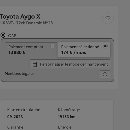
Toyota Aygo X
Sauvegarder le véh
1.0 VVT-i 72ch Dynamic MY23
GAP
Paiement comptant
Paiement comptant
Paiement sélectionné
13 880 €
174 € /mois
Personnaliser le mode de financement
Mentions légales
Mise en circulation
Kilométrage
09-2023
19 133 km
Garantie
Energie