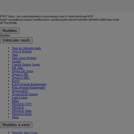
POST https://usc-webcomponents.toyota-europe.com/v1/used-stock-cars/fr/fr?
brand=toyota&uscContext=used&uscEnv=production&vehicleForSaleId=fde2e60c-08b9-4ace-b2a8-
df77b13f2966
Modèles
Modèles
Véhicules neufs
Tous les véhicules neufs
Aygo X Hybride
Yaris
Yaris Cross Hybride
Corolla
Corolla Touring Sports
GR Yaris
Toyota GR Supra
Toyota C-HR
Toyota C-HR+
RAV4
RAV4 Hybride Rechargeable
Prius Hybride Rechargeable
Toyota bZ4X
Toyota bZ4X Touring
Land Cruiser
Hilux
PROACE CITY
PROACE
PROACE Verso
PROACE MAX
Mirai
Modèles à venir
Nouvelle Yaris Cross