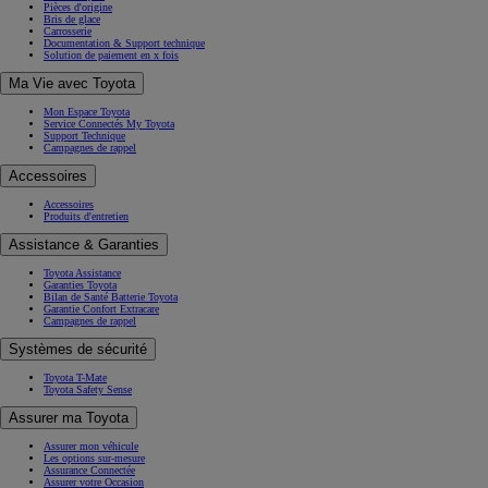
Pièces d'origine
Bris de glace
Carrosserie
Documentation & Support technique
Solution de paiement en x fois
Ma Vie avec Toyota
Mon Espace Toyota
Service Connectés My Toyota
Support Technique
Campagnes de rappel
Accessoires
Accessoires
Produits d'entretien
Assistance & Garanties
Toyota Assistance
Garanties Toyota
Bilan de Santé Batterie Toyota
Garantie Confort Extracare
Campagnes de rappel
Systèmes de sécurité
Toyota T-Mate
Toyota Safety Sense
Assurer ma Toyota
Assurer mon véhicule
Les options sur-mesure
Assurance Connectée
Assurer votre Occasion