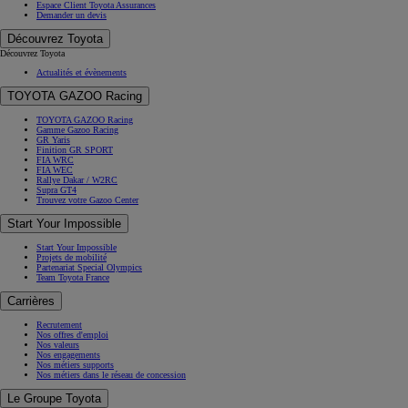
Espace Client Toyota Assurances
Demander un devis
Découvrez Toyota
Découvrez Toyota
Actualités et évènements
TOYOTA GAZOO Racing
TOYOTA GAZOO Racing
Gamme Gazoo Racing
GR Yaris
Finition GR SPORT
FIA WRC
FIA WEC
Rallye Dakar / W2RC
Supra GT4
Trouvez votre Gazoo Center
Start Your Impossible
Start Your Impossible
Projets de mobilité
Partenariat Special Olympics
Team Toyota France
Carrières
Recrutement
Nos offres d'emploi
Nos valeurs
Nos engagements
Nos métiers supports
Nos métiers dans le réseau de concession
Le Groupe Toyota