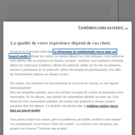
Continuer sans accepter →
mm
1 510
Hauteur
La qualité de votre expérience dépend de vos choix
Toyota et ses Partenaires listés dans
sa déclaration de confidentialité (ouvre dans un
nouvel onglet)
utilisent des cookies ou traceurs déposés sur votre ordinateur, votre mobile ou
Longueur
3 700
mm
votre tablette, afin de poursuivre les finalités suivantes : améliorer votre expérience utilisateur,
réaliser des statistiques d’audience, afficher des publicités ciblées sur les sites de partenaires,
mesurer la performance de ces publicités, utiliser des données de géolocalisation, vous offrir
des fonctionnalités relatives aux réseaux sociaux.
Des cookies sont nécessaires au fonctionnement du site et de nos services, et sont déposés
automatiquement.
Pour une navigation optimale, nous vous invitons à accepter les cookies de performance et/ou
fonctionnels. En les refusant, vous perdriez des informations affichées sur notre site. Sous
Largeur
1 740
mm
réserve de votre consentement préalable, des cookies tiers (publicité et réseaux sociaux)
pourraient alors être déposés. Les finalités sont décrites dans la
politique cookies (ouvre
dans un nouvel onglet)
.
Vous pouvez accepter les cookies, gérer vos préférences par finalité, modifier à tout moment
vos consentements via le bouton "Gérer mes cookies", ou continuer votre navigation sans
accepter via le bouton "Continuer sans accepter".
Consommation mixte