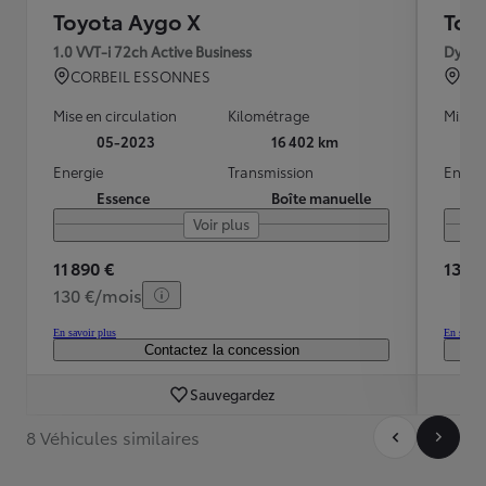
Toyota Aygo X
Toy
1.0 VVT-i 72ch Active Business
Dynam
CORBEIL ESSONNES
TO
Mise en circulation
Kilométrage
Mise e
05-2023
16 402 km
Energie
Transmission
Energ
Essence
Boîte manuelle
Voir plus
11 890 €
13 39
130 €/mois
En savoir plus
En savoir
Contactez la concession
Sauvegardez
8 Véhicules similaires