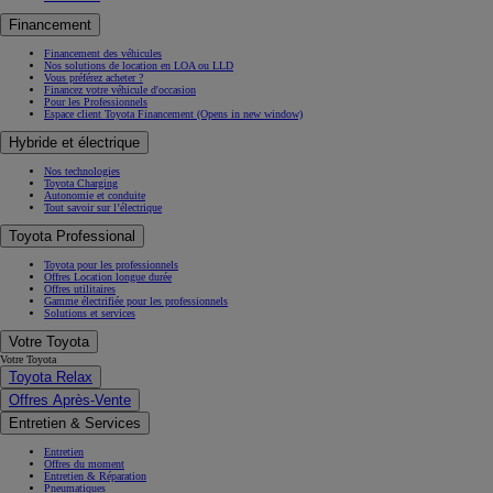
Financement
Financement des véhicules
Nos solutions de location en LOA ou LLD
Vous préférez acheter ?
Financez votre véhicule d'occasion
Pour les Professionnels
Espace client Toyota Financement
(Opens in new window)
Hybride et électrique
Nos technologies
Toyota Charging
Autonomie et conduite
Tout savoir sur l’électrique
Toyota Professional
Toyota pour les professionnels
Offres Location longue durée
Offres utilitaires
Gamme électrifiée pour les professionnels
Solutions et services
Votre Toyota
Votre Toyota
Toyota Relax
Offres Après-Vente
Entretien & Services
Entretien
Offres du moment
Entretien & Réparation
Pneumatiques