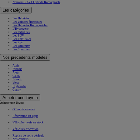
Nouveau RAV4 Hybride Rechargeable
Les catégories
Les Hybrides
Les voitures électriques
Les Hybrides Rechargeables
L'Hydrogène
Les Citadines
Les SUV
Les Familiales
Les 4x4
Les Utilitaires
Les Sportives
Nos précédents modèles
Auris
Avensis
Aygo
GT86
Prius +
Verso
Highlander
Camry
Acheter une Toyota
Acheter une Toyota
Offres du moment
Réservation en ligne
Véhicules neufs en stock
Véhicules d'occasion
Reprise de votre véhicule
Nos conseils