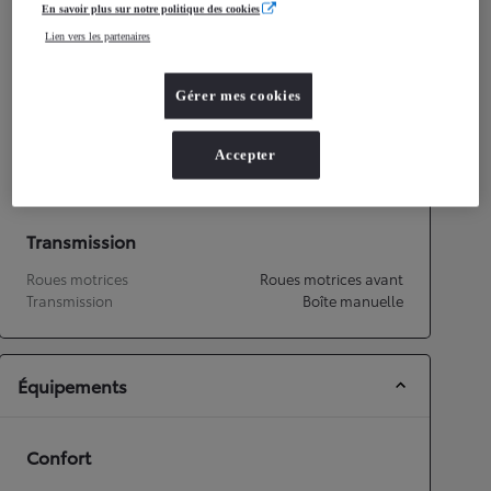
En savoir plus sur notre politique des cookies
Consommation mixte
4,8
L/100 km
Lien vers les partenaires
Émissions CO2
108
g/km
Gérer mes cookies
Performances
Vitesse maximale
158
km/h
Accepter
Accélération 0-100km/h
14,9
secondes
Transmission
Roues motrices
Roues motrices avant
Transmission
Boîte manuelle
Équipements
Confort