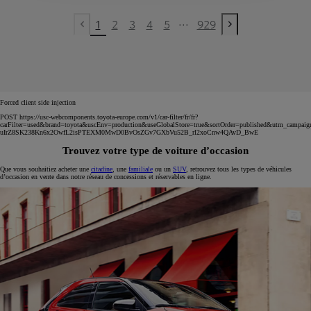
...
1
2
3
4
5
929
Previous page
Next page
Forced client side injection
POST https://usc-webcomponents.toyota-europe.com/v1/car-filter/fr/fr?
carFilter=used&brand=toyota&uscEnv=production&useGlobalStore=true&sortOrder=published&utm
uIrZ8SK238Kn6x2OwfL2isPTEXM0MwD0BvOsZGv7GXbVu52B_rl2xoCnw4QAvD_BwE
Trouvez votre type de voiture d’occasion
Que vous souhaitiez acheter une
citadine
, une
familiale
ou un
SUV
, retrouvez tous les types de véhicules
d’occasion en vente dans notre réseau de concessions et réservables en ligne.