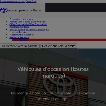
Passer au contenu suivant
(Press Enter)
...
Trouvez un partenaire Toyota
Voiture d'occasion
Présentation
Présentation
Rachats Cash
Rachats ExtraOrdinaires
Offres & Actualités
Offres & Actualités
Avantages
Avantages
Réservation en ligne
Réservation en ligne
Livraison
Livraison
Financement
Financement
Assurance
Assurance
Hybride
Hybride
Défilement vers la gauche
Défilement vers la droite
Véhicules d'occasion (toutes
marques)
Ne manquez pas l'occasion idéale : Réservez-la
facilement en ligne.