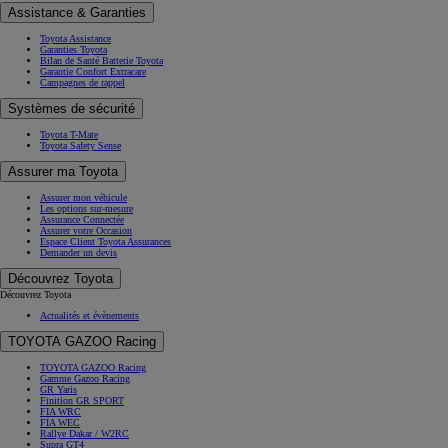
Assistance & Garanties
Toyota Assistance
Garanties Toyota
Bilan de Santé Batterie Toyota
Garantie Confort Extracare
Campagnes de rappel
Systèmes de sécurité
Toyota T-Mate
Toyota Safety Sense
Assurer ma Toyota
Assurer mon véhicule
Les options sur-mesure
Assurance Connectée
Assurer votre Occasion
Espace Client Toyota Assurances
Demander un devis
Découvrez Toyota
Découvrez Toyota
Actualités et évènements
TOYOTA GAZOO Racing
TOYOTA GAZOO Racing
Gamme Gazoo Racing
GR Yaris
Finition GR SPORT
FIA WRC
FIA WEC
Rallye Dakar / W2RC
Supra GT4