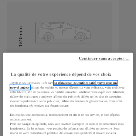
mm
1 510
Hauteur
Longueur
3 700
mm
Continuer sans accepter →
La qualité de votre expérience dépend de vos choix
Toyota et ses Partenaires listés dans
sa déclaration de confidentialité (ouvre dans un
nouvel onglet)
utilisent des cookies ou traceurs déposés sur votre ordinateur, votre mobile ou
votre tablette, afin de poursuivre les finalités suivantes : améliorer votre expérience utilisateur,
réaliser des statistiques d’audience, afficher des publicités ciblées sur les sites de partenaires,
Largeur
1 740
mm
mesurer la performance de ces publicités, utiliser des données de géolocalisation, vous offrir
des fonctionnalités relatives aux réseaux sociaux.
Des cookies sont nécessaires au fonctionnement du site et de nos services, et sont déposés
automatiquement.
Pour une navigation optimale, nous vous invitons à accepter les cookies de performance et/ou
Consommation mixte
fonctionnels. En les refusant, vous perdriez des informations affichées sur notre site. Sous
réserve de votre consentement préalable, des cookies tiers (publicité et réseaux sociaux)