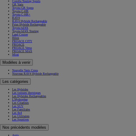
Corolla Touring Sports
GR Yaris
Toyota GR Supra
Toyota C-HR
Toyota C-HR+
RAV4
RAV4 Hybride Rechargeable
Prius Hybride Rechargeable
Toyota bZ4X
Toyota bZ4X Touring
Land Cruiser
Hilux
PROACE CITY
PROACE
PROACE Verso
PROACE MAX
Mirai
Modèles à venir
Nouvelle Yaris Cross
Nouveau RAV4 Hybride Rechargeable
Les catégories
Les Hybrides
Les voitures électriques
Les Hybrides Rechargeables
L'Hydrogène
Les Citadines
Les SUV
Les Familiales
Les 4x4
Les Utilitaires
Les Sportives
Nos précédents modèles
Auris