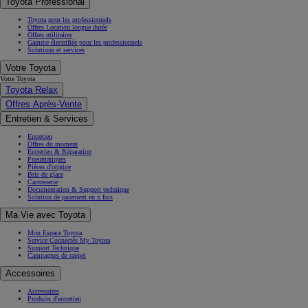
Toyota Professional
Toyota pour les professionnels
Offres Location longue durée
Offres utilitaires
Gamme électrifiée pour les professionnels
Solutions et services
Votre Toyota
Votre Toyota
Toyota Relax
Offres Après-Vente
Entretien & Services
Entretien
Offres du moment
Entretien & Réparation
Pneumatiques
Pièces d'origine
Bris de glace
Carrosserie
Documentation & Support technique
Solution de paiement en x fois
Ma Vie avec Toyota
Mon Espace Toyota
Service Connectés My Toyota
Support Technique
Campagnes de rappel
Accessoires
Accessoires
Produits d'entretien