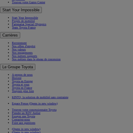
Trouvez votre Gazoo Center
Start Your Impossible
Start Your Impossible
Projets de mobilité
Partenariat Special Olympics
Team Toyota France
Carrières
Recrutement
Nos offres d'emploi
Nos valeurs
Nos engagements
Nos métiers supports
Nos métiers dans le réseau de concession
Le Groupe Toyota
A propos de nous
Histoire
Toyota en Europe
Toyota et vous
Toyota en France
Toujours plus loin
KINTO, la solution de mobilité sans contrainte
Espace Presse
(Opens in new window)
Trouvez votre concessionnaire Toyota
Prendre un RDV Atelier
Essayez une Toyota
Contactez-nous
Foire aux questions
(Opens in new window)
(Opens in new window)