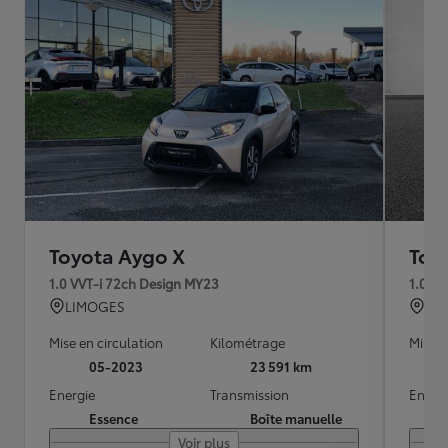
Toyota Aygo X
Toy
1.0 VVT-i 72ch Design MY23
1.0 V
LIMOGES
QU
Mise en circulation
Kilométrage
Mise e
05-2023
23 591 km
Energie
Transmission
Energ
Essence
Boîte manuelle
Voir plus