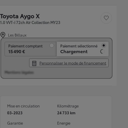
Toyota Aygo X
Sauvegarder le véh
1.0 VVT-i 72ch Air Collection MY23
Les Billaux
Paiement comptant
Paiement comptant
Paiement sélectionné
15 490 €
Chargement
Personnaliser le mode de financement
Mentions légales
Mise en circulation
Kilométrage
03-2023
24 733 km
Garantie
Energie