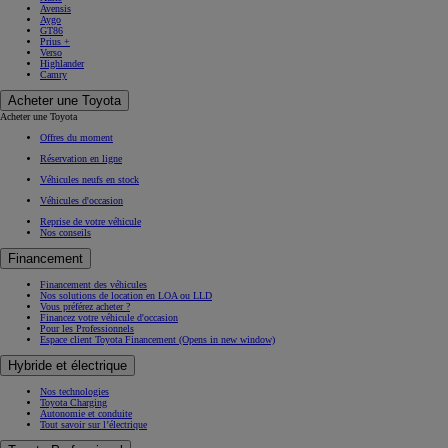
Avensis
Aygo
GT86
Prius +
Verso
Highlander
Camry
Acheter une Toyota
Acheter une Toyota
Offres du moment
Réservation en ligne
Véhicules neufs en stock
Véhicules d'occasion
Reprise de votre véhicule
Nos conseils
Financement
Financement des véhicules
Nos solutions de location en LOA ou LLD
Vous préférez acheter ?
Financez votre véhicule d'occasion
Pour les Professionnels
Espace client Toyota Financement
(Opens in new window)
Hybride et électrique
Nos technologies
Toyota Charging
Autonomie et conduite
Tout savoir sur l’électrique