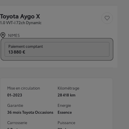
Toyota Aygo X
Sauvegarder le véh
1.0 VVT-i 72ch Dynamic
NIMES
Prix mensuel
Paiement comptant
13 880 €
Mise en circulation
Kilométrage
01-2023
28 418 km
Garantie
Energie
36 mois Toyota Occasions
Essence
Carrosserie
Puissance