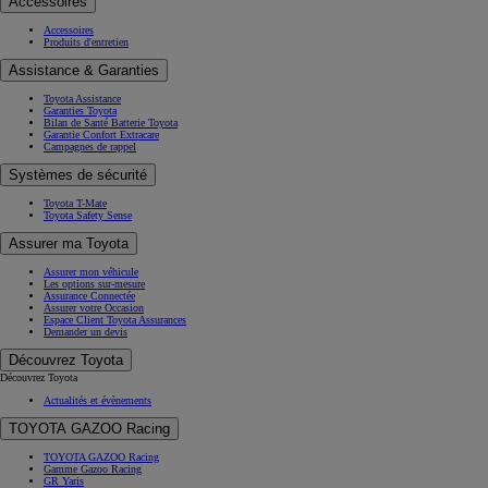
Accessoires
Accessoires
Produits d'entretien
Assistance & Garanties
Toyota Assistance
Garanties Toyota
Bilan de Santé Batterie Toyota
Garantie Confort Extracare
Campagnes de rappel
Systèmes de sécurité
Toyota T-Mate
Toyota Safety Sense
Assurer ma Toyota
Assurer mon véhicule
Les options sur-mesure
Assurance Connectée
Assurer votre Occasion
Espace Client Toyota Assurances
Demander un devis
Découvrez Toyota
Découvrez Toyota
Actualités et évènements
TOYOTA GAZOO Racing
TOYOTA GAZOO Racing
Gamme Gazoo Racing
GR Yaris