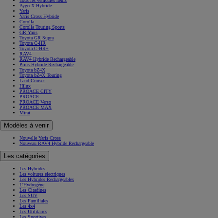
Tous les véhicules neufs
Aygo X Hybride
Yaris
Yaris Cross Hybride
Corolla
Corolla Touring Sports
GR Yaris
Toyota GR Supra
Toyota C-HR
Toyota C-HR+
RAV4
RAV4 Hybride Rechargeable
Prius Hybride Rechargeable
Toyota bZ4X
Toyota bZ4X Touring
Land Cruiser
Hilux
PROACE CITY
PROACE
PROACE Verso
PROACE MAX
Mirai
Modèles à venir
Nouvelle Yaris Cross
Nouveau RAV4 Hybride Rechargeable
Les catégories
Les Hybrides
Les voitures électriques
Les Hybrides Rechargeables
L'Hydrogène
Les Citadines
Les SUV
Les Familiales
Les 4x4
Les Utilitaires
Les Sportives