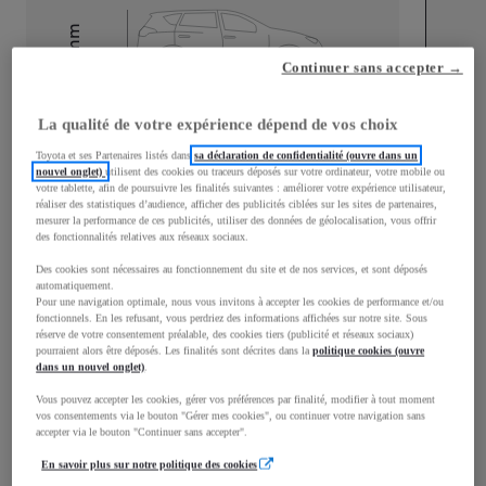
mm
Continuer sans accepter →
1 510
Hauteur
La qualité de votre expérience dépend de vos choix
Longueur
3 700
mm
Toyota et ses Partenaires listés dans
sa déclaration de confidentialité (ouvre dans un
nouvel onglet)
utilisent des cookies ou traceurs déposés sur votre ordinateur, votre mobile ou
votre tablette, afin de poursuivre les finalités suivantes : améliorer votre expérience utilisateur,
réaliser des statistiques d’audience, afficher des publicités ciblées sur les sites de partenaires,
mesurer la performance de ces publicités, utiliser des données de géolocalisation, vous offrir
des fonctionnalités relatives aux réseaux sociaux.
Des cookies sont nécessaires au fonctionnement du site et de nos services, et sont déposés
Largeur
1 740
mm
automatiquement.
Pour une navigation optimale, nous vous invitons à accepter les cookies de performance et/ou
fonctionnels. En les refusant, vous perdriez des informations affichées sur notre site. Sous
réserve de votre consentement préalable, des cookies tiers (publicité et réseaux sociaux)
pourraient alors être déposés. Les finalités sont décrites dans la
politique cookies (ouvre
dans un nouvel onglet)
.
Consommation mixte
Vous pouvez accepter les cookies, gérer vos préférences par finalité, modifier à tout moment
vos consentements via le bouton "Gérer mes cookies", ou continuer votre navigation sans
Consommation mixte
4,7
L/100 km
accepter via le bouton "Continuer sans accepter".
Émissions CO2
108
g/km
En savoir plus sur notre politique des cookies