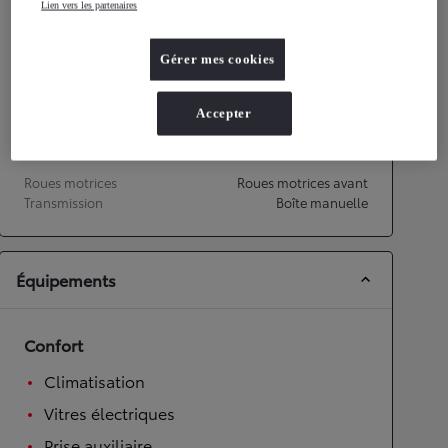
Lien vers les partenaires
Performances
Gérer mes cookies
Vitesse maximale
158
km/h
Accélération 0-100km/h
14,9
secondes
Accepter
Transmission
Roues motrices
Roues motrices avant
Transmission
Boîte manuelle
Équipements
Confort
Climatisation
Vitres électriques
Prise auxiliaire