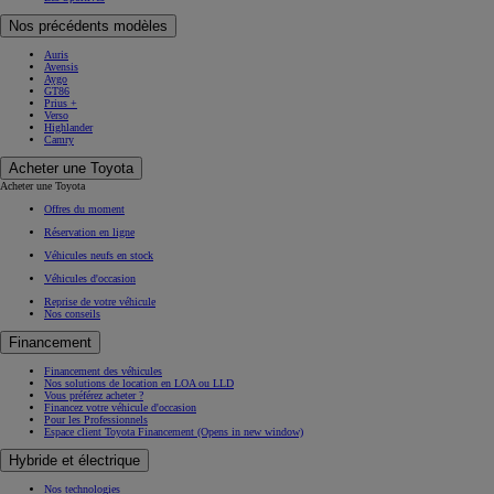
Nos précédents modèles
Auris
Avensis
Aygo
GT86
Prius +
Verso
Highlander
Camry
Acheter une Toyota
Acheter une Toyota
Offres du moment
Réservation en ligne
Véhicules neufs en stock
Véhicules d'occasion
Reprise de votre véhicule
Nos conseils
Financement
Financement des véhicules
Nos solutions de location en LOA ou LLD
Vous préférez acheter ?
Financez votre véhicule d'occasion
Pour les Professionnels
Espace client Toyota Financement
(Opens in new window)
Hybride et électrique
Nos technologies