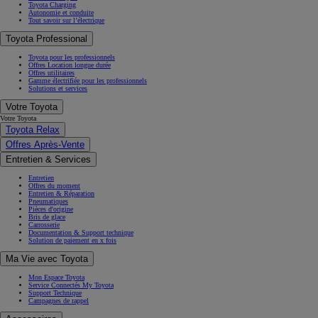
Toyota Charging
Autonomie et conduite
Tout savoir sur l’électrique
Toyota Professional
Toyota pour les professionnels
Offres Location longue durée
Offres utilitaires
Gamme électrifiée pour les professionnels
Solutions et services
Votre Toyota
Votre Toyota
Toyota Relax
Offres Après-Vente
Entretien & Services
Entretien
Offres du moment
Entretien & Réparation
Pneumatiques
Pièces d'origine
Bris de glace
Carrosserie
Documentation & Support technique
Solution de paiement en x fois
Ma Vie avec Toyota
Mon Espace Toyota
Service Connectés My Toyota
Support Technique
Campagnes de rappel