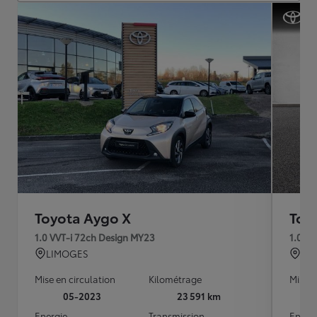
Toyota Aygo X
Toy
1.0 VVT-i 72ch Design MY23
1.0 V
LIMOGES
QU
Mise en circulation
Kilométrage
Mise e
05-2023
23 591 km
Energie
Transmission
Energ