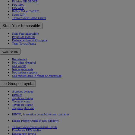
Finition GR SPORT
FIA WRC
FIA WEC
Rallye Dakar / W2RC
Supra GT4
Trouvez votre Gazoo Center
Start Your Impossible
Start Your Impossible
Projets de mobilité
Partenariat Special Olympics
Team Toyota France
Carrières
Recrutement
Nos offres d'emploi
Nos valeurs
Nos engagements
Nos métiers supports
Nos métiers dans le réseau de concession
Le Groupe Toyota
A propos de nous
Histoire
Toyota en Europe
Toyota et vous
Toyota en France
Toujours plus loin
KINTO, la solution de mobilité sans contrainte
Espace Presse
(Opens in new window)
Trouvez votre concessionnaire Toyota
Prendre un RDV Atelier
Essayez une Toyota