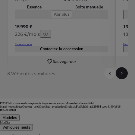
Essence
Boîte manuelle
Voir plus
15 990 €
13 99
226 €/mois
184 
En savoir plus
En savoir
Contactez la concession
Sauvegardez
8 Véhicules similaires
POST https://usc-webcomponents.toyota-europe.com/v1/used-stock-cars/fr/fr?
brand=toyota&uscContext=used&uscEnv=production&vehicleForSaleId=aa126664-aaec-4140-b616-
ff862058f1d1
Modèles
Modèles
Véhicules neufs