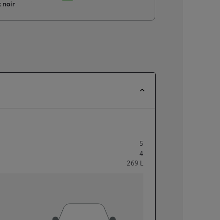
 noir
5
4
269
L