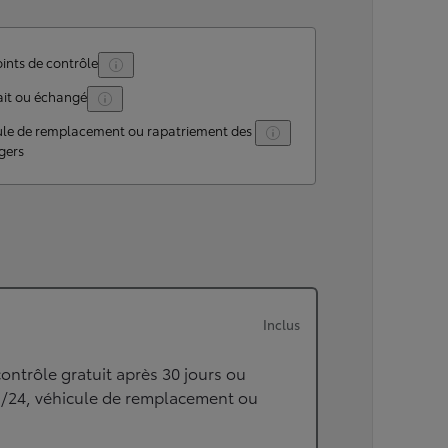
ints de contrôle
ait ou échangé
ule de remplacement ou rapatriement des
gers
Inclus
ontrôle gratuit après 30 jours ou
h/24, véhicule de remplacement ou