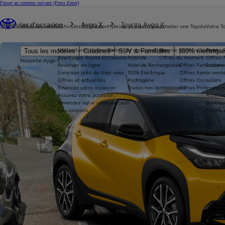
Passer au contenu suivant
(Press Enter)
Vous êtes ici
:
Véhicules d'occasion
Aygo X
Toyota Aygo X
Véhicules neufs
Véhicules d'occasion
Hybride et électrique
Acheter une Toyota
Votre T
Nos voitures d'occasion
Toutes les motorisations
Reprise de votre voiture
Toyota 
Tous les modèles
Citadines
SUV & Familiales
100% électriqu
Avantages Toyota Occasions
Hybride
Offres du moment
Offres 
Nouvelle Aygo X
Réservez en ligne
Hybride Rechargeable
Offres Particuliers
Entrete
HYBRIDE
Livraison près de chez vous
100% Électrique
Offres Après-vente
Offres et actualités
Hydrogène
Offres Occasions
Financez votre occasion
Toutes nos technologies
Offres Professionn
Assurez votre occasion
Accesso
Revendez votre véhicule cash
Boutiqu
Nos conseils
Ma vie 