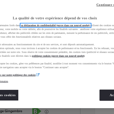
Continuer 
La qualité de votre expérience dépend de vos choix
rtenaires listés dans
sa déclaration de confidentialité (ouvre dans un nouvel onglet)
utilisent des cookies o
teur, votre mobile ou votre tablette, afin de poursuivre les finalités suivantes : améliorer votre expérience utilisat
udience, afficher des publicités ciblées sur les sites de partenaires, mesurer la performance de ces publicités, util
 vous offrir des fonctionnalités relatives aux réseaux sociaux.
t nécessaires au fonctionnement du site et de nos services, et sont déposés automatiquement.
tion optimale, nous vous invitons à accepter les cookies de performance et/ou fonctionnels. En les refusant, vou
ichées sur notre site. Sous réserve de votre consentement préalable, des cookies tiers (publicité et réseaux sociau
s finalités sont décrites dans la
politique cookies (ouvre dans un nouvel onglet)
.
epter les cookies, gérer vos préférences par finalité, modifier à tout moment vos consentements via le bouton "
Services
Concession
re navigation sans accepter via le bouton "Continuer sans accepter".
s sur notre politique des cookies
rtenaires
Energie
oyota Occasions
Essence
es cookies
Ac
Étiquette énergétique
ige Gingembre