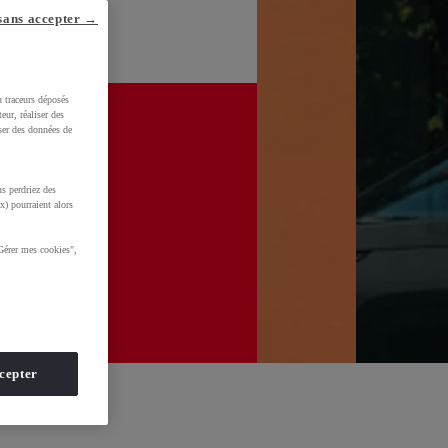
sans accepter →
u traceurs déposés
eur, réaliser des
iser des données de
s perdriez des
x) pourraient alors
Gérer mes cookies",
cepter