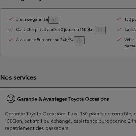
3 ans de garantie
150 po
Contrôle gratuit après 30 jours ou 1500km
Satisf
Assistance Européenne 24h/24
Véhic
passa
TOYOTA C-HR
Nos services
HYBRIDE OU HYBRIDE RECHARGEABLE
Disponible rapidement
Garantie & Avantages Toyota Occasions
Garantie Toyota Occasions Plus, 150 points de contrôle, c
1500km, satisfait ou échangé, assistance européenne 24
rapatriement des passagers