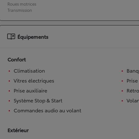
Roues motrices
À partir de 19 700 €
Transmission
Nouvelle Yaris Cross
HYBRIDE
Disponible prochainement
Équipements
Confort
Climatisation
Banqu
Vitres électriques
Prise
Prise auxiliaire
Rétro
Système Stop & Start
Volan
Commandes audio au volant
Extérieur