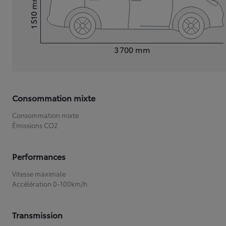
mm
1 510
Hauteur
Longueur
3 700
mm
Consommation mixte
Consommation mixte
Émissions CO2
Performances
Vitesse maximale
Accélération 0-100km/h
Transmission