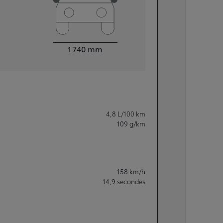
Largeur
1 740
mm
4,8
L/100 km
109
g/km
158
km/h
14,9
secondes