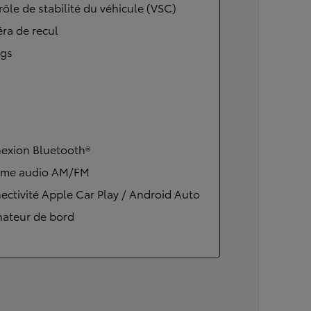
ôle de stabilité du véhicule (VSC)
ra de recul
ags
exion Bluetooth®
ème audio AM/FM
ctivité Apple Car Play / Android Auto
nateur de bord