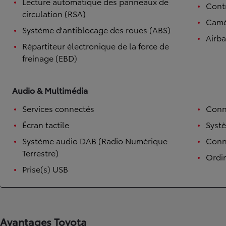
Lecture automatique des panneaux de
Contr
circulation (RSA)
Camé
Système d'antiblocage des roues (ABS)
Airb
Répartiteur électronique de la force de
freinage (EBD)
Audio & Multimédia
Services connectés
Conn
Écran tactile
Syst
Système audio DAB (Radio Numérique
Conne
Terrestre)
Ordi
Prise(s) USB
Avantages Toyota