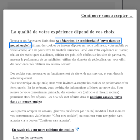
Continuer sans accepter →
mm
La qualité de votre expérience dépend de vos choix
1 510
Hauteur
Toyota et ses Partenaires listés dans
sa déclaration de confidentialité (ouvre dans un
nouvel onglet)
utilisent des cookies ou traceurs déposés sur votre ordinateur, votre mobile ou
votre tablette, afin de poursuivre les finalités suivantes : améliorer votre expérience utilisateur,
réaliser des statistiques d’audience, afficher des publicités ciblées sur les sites de partenaires,
Longueur
3 700
mm
mesurer la performance de ces publicités, utiliser des données de géolocalisation, vous offrir
des fonctionnalités relatives aux réseaux sociaux.
Des cookies sont nécessaires au fonctionnement du site et de nos services, et sont déposés
automatiquement.
Pour une navigation optimale, nous vous invitons à accepter les cookies de performance et/ou
fonctionnels. En les refusant, vous perdriez des informations affichées sur notre site. Sous
réserve de votre consentement préalable, des cookies tiers (publicité et réseaux sociaux)
pourraient alors être déposés. Les finalités sont décrites dans la
politique cookies (ouvre
dans un nouvel onglet)
.
Largeur
1 740
mm
Vous pouvez accepter les cookies, gérer vos préférences par finalité, modifier à tout moment
vos consentements via le bouton "Gérer mes cookies", ou continuer votre navigation sans
accepter via le bouton "Continuer sans accepter".
En savoir plus sur notre politique des cookies
Consommation mixte
Lien vers les partenaires