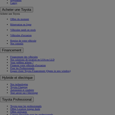
Highlander
Camry
Acheter une Toyota
Acheter une Toyota
Offres du moment
Réservation en ligne
Véhicules neufs en stock
Véhicules d'occasion
Reprise de votre véhicule
Nos conseils
Financement
Financement des véhicules
Nos solutions de location en LOA ou LLD
Vous préférez acheter ?
Financez votre véhicule d'occasion
Pour les Professionnels
Espace client Toyota Financement
(Opens in new window)
Hybride et électrique
Nos technologies
Toyota Charging
Autonomie et conduite
Tout savoir sur l’électrique
Toyota Professional
Toyota pour les professionnels
Offres Location longue durée
Offres utilitaires
Gamme électrifiée pour les professionnels