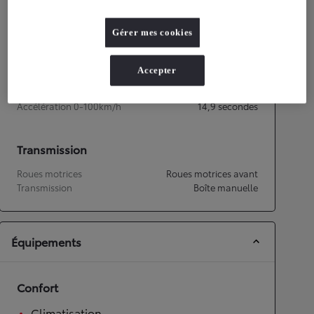
Consommation mixte
4,8
L/100 km
Émissions CO2
108
g/km
Gérer mes cookies
Performances
Accepter
Vitesse maximale
158
km/h
Accélération 0-100km/h
14,9
secondes
Transmission
Roues motrices
Roues motrices avant
Transmission
Boîte manuelle
Équipements
Confort
Climatisation