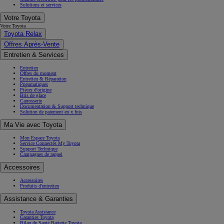
Solutions et services
Votre Toyota
Votre Toyota
Toyota Relax
Offres Après-Vente
Entretien & Services
Entretien
Offres du moment
Entretien & Réparation
Pneumatiques
Pièces d'origine
Bris de glace
Carrosserie
Documentation & Support technique
Solution de paiement en x fois
Ma Vie avec Toyota
Mon Espace Toyota
Service Connectés My Toyota
Support Technique
Campagnes de rappel
Accessoires
Accessoires
Produits d'entretien
Assistance & Garanties
Toyota Assistance
Garanties Toyota
Bilan de Santé Batterie Toyota