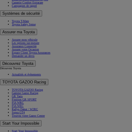
Garantie Confort Extracare
Campagnes de rappel
Systèmes de sécurité
Toyota T-Mate
Toyota Safety Sense
Assurer ma Toyota
Assurer mon véhicule
Les options sur-mesure
Assurance Connectée
Assurer votre Occasion
Espace Client Toyota Assurances
Demander un devis
Découvrez Toyota
Découvrez Toyota
Actualités et évènements
TOYOTA GAZOO Racing
TOYOTA GAZOO Racing
Gamme Gazoo Racing
GR Yaris
Finition GR SPORT
FIA WRC
FIA WEC
Rallye Dakar / W2RC
Supra GT4
Trouvez votre Gazoo Center
Start Your Impossible
Start Your Impossible