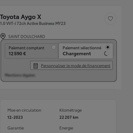
Toyota Aygo X
Sauvegarder le véh
1.0 VVT-i 72ch Active Business MY23
SAINT DOULCHARD
Paiement comptant
Paiement comptant
Paiement sélectionné
12 590 €
Chargement
Personnaliser le mode de financement
Mentions légales
Mise en circulation
Kilométrage
12-2023
22 207 km
Garantie
Energie