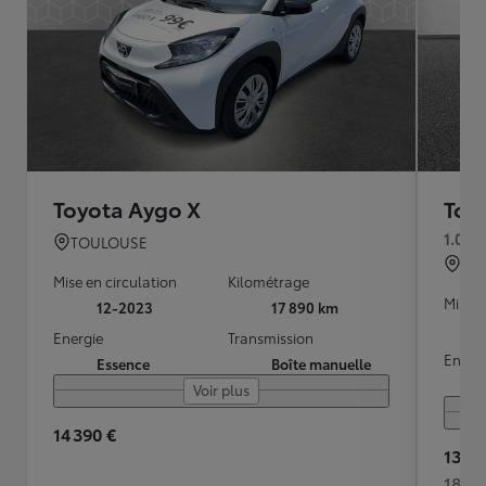
Toyota Aygo X
Toy
1.0 V
TOULOUSE
QU
Mise en circulation
Kilométrage
Mise e
12-2023
17 890 km
Energie
Transmission
Energ
Essence
Boîte manuelle
Voir plus
14 390 €
13 99
184 