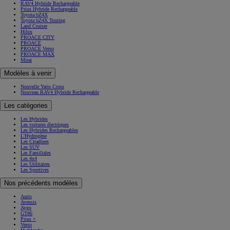
RAV4 Hybride Rechargeable
Prius Hybride Rechargeable
Toyota bZ4X
Toyota bZ4X Touring
Land Cruiser
Hilux
PROACE CITY
PROACE
PROACE Verso
PROACE MAX
Mirai
Modèles à venir
Nouvelle Yaris Cross
Nouveau RAV4 Hybride Rechargeable
Les catégories
Les Hybrides
Les voitures électriques
Les Hybrides Rechargeables
L'Hydrogène
Les Citadines
Les SUV
Les Familiales
Les 4x4
Les Utilitaires
Les Sportives
Nos précédents modèles
Auris
Avensis
Aygo
GT86
Prius +
Verso