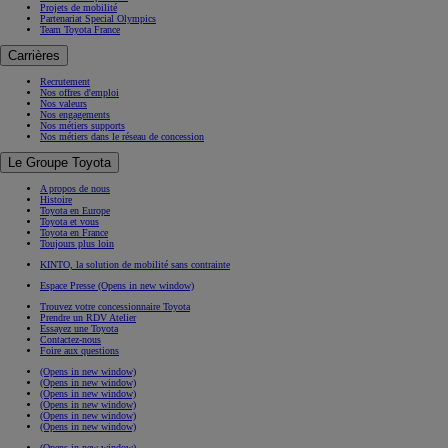
Projets de mobilité
Partenariat Special Olympics
Team Toyota France
Carrières
Recrutement
Nos offres d'emploi
Nos valeurs
Nos engagements
Nos métiers supports
Nos métiers dans le réseau de concession
Le Groupe Toyota
A propos de nous
Histoire
Toyota en Europe
Toyota et vous
Toyota en France
Toujours plus loin
KINTO, la solution de mobilité sans contrainte
Espace Presse
(Opens in new window)
Trouvez votre concessionnaire Toyota
Prendre un RDV Atelier
Essayez une Toyota
Contactez-nous
Foire aux questions
(Opens in new window)
(Opens in new window)
(Opens in new window)
(Opens in new window)
(Opens in new window)
(Opens in new window)
(Opens in new window)