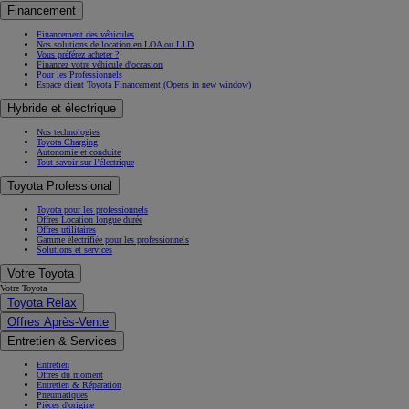
Financement
Financement des véhicules
Nos solutions de location en LOA ou LLD
Vous préférez acheter ?
Financez votre véhicule d'occasion
Pour les Professionnels
Espace client Toyota Financement
(Opens in new window)
Hybride et électrique
Nos technologies
Toyota Charging
Autonomie et conduite
Tout savoir sur l’électrique
Toyota Professional
Toyota pour les professionnels
Offres Location longue durée
Offres utilitaires
Gamme électrifiée pour les professionnels
Solutions et services
Votre Toyota
Votre Toyota
Toyota Relax
Offres Après-Vente
Entretien & Services
Entretien
Offres du moment
Entretien & Réparation
Pneumatiques
Pièces d'origine