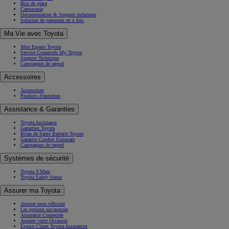
Bris de glace
Carrosserie
Documentation & Support technique
Solution de paiement en x fois
Ma Vie avec Toyota
Mon Espace Toyota
Service Connectés My Toyota
Support Technique
Campagnes de rappel
Accessoires
Accessoires
Produits d'entretien
Assistance & Garanties
Toyota Assistance
Garanties Toyota
Bilan de Santé Batterie Toyota
Garantie Confort Extracare
Campagnes de rappel
Systèmes de sécurité
Toyota T-Mate
Toyota Safety Sense
Assurer ma Toyota
Assurer mon véhicule
Les options sur-mesure
Assurance Connectée
Assurer votre Occasion
Espace Client Toyota Assurances