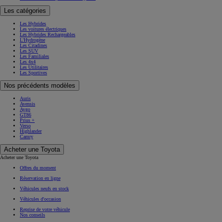
Les catégories
Les Hybrides
Les voitures électriques
Les Hybrides Rechargeables
L'Hydrogène
Les Citadines
Les SUV
Les Familiales
Les 4x4
Les Utilitaires
Les Sportives
Nos précédents modèles
Auris
Avensis
Aygo
GT86
Prius +
Verso
Highlander
Camry
Acheter une Toyota
Acheter une Toyota
Offres du moment
Réservation en ligne
Véhicules neufs en stock
Véhicules d'occasion
Reprise de votre véhicule
Nos conseils