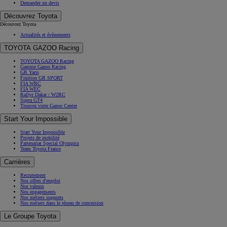
Demander un devis
Découvrez Toyota
Découvrez Toyota
Actualités et évènements
TOYOTA GAZOO Racing
TOYOTA GAZOO Racing
Gamme Gazoo Racing
GR Yaris
Finition GR SPORT
FIA WRC
FIA WEC
Rallye Dakar / W2RC
Supra GT4
Trouvez votre Gazoo Center
Start Your Impossible
Start Your Impossible
Projets de mobilité
Partenariat Special Olympics
Team Toyota France
Carrières
Recrutement
Nos offres d'emploi
Nos valeurs
Nos engagements
Nos métiers supports
Nos métiers dans le réseau de concession
Le Groupe Toyota