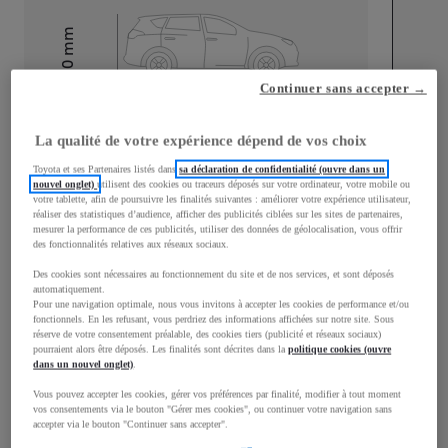
mm
1 510
Hauteur
Continuer sans accepter →
Longueur
3 700
mm
La qualité de votre expérience dépend de vos choix
Toyota et ses Partenaires listés dans
sa déclaration de confidentialité (ouvre dans un
nouvel onglet)
utilisent des cookies ou traceurs déposés sur votre ordinateur, votre mobile ou
votre tablette, afin de poursuivre les finalités suivantes : améliorer votre expérience utilisateur,
réaliser des statistiques d’audience, afficher des publicités ciblées sur les sites de partenaires,
mesurer la performance de ces publicités, utiliser des données de géolocalisation, vous offrir
des fonctionnalités relatives aux réseaux sociaux.
Largeur
1 740
mm
Des cookies sont nécessaires au fonctionnement du site et de nos services, et sont déposés
automatiquement.
Pour une navigation optimale, nous vous invitons à accepter les cookies de performance et/ou
fonctionnels. En les refusant, vous perdriez des informations affichées sur notre site. Sous
réserve de votre consentement préalable, des cookies tiers (publicité et réseaux sociaux)
pourraient alors être déposés. Les finalités sont décrites dans la
politique cookies (ouvre
Consommation mixte
dans un nouvel onglet)
.
Vous pouvez accepter les cookies, gérer vos préférences par finalité, modifier à tout moment
Consommation mixte
4,8
L/100 km
vos consentements via le bouton "Gérer mes cookies", ou continuer votre navigation sans
Émissions CO2
109
g/km
accepter via le bouton "Continuer sans accepter".