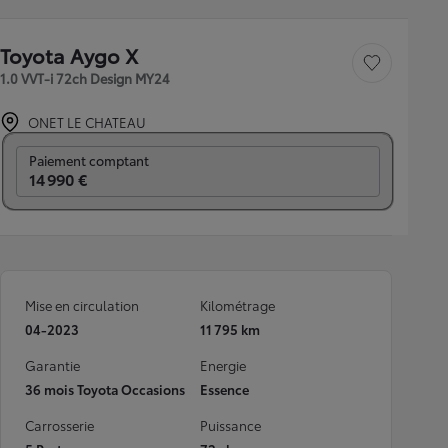
Toyota Aygo X
Sauvegarder le véh
1.0 VVT-i 72ch Design MY24
ONET LE CHATEAU
Prix mensuel
Paiement comptant
14 990 €
Mise en circulation
Kilométrage
04-2023
11 795 km
Garantie
Energie
36 mois Toyota Occasions
Essence
Carrosserie
Puissance