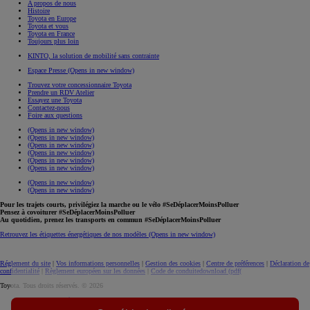
A propos de nous
Histoire
Toyota en Europe
Toyota et vous
Toyota en France
Toujours plus loin
KINTO, la solution de mobilité sans contrainte
Espace Presse
(Opens in new window)
Trouvez votre concessionnaire Toyota
Prendre un RDV Atelier
Essayez une Toyota
Contactez-nous
Foire aux questions
(Opens in new window)
(Opens in new window)
(Opens in new window)
(Opens in new window)
(Opens in new window)
(Opens in new window)
(Opens in new window)
(Opens in new window)
Pour les trajets courts, privilégiez la marche ou le vélo #SeDéplacerMoinsPolluer
Pensez à covoiturer #SeDéplacerMoinsPolluer
Au quotidien, prenez les transports en commun #SeDéplacerMoinsPolluer
Retrouvez les étiquettes énergétiques de nos modèles
(Opens in new window)
Réglement du site
|
Vos informations personnelles
|
Gestion des cookies
|
Centre de préférences
|
Déclaration de
confidentialité
|
Règlement européen sur les données
|
Code de conduite
download (pdf(
Toyota. Tous droits réservés. © 2026
Informations légales
Accessibilité : non conforme