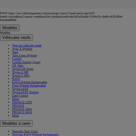
POST https://usc-webcomponents.toyota-europe.com/v1/used-stock-cars/fr/fr?
brand=toyota&uscContext=used&uscEnv=production&vehicleForSaleId=5104c31c-8ed8-4428-89a4-
0cacabe8006e
Modèles
Modèles
Véhicules neufs
Tous les véhicules neufs
Aygo X Hybride
Yaris
Yaris Cross Hybride
Corolla
Corolla Touring Sports
GR Yaris
Toyota GR Supra
Toyota C-HR
Toyota C-HR+
RAV4
RAV4 Hybride Rechargeable
Prius Hybride Rechargeable
Toyota bZ4X
Toyota bZ4X Touring
Land Cruiser
Hilux
PROACE CITY
PROACE
PROACE Verso
PROACE MAX
Mirai
Modèles à venir
Nouvelle Yaris Cross
Nouveau RAV4 Hybride Rechargeable