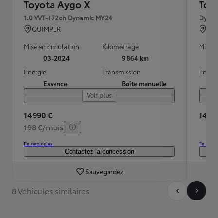
Toyota Aygo X
Toy
1.0 VVT-i 72ch Dynamic MY24
Dynam
QUIMPER
BO
Mise en circulation
Kilométrage
Mise e
03-2024
9 864 km
Energie
Transmission
Energ
Essence
Boîte manuelle
Voir plus
14 990 €
14 20
198 €/mois
En savoir plus
En savoir
Contactez la concession
Sauvegardez
8 Véhicules similaires