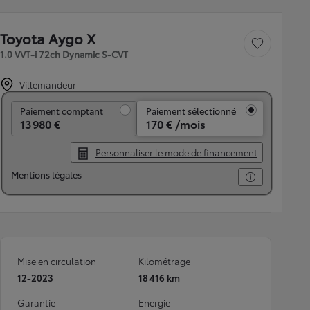
Toyota Aygo X
Sauvegarder le véh
1.0 VVT-i 72ch Dynamic S-CVT
Villemandeur
Paiement comptant
Paiement comptant
Paiement sélectionné
13 980 €
170 € /mois
Personnaliser le mode de financement
Mentions légales
Mise en circulation
Kilométrage
12-2023
18 416 km
Garantie
Energie