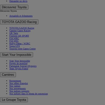
Demander un devis
Découvrez Toyota
Découvrez Toyota
Actualités et évènements
TOYOTA GAZOO Racing
TOYOTA GAZOO Racing
Gamme Gazoo Racing
GR Yaris
Finition GR SPORT
FIA WRC
FIA WEC
Rallye Dakar / W2RC
Supra GT4
Trouvez votre Gazoo Center
Start Your Impossible
Start Your Impossible
Projets de mobilité
Partenariat Special Olympics
Team Toyota France
Carrières
Recrutement
Nos offres d'emploi
Nos valeurs
Nos engagements
Nos métiers supports
Nos métiers dans le réseau de concession
Le Groupe Toyota