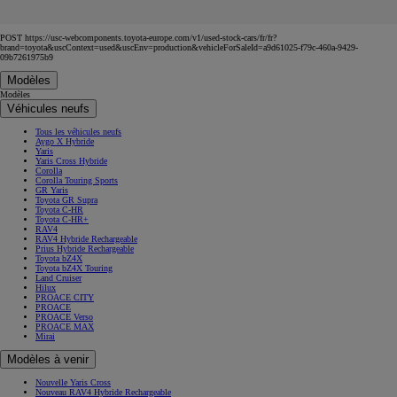
POST https://usc-webcomponents.toyota-europe.com/v1/used-stock-cars/fr/fr?
brand=toyota&uscContext=used&uscEnv=production&vehicleForSaleId=a9d61025-f79c-460a-9429-
09b7261975b9
Modèles
Modèles
Véhicules neufs
Tous les véhicules neufs
Aygo X Hybride
Yaris
Yaris Cross Hybride
Corolla
Corolla Touring Sports
GR Yaris
Toyota GR Supra
Toyota C-HR
Toyota C-HR+
RAV4
RAV4 Hybride Rechargeable
Prius Hybride Rechargeable
Toyota bZ4X
Toyota bZ4X Touring
Land Cruiser
Hilux
PROACE CITY
PROACE
PROACE Verso
PROACE MAX
Mirai
Modèles à venir
Nouvelle Yaris Cross
Nouveau RAV4 Hybride Rechargeable