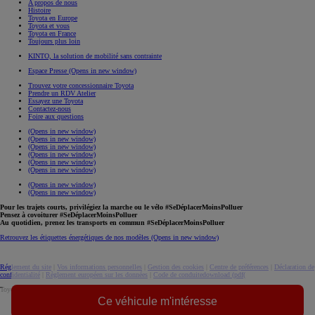
A propos de nous
Histoire
Toyota en Europe
Toyota et vous
Toyota en France
Toujours plus loin
KINTO, la solution de mobilité sans contrainte
Espace Presse
(Opens in new window)
Trouvez votre concessionnaire Toyota
Prendre un RDV Atelier
Essayez une Toyota
Contactez-nous
Foire aux questions
(Opens in new window)
(Opens in new window)
(Opens in new window)
(Opens in new window)
(Opens in new window)
(Opens in new window)
(Opens in new window)
(Opens in new window)
Pour les trajets courts, privilégiez la marche ou le vélo #SeDéplacerMoinsPolluer
Pensez à covoiturer #SeDéplacerMoinsPolluer
Au quotidien, prenez les transports en commun #SeDéplacerMoinsPolluer
Retrouvez les étiquettes énergétiques de nos modèles
(Opens in new window)
Réglement du site
|
Vos informations personnelles
|
Gestion des cookies
|
Centre de préférences
|
Déclaration de
confidentialité
|
Règlement européen sur les données
|
Code de conduite
download (pdf(
Toyota. Tous droits réservés. © 2026
Ce véhicule m'intéresse
Informations légales
Accessibilité : non conforme