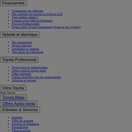
Financement
Financement des véhicules
Nos solutions de location en LOA ou LLD
Vous préférez acheter ?
Financez votre véhicule d'occasion
Pour les Professionnels
Espace client Toyota Financement
(Opens in new window)
Hybride et électrique
Nos technologies
Toyota Charging
Autonomie et conduite
Tout savoir sur l’électrique
Toyota Professional
Toyota pour les professionnels
Offres Location longue durée
Offres utilitaires
Gamme électrifiée pour les professionnels
Solutions et services
Votre Toyota
Votre Toyota
Toyota Relax
Offres Après-Vente
Entretien & Services
Entretien
Offres du moment
Entretien & Réparation
Pneumatiques
Pièces d'origine