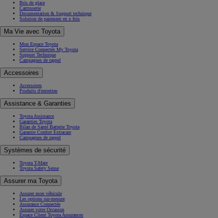
Bris de glace
Carrosserie
Documentation & Support technique
Solution de paiement en x fois
Ma Vie avec Toyota
Mon Espace Toyota
Service Connectés My Toyota
Support Technique
Campagnes de rappel
Accessoires
Accessoires
Produits d'entretien
Assistance & Garanties
Toyota Assistance
Garanties Toyota
Bilan de Santé Batterie Toyota
Garantie Confort Extracare
Campagnes de rappel
Systèmes de sécurité
Toyota T-Mate
Toyota Safety Sense
Assurer ma Toyota
Assurer mon véhicule
Les options sur-mesure
Assurance Connectée
Assurer votre Occasion
Espace Client Toyota Assurances