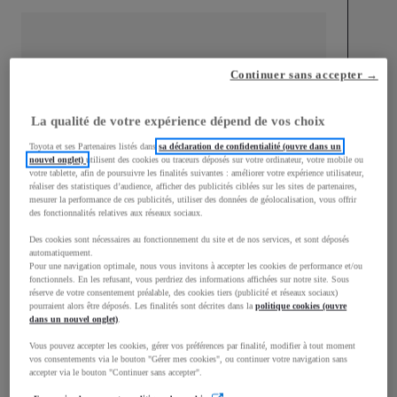
Continuer sans accepter →
mm
1 510
La qualité de votre expérience dépend de vos choix
Hauteur
Toyota et ses Partenaires listés dans
sa déclaration de confidentialité (ouvre dans un
nouvel onglet)
utilisent des cookies ou traceurs déposés sur votre ordinateur, votre mobile ou
Longueur
3 700
mm
votre tablette, afin de poursuivre les finalités suivantes : améliorer votre expérience utilisateur,
réaliser des statistiques d’audience, afficher des publicités ciblées sur les sites de partenaires,
mesurer la performance de ces publicités, utiliser des données de géolocalisation, vous offrir
des fonctionnalités relatives aux réseaux sociaux.
Des cookies sont nécessaires au fonctionnement du site et de nos services, et sont déposés
automatiquement.
Pour une navigation optimale, nous vous invitons à accepter les cookies de performance et/ou
fonctionnels. En les refusant, vous perdriez des informations affichées sur notre site. Sous
réserve de votre consentement préalable, des cookies tiers (publicité et réseaux sociaux)
Largeur
1 740
mm
pourraient alors être déposés. Les finalités sont décrites dans la
politique cookies (ouvre
dans un nouvel onglet)
.
Vous pouvez accepter les cookies, gérer vos préférences par finalité, modifier à tout moment
vos consentements via le bouton "Gérer mes cookies", ou continuer votre navigation sans
accepter via le bouton "Continuer sans accepter".
Consommation mixte