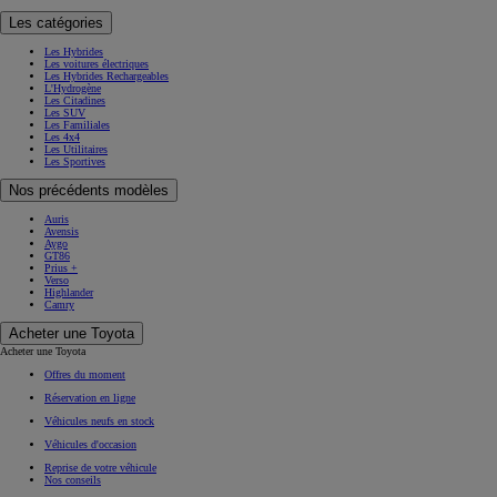
Les catégories
Les Hybrides
Les voitures électriques
Les Hybrides Rechargeables
L'Hydrogène
Les Citadines
Les SUV
Les Familiales
Les 4x4
Les Utilitaires
Les Sportives
Nos précédents modèles
Auris
Avensis
Aygo
GT86
Prius +
Verso
Highlander
Camry
Acheter une Toyota
Acheter une Toyota
Offres du moment
Réservation en ligne
Véhicules neufs en stock
Véhicules d'occasion
Reprise de votre véhicule
Nos conseils