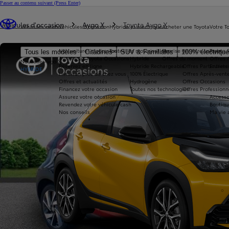
Passer au contenu suivant
(Press Enter)
Vous êtes ici
:
Véhicules d'occasion
Aygo X
Toyota Aygo X
Véhicules neufs
Véhicules d'occasion
Hybride et électrique
Acheter une Toyota
Votre T
Nos voitures d'occasion
Toutes les motorisations
Reprise de votre voiture
Toyota 
Tous les modèles
Citadines
SUV & Familiales
100% électriqu
Avantages Toyota Occasions
Hybride
Offres du moment
Offres 
Nouvelle Aygo X
Réservez en ligne
Hybride Rechargeable
Offres Particuliers
Entrete
HYBRIDE
Livraison près de chez vous
100% Électrique
Offres Après-vente
Offres et actualités
Hydrogène
Offres Occasions
Financez votre occasion
Toutes nos technologies
Offres Professionn
Assurez votre occasion
Accesso
Revendez votre véhicule cash
Boutiqu
Nos conseils
Ma vie 
360°