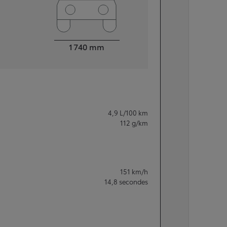
Largeur
1 740
mm
4,9
L/100 km
112
g/km
151
km/h
14,8
secondes