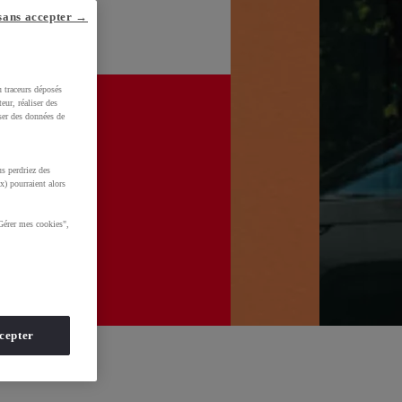
sans accepter →
u traceurs déposés
eur, réaliser des
iser des données de
s perdriez des
x) pourraient alors
Gérer mes cookies",
cepter