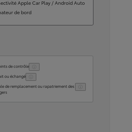
ctivité Apple Car Play / Android Auto
nateur de bord
ints de contrôle
ait ou échangé
ule de remplacement ou rapatriement des
gers