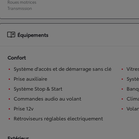
Roues motrices
Transmission
À partir de 19 700 €
Nouvelle Yaris Cross
HYBRIDE
Disponible prochainement
Équipements
Confort
Système d'accès et de démarrage sans clé
Vitre
Prise auxiliaire
Syst
Système Stop & Start
Banqu
Commandes audio au volant
Clim
Prise 12v
Volan
Rétroviseurs réglables électriquement
Extérieur