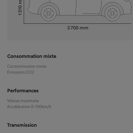
1 510
Hauteur
Longueur
3 700
mm
Consommation mixte
Consommation mixte
Émissions CO2
Performances
Vitesse maximale
Accélération 0-100km/h
Transmission