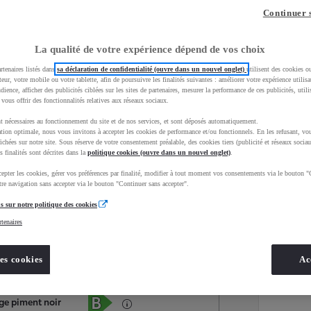
Continuer 
La qualité de votre expérience dépend de vos choix
rtenaires listés dans
sa déclaration de confidentialité (ouvre dans un nouvel onglet)
utilisent des cookies o
teur, votre mobile ou votre tablette, afin de poursuivre les finalités suivantes : améliorer votre expérience utilisat
udience, afficher des publicités ciblées sur les sites de partenaires, mesurer la performance de ces publicités, util
 vous offrir des fonctionnalités relatives aux réseaux sociaux.
t nécessaires au fonctionnement du site et de nos services, et sont déposés automatiquement.
tion optimale, nous vous invitons à accepter les cookies de performance et/ou fonctionnels. En les refusant, vou
ichées sur notre site. Sous réserve de votre consentement préalable, des cookies tiers (publicité et réseaux sociau
s finalités sont décrites dans la
politique cookies (ouvre dans un nouvel onglet)
.
epter les cookies, gérer vos préférences par finalité, modifier à tout moment vos consentements via le bouton "
Services
Concession
re navigation sans accepter via le bouton "Continuer sans accepter".
s sur notre politique des cookies
rtenaires
Energie
oyota Occasions
Essence
es cookies
Ac
Étiquette énergétique
uge piment noir