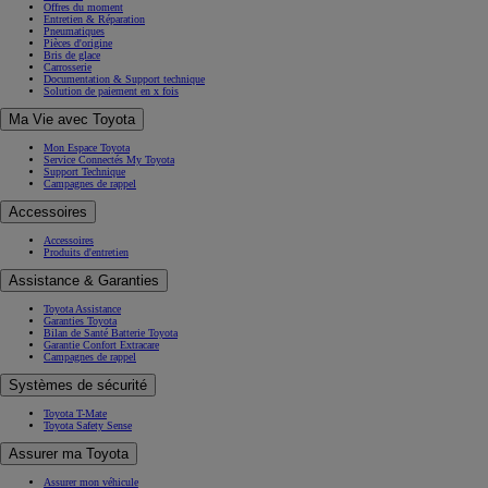
Offres du moment
Entretien & Réparation
Pneumatiques
Pièces d'origine
Bris de glace
Carrosserie
Documentation & Support technique
Solution de paiement en x fois
Ma Vie avec Toyota
Mon Espace Toyota
Service Connectés My Toyota
Support Technique
Campagnes de rappel
Accessoires
Accessoires
Produits d'entretien
Assistance & Garanties
Toyota Assistance
Garanties Toyota
Bilan de Santé Batterie Toyota
Garantie Confort Extracare
Campagnes de rappel
Systèmes de sécurité
Toyota T-Mate
Toyota Safety Sense
Assurer ma Toyota
Assurer mon véhicule