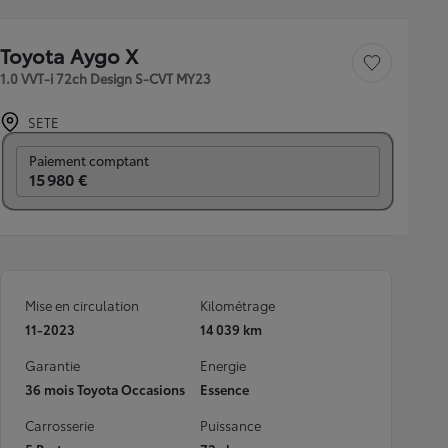
Toyota Aygo X
Sauvegarder le véh
1.0 VVT-i 72ch Design S-CVT MY23
SETE
Prix mensuel
Paiement comptant
15 980 €
Mise en circulation
Kilométrage
11-2023
14 039 km
Garantie
Energie
36 mois Toyota Occasions
Essence
Carrosserie
Puissance