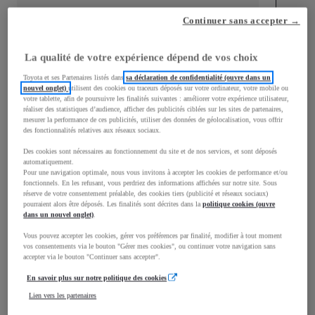
Continuer sans accepter →
mm
1 510
Hauteur
La qualité de votre expérience dépend de vos choix
Toyota et ses Partenaires listés dans
sa déclaration de confidentialité (ouvre dans un
Longueur
3 700
mm
nouvel onglet)
utilisent des cookies ou traceurs déposés sur votre ordinateur, votre mobile ou
votre tablette, afin de poursuivre les finalités suivantes : améliorer votre expérience utilisateur,
réaliser des statistiques d’audience, afficher des publicités ciblées sur les sites de partenaires,
mesurer la performance de ces publicités, utiliser des données de géolocalisation, vous offrir
des fonctionnalités relatives aux réseaux sociaux.
Des cookies sont nécessaires au fonctionnement du site et de nos services, et sont déposés
automatiquement.
Pour une navigation optimale, nous vous invitons à accepter les cookies de performance et/ou
fonctionnels. En les refusant, vous perdriez des informations affichées sur notre site. Sous
Largeur
1 740
mm
réserve de votre consentement préalable, des cookies tiers (publicité et réseaux sociaux)
pourraient alors être déposés. Les finalités sont décrites dans la
politique cookies (ouvre
dans un nouvel onglet)
.
Vous pouvez accepter les cookies, gérer vos préférences par finalité, modifier à tout moment
vos consentements via le bouton "Gérer mes cookies", ou continuer votre navigation sans
Consommation mixte
accepter via le bouton "Continuer sans accepter".
En savoir plus sur notre politique des cookies
Consommation mixte
4,9
L/100 km
Émissions CO2
112
g/km
Lien vers les partenaires