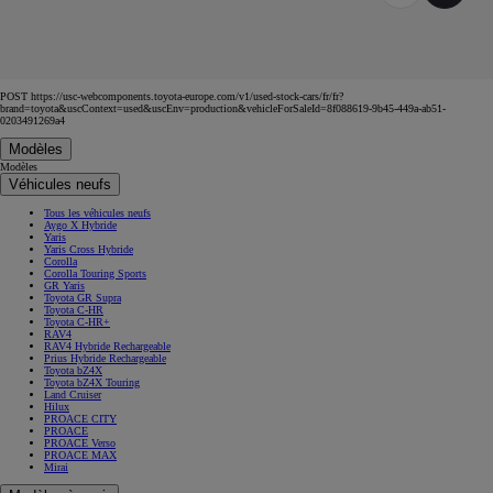
POST https://usc-webcomponents.toyota-europe.com/v1/used-stock-cars/fr/fr?
brand=toyota&uscContext=used&uscEnv=production&vehicleForSaleId=8f088619-9b45-449a-ab51-
0203491269a4
Modèles
Modèles
Véhicules neufs
Tous les véhicules neufs
Aygo X Hybride
Yaris
Yaris Cross Hybride
Corolla
Corolla Touring Sports
GR Yaris
Toyota GR Supra
Toyota C-HR
Toyota C-HR+
RAV4
RAV4 Hybride Rechargeable
Prius Hybride Rechargeable
Toyota bZ4X
Toyota bZ4X Touring
Land Cruiser
Hilux
PROACE CITY
PROACE
PROACE Verso
PROACE MAX
Mirai