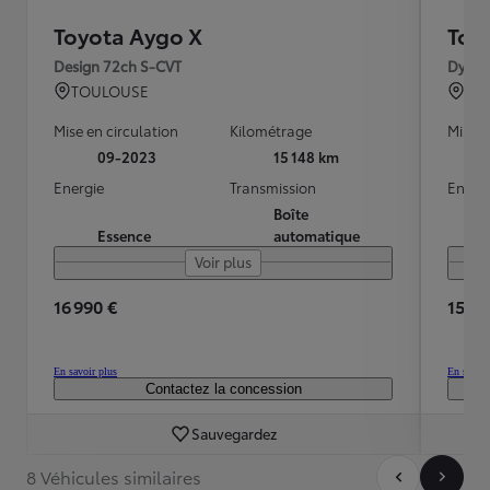
Toyota Aygo X
Toy
Design 72ch S-CVT
Dynam
TOULOUSE
TO
Mise en circulation
Kilométrage
Mise e
09-2023
15 148 km
Energie
Transmission
Energ
Boîte
Essence
automatique
Voir plus
16 990 €
15 89
En savoir plus
En savoir
Contactez la concession
Sauvegardez
8 Véhicules similaires