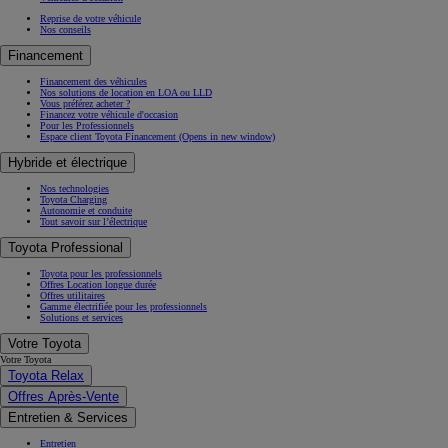
Reprise de votre véhicule
Nos conseils
Financement
Financement des véhicules
Nos solutions de location en LOA ou LLD
Vous préférez acheter ?
Financez votre véhicule d'occasion
Pour les Professionnels
Espace client Toyota Financement
(Opens in new window)
Hybride et électrique
Nos technologies
Toyota Charging
Autonomie et conduite
Tout savoir sur l’électrique
Toyota Professional
Toyota pour les professionnels
Offres Location longue durée
Offres utilitaires
Gamme électrifiée pour les professionnels
Solutions et services
Votre Toyota
Votre Toyota
Toyota Relax
Offres Après-Vente
Entretien & Services
Entretien