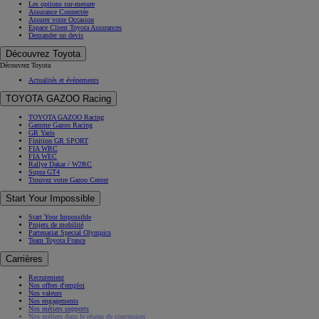
Les options sur-mesure
Assurance Connectée
Assurer votre Occasion
Espace Client Toyota Assurances
Demander un devis
Découvrez Toyota
Découvrez Toyota
Actualités et évènements
TOYOTA GAZOO Racing
TOYOTA GAZOO Racing
Gamme Gazoo Racing
GR Yaris
Finition GR SPORT
FIA WRC
FIA WEC
Rallye Dakar / W2RC
Supra GT4
Trouvez votre Gazoo Center
Start Your Impossible
Start Your Impossible
Projets de mobilité
Partenariat Special Olympics
Team Toyota France
Carrières
Recrutement
Nos offres d'emploi
Nos valeurs
Nos engagements
Nos métiers supports
Nos métiers dans le réseau de concession