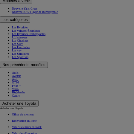
Modèles à venir
Nouvelle Yaris Cross
Nouveau RAV4 Hybride Rechargeable
Les catégories
Les Hybrides
Les voitures électriques
Les Hybrides Rechargeables
L'Hydrogène
Les Citadines
Les SUV
Les Familiales
Les 4x4
Les Utilitaires
Les Sportives
Nos précédents modèles
Auris
Avensis
Aygo
GT86
Prius +
Verso
Highlander
Camry
Acheter une Toyota
Acheter une Toyota
Offres du moment
Réservation en ligne
Véhicules neufs en stock
Véhicules d'occasion