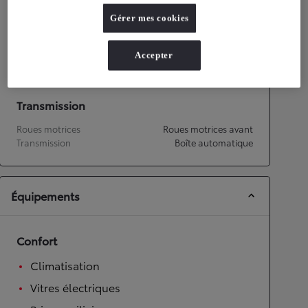
Gérer mes cookies
Performances
Vitesse maximale
151
km/h
Accepter
Accélération 0-100km/h
14,8
secondes
Transmission
Roues motrices
Roues motrices avant
Transmission
Boîte automatique
Équipements
Confort
Climatisation
Vitres électriques