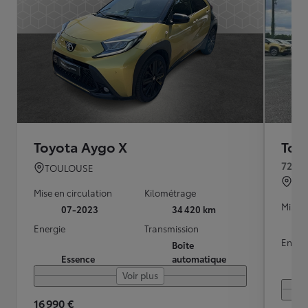
Toyota Aygo X
Toy
72ch 
TOULOUSE
GI
Mise en circulation
Kilométrage
Mise e
07-2023
34 420 km
Energie
Transmission
Energ
Boîte
Essence
automatique
Voir plus
16 990 €