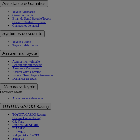
Assistance & Garanties
Toyota Assistance
Garanties Toyota
Bilan de Santé Batterie Toyota
Garantie Confort Extracare
Campagnes de rappel
Systèmes de sécurité
Toyota T-Mate
Toyota Safety Sense
Assurer ma Toyota
Assurer mon véhicule
Les options sur-mesure
Assurance Connectée
Assurer votre Occasion
Espace Client Toyota Assurances
Demander un devis
Découvrez Toyota
Découvrez Toyota
Actualités et évènements
TOYOTA GAZOO Racing
TOYOTA GAZOO Racing
Gamme Gazoo Racing
GR Yaris
Finition GR SPORT
FIA WRC
FIA WEC
Rallye Dakar / W2RC
Supra GT4