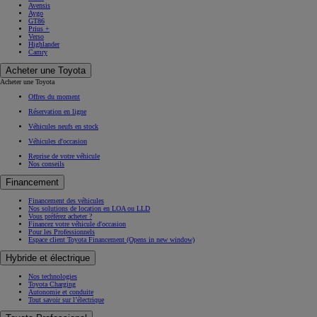
Avensis
Aygo
GT86
Prius +
Verso
Highlander
Camry
Acheter une Toyota
Acheter une Toyota
Offres du moment
Réservation en ligne
Véhicules neufs en stock
Véhicules d'occasion
Reprise de votre véhicule
Nos conseils
Financement
Financement des véhicules
Nos solutions de location en LOA ou LLD
Vous préférez acheter ?
Financez votre véhicule d'occasion
Pour les Professionnels
Espace client Toyota Financement
(Opens in new window)
Hybride et électrique
Nos technologies
Toyota Charging
Autonomie et conduite
Tout savoir sur l’électrique