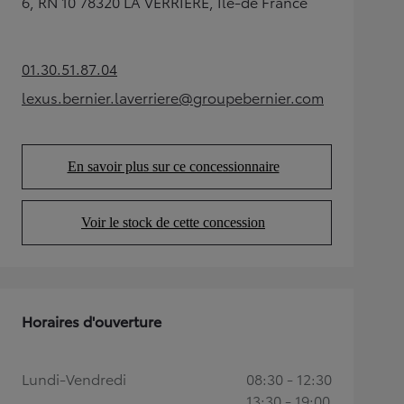
6, RN 10 78320 LA VERRIERE, Ile-de France
01.30.51.87.04
(Opens in new tab)
lexus.bernier.laverriere@groupebernier.com
(Opens in new tab)
En savoir plus sur ce concessionnaire
(Opens in new tab)
Voir le stock de cette concession
(Opens in new tab)
Horaires d'ouverture
Lundi-Vendredi
08:30 - 12:30
13:30 - 19:00