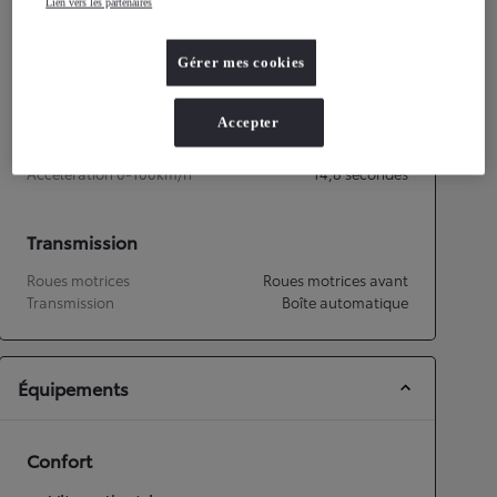
Lien vers les partenaires
Consommation mixte
4,9
L/100 km
Émissions CO2
112
g/km
Gérer mes cookies
Performances
Accepter
Vitesse maximale
151
km/h
Accélération 0-100km/h
14,8
secondes
Transmission
Roues motrices
Roues motrices avant
Transmission
Boîte automatique
Équipements
Confort