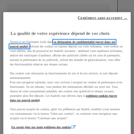
Continuer sans accepter →
mm
La qualité de votre expérience dépend de vos choix
1 510
Hauteur
Toyota et ses Partenaires listés dans
sa déclaration de confidentialité (ouvre dans un
nouvel onglet)
utilisent des cookies ou traceurs déposés sur votre ordinateur, votre mobile ou
votre tablette, afin de poursuivre les finalités suivantes : améliorer votre expérience utilisateur,
réaliser des statistiques d’audience, afficher des publicités ciblées sur les sites de partenaires,
Longueur
3 700
mm
mesurer la performance de ces publicités, utiliser des données de géolocalisation, vous offrir
des fonctionnalités relatives aux réseaux sociaux.
Des cookies sont nécessaires au fonctionnement du site et de nos services, et sont déposés
automatiquement.
Pour une navigation optimale, nous vous invitons à accepter les cookies de performance et/ou
fonctionnels. En les refusant, vous perdriez des informations affichées sur notre site. Sous
réserve de votre consentement préalable, des cookies tiers (publicité et réseaux sociaux)
pourraient alors être déposés. Les finalités sont décrites dans la
politique cookies (ouvre
Largeur
1 740
mm
dans un nouvel onglet)
.
Vous pouvez accepter les cookies, gérer vos préférences par finalité, modifier à tout moment
vos consentements via le bouton "Gérer mes cookies", ou continuer votre navigation sans
accepter via le bouton "Continuer sans accepter".
En savoir plus sur notre politique des cookies
Consommation mixte