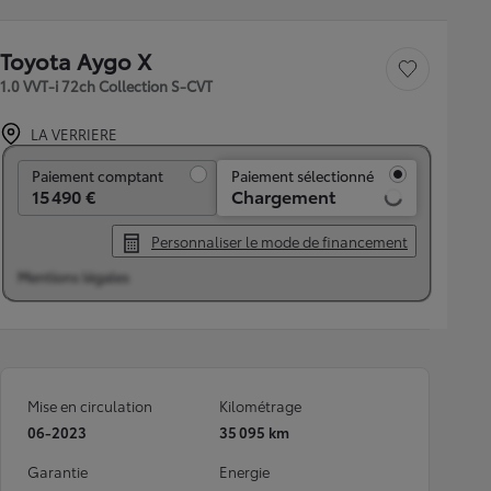
Toyota Aygo X
Sauvegarder le véh
1.0 VVT-i 72ch Collection S-CVT
LA VERRIERE
Paiement comptant
Paiement comptant
Paiement sélectionné
15 490 €
Chargement
Personnaliser le mode de financement
Mentions légales
Mise en circulation
Kilométrage
06-2023
35 095 km
Garantie
Energie