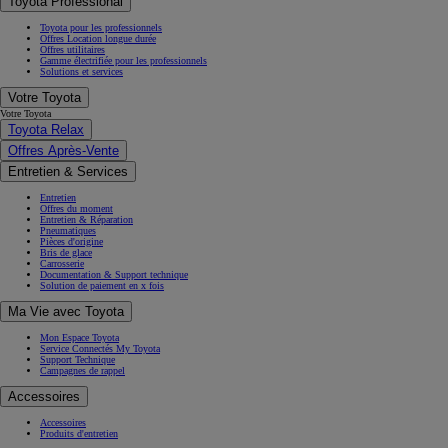
Toyota Professional
Toyota pour les professionnels
Offres Location longue durée
Offres utilitaires
Gamme électrifiée pour les professionnels
Solutions et services
Votre Toyota
Votre Toyota
Toyota Relax
Offres Après-Vente
Entretien & Services
Entretien
Offres du moment
Entretien & Réparation
Pneumatiques
Pièces d'origine
Bris de glace
Carrosserie
Documentation & Support technique
Solution de paiement en x fois
Ma Vie avec Toyota
Mon Espace Toyota
Service Connectés My Toyota
Support Technique
Campagnes de rappel
Accessoires
Accessoires
Produits d'entretien