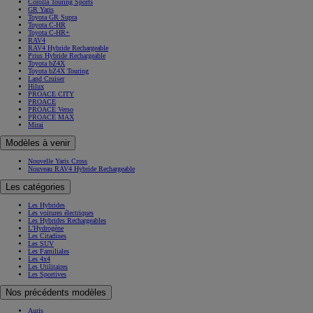
Corolla Touring Sports
GR Yaris
Toyota GR Supra
Toyota C-HR
Toyota C-HR+
RAV4
RAV4 Hybride Rechargeable
Prius Hybride Rechargeable
Toyota bZ4X
Toyota bZ4X Touring
Land Cruiser
Hilux
PROACE CITY
PROACE
PROACE Verso
PROACE MAX
Mirai
Modèles à venir
Nouvelle Yaris Cross
Nouveau RAV4 Hybride Rechargeable
Les catégories
Les Hybrides
Les voitures électriques
Les Hybrides Rechargeables
L'Hydrogène
Les Citadines
Les SUV
Les Familiales
Les 4x4
Les Utilitaires
Les Sportives
Nos précédents modèles
Auris