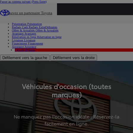
Passer au contenu suivant
(Press Enter)
...
Trouvez un partenaire Toyota
Voiture d'occasion
Présentation
Présentation
Rachats Cash
Rachats ExtraOrdinaires
Offres & Actualités
Offres & Actualités
Avantages
Avantages
Réservation en ligne
Réservation en ligne
Livraison
Livraison
Financement
Financement
Assurance
Assurance
Hybride
Hybride
Défilement vers la gauche
Défilement vers la droite
Véhicules d'occasion (toutes
marques)
Ne manquez pas l'occasion idéale : Réservez-la
facilement en ligne.