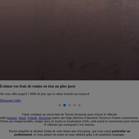
Réservez en ligne votre occasion pour 1€ seulement
Réservez en ligne
Faites confiance au savoir-faire de Toyota Occasions pour trouver le véhicule
idéal (
essence
,
diesel
,
hybride
,
électrique
) parmi une large sélection d’annonces Toyota et d’autres constructeurs.
Filtrez par marque/modèle, budget (prix ou loyer) ou localisation (ville, code postal et concession) pour trouver
le véhicule qui correspond à vos besoins.
Toyota simplifie et sécurise l'achat de votre future auto d'occasion, que vous soyez
particulier ou
professionnel
, et vous permet de rouler en toute sérénité grâce à de nombreux avantages.