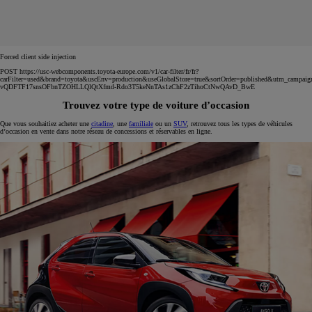
Forced client side injection
POST https://usc-webcomponents.toyota-europe.com/v1/car-filter/fr/fr?
carFilter=used&brand=toyota&uscEnv=production&useGlobalStore=true&sortOrder=published&utm
vQDFTF17snsOFbnTZOHLLQlQtXfmd-Rdo3T5keNnTAs1zChF2zTihoCtNwQAvD_BwE
Trouvez votre type de voiture d’occasion
Que vous souhaitiez acheter une
citadine
, une
familiale
ou un
SUV
, retrouvez tous les types de véhicules
d’occasion en vente dans notre réseau de concessions et réservables en ligne.