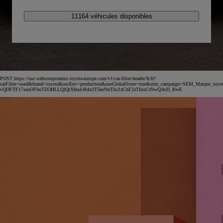
11164 véhicules disponibles
POST https://usc-webcomponents.toyota-europe.com/v1/car-filter-header/fr/fr?
carFilter=used&brand=toyota&uscEnv=production&useGlobalStore=true&utm_campaign=SEM_Marqu
vQDFTF17snsOFbnTZOHLLQlQtXfmd-Rdo3T5keNnTAs1zChF2zTihoCtNwQAvD_BwE