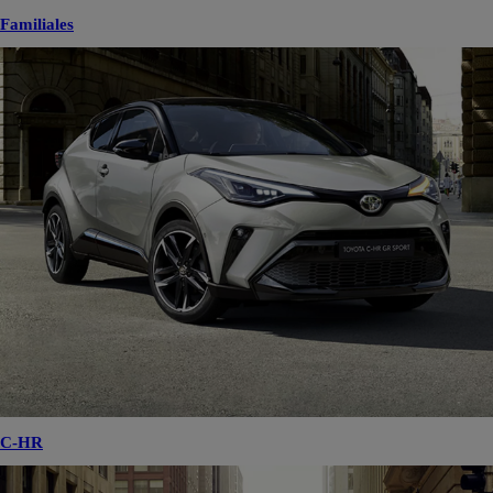
Familiales
C-HR