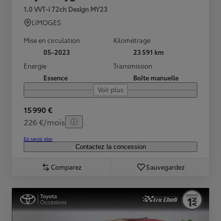
1.0 VVT-i 72ch Design MY23
LIMOGES
Mise en circulation
Kilométrage
05-2023
23 591 km
Energie
Transmission
Essence
Boîte manuelle
Voir plus
15 990 €
226 €/mois
En savoir plus
Contactez la concession
Comparez
Sauvegardez