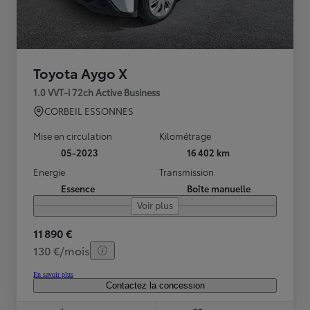
Toyota Aygo X
1.0 VVT-i 72ch Active Business
CORBEIL ESSONNES
Mise en circulation
Kilométrage
05-2023
16 402 km
Energie
Transmission
Essence
Boîte manuelle
Voir plus
11 890 €
130 €/mois
En savoir plus
Contactez la concession