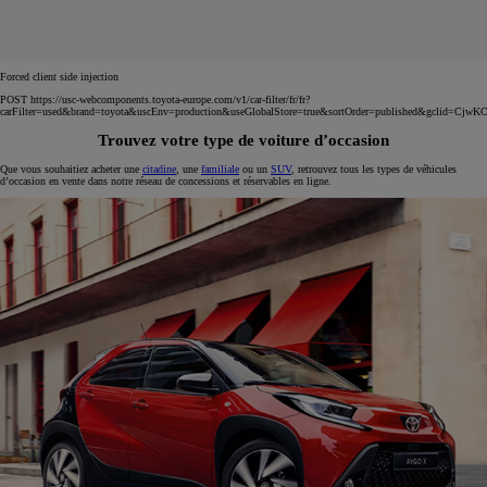
Forced client side injection
POST https://usc-webcomponents.toyota-europe.com/v1/car-filter/fr/fr?
carFilter=used&brand=toyota&uscEnv=production&useGlobalStore=true&sortOrder=published&
Trouvez votre type de voiture d’occasion
Que vous souhaitiez acheter une
citadine
, une
familiale
ou un
SUV
, retrouvez tous les types de véhicules
d’occasion en vente dans notre réseau de concessions et réservables en ligne.