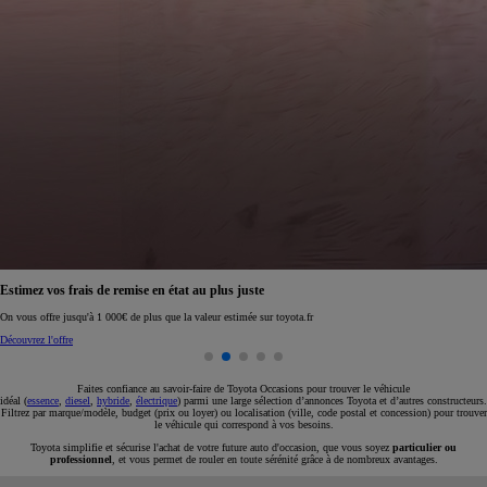
Réservez en ligne votre occasion pour 1€ seulement
Réservez en ligne
Faites confiance au savoir-faire de Toyota Occasions pour trouver le véhicule
idéal (
essence
,
diesel
,
hybride
,
électrique
) parmi une large sélection d’annonces Toyota et d’autres constructeurs.
Filtrez par marque/modèle, budget (prix ou loyer) ou localisation (ville, code postal et concession) pour trouver
le véhicule qui correspond à vos besoins.
Toyota simplifie et sécurise l'achat de votre future auto d'occasion, que vous soyez
particulier ou
professionnel
, et vous permet de rouler en toute sérénité grâce à de nombreux avantages.