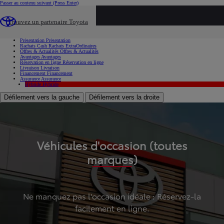
Passer au contenu suivant
(Press Enter)
...
Trouvez un partenaire Toyota
Voiture d'occasion
Présentation
Présentation
Rachats Cash
Rachats ExtraOrdinaires
Offres & Actualités
Offres & Actualités
Avantages
Avantages
Réservation en ligne
Réservation en ligne
Livraison
Livraison
Financement
Financement
Assurance
Assurance
Hybride
Hybride
Défilement vers la gauche
Défilement vers la droite
Véhicules d'occasion (toutes
marques)
Ne manquez pas l'occasion idéale : Réservez-la
facilement en ligne.