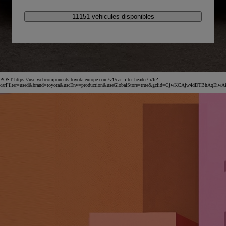
11151 véhicules disponibles
POST https://usc-webcomponents.toyota-europe.com/v1/car-filter-header/fr/fr?
carFilter=used&brand=toyota&uscEnv=production&useGlobalStore=true&gclid=CjwKCAjw4dDT