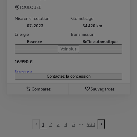
TOULOUSE
Mise en circulation
Kilométrage
07-2023
34 420 km
Energie
Transmission
Essence
Boîte automatique
Voir plus
16 990 €
En savoir plus
Contactez la concession
Comparez
Sauvegardez
...
1
2
3
4
5
930
Previous page
Next page