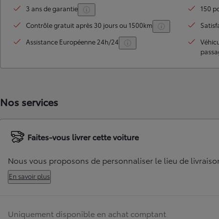
3 ans de garantie
150 po
Contrôle gratuit après 30 jours ou 1500km
Satisf
Assistance Européenne 24h/24
Véhic
passa
Nos services
TOYOTA C-HR
HYBRIDE OU HYBRIDE RECHARGEABLE
Disponible rapidement
Faites-vous livrer cette voiture
Nous vous proposons de personnaliser le lieu de livraiso
En savoir plus
Uniquement disponible en achat comptant