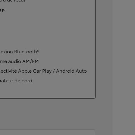
ags
exion Bluetooth®
ème audio AM/FM
ctivité Apple Car Play / Android Auto
nateur de bord