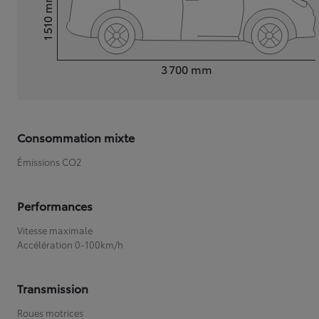
mm
1 510
Hauteur
Longueur
3 700
mm
Consommation mixte
Émissions CO2
Performances
Vitesse maximale
Accélération 0-100km/h
Transmission
Roues motrices