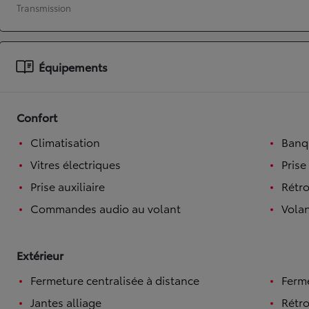
Transmission
À partir de 19 700 €
Nouvelle Yaris Cross
HYBRIDE
Disponible prochainement
Équipements
Confort
Climatisation
Banqu
Vitres électriques
Prise
Prise auxiliaire
Rétro
Commandes audio au volant
Volan
Extérieur
Fermeture centralisée à distance
Ferme
Jantes alliage
Rétro