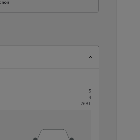
 noir
5
4
269
L