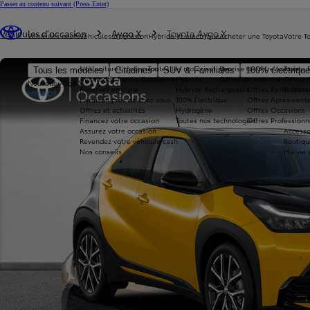
Passer au contenu suivant
(Press Enter)
Vous êtes ici
:
Véhicules d'occasion
Aygo X
Toyota Aygo X
Véhicules neufs
Véhicules d'occasion
Hybride et électrique
Acheter une Toyota
Votre T
Nos voitures d'occasion
Toutes les motorisations
Reprise de votre voiture
Toyota 
Tous les modèles
Citadines
SUV & Familiales
100% électriqu
Avantages Toyota Occasions
Hybride
Offres du moment
Offres 
Nouvelle Aygo X
Réservez en ligne
Hybride Rechargeable
Offres Particuliers
Entrete
HYBRIDE
Livraison près de chez vous
100% Électrique
Offres Après-vente
Offres et actualités
Hydrogène
Offres Occasions
Financez votre occasion
Toutes nos technologies
Offres Professionn
Assurez votre occasion
Accesso
Revendez votre véhicule cash
Boutiqu
Nos conseils
Ma vie 