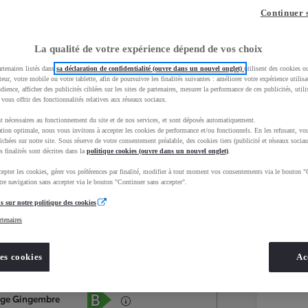
Continuer 
La qualité de votre expérience dépend de vos choix
rtenaires listés dans
sa déclaration de confidentialité (ouvre dans un nouvel onglet)
utilisent des cookies o
teur, votre mobile ou votre tablette, afin de poursuivre les finalités suivantes : améliorer votre expérience utilisat
udience, afficher des publicités ciblées sur les sites de partenaires, mesurer la performance de ces publicités, util
 vous offrir des fonctionnalités relatives aux réseaux sociaux.
t nécessaires au fonctionnement du site et de nos services, et sont déposés automatiquement.
tion optimale, nous vous invitons à accepter les cookies de performance et/ou fonctionnels. En les refusant, vou
ichées sur notre site. Sous réserve de votre consentement préalable, des cookies tiers (publicité et réseaux sociau
s finalités sont décrites dans la
politique cookies (ouvre dans un nouvel onglet)
.
epter les cookies, gérer vos préférences par finalité, modifier à tout moment vos consentements via le bouton "
Services
Concession
re navigation sans accepter via le bouton "Continuer sans accepter".
s sur notre politique des cookies
rtenaires
Energie
oyota Occasions
Essence
es cookies
Ac
Étiquette énergétique
ige Gingembre