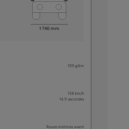
Largeur
1 740
mm
109
g/km
158
km/h
14,9
secondes
Roues motrices avant