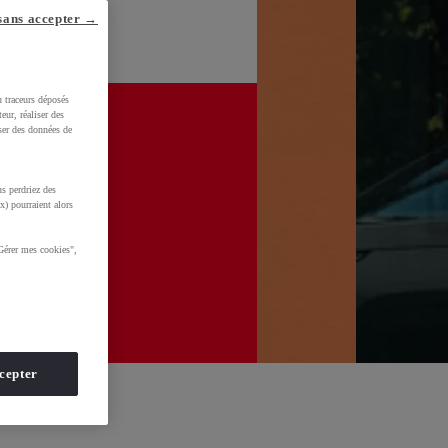
sans accepter →
u traceurs déposés
eur, réaliser des
iser des données de
s perdriez des
x) pourraient alors
Gérer mes cookies",
cepter