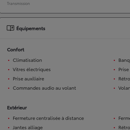
Transmission
À partir de 19 700 €
Nouvelle Yaris Cross
HYBRIDE
Disponible prochainement
Équipements
Confort
Climatisation
Banqu
Vitres électriques
Prise
Prise auxiliaire
Rétro
Commandes audio au volant
Volan
Extérieur
Fermeture centralisée à distance
Ferme
Jantes alliage
Rétro