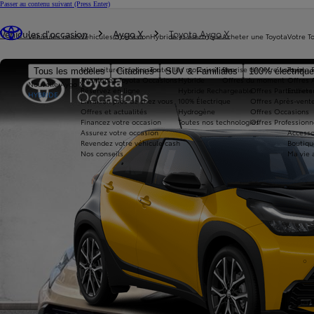
Passer au contenu suivant
(Press Enter)
Vous êtes ici
:
Véhicules d'occasion
Aygo X
Toyota Aygo X
Véhicules neufs
Véhicules d'occasion
Hybride et électrique
Acheter une Toyota
Votre T
Nos voitures d'occasion
Toutes les motorisations
Reprise de votre voiture
Toyota 
Tous les modèles
Citadines
SUV & Familiales
100% électriqu
Avantages Toyota Occasions
Hybride
Offres du moment
Offres 
Nouvelle Aygo X
Réservez en ligne
Hybride Rechargeable
Offres Particuliers
Entrete
HYBRIDE
Livraison près de chez vous
100% Électrique
Offres Après-vente
Offres et actualités
Hydrogène
Offres Occasions
Financez votre occasion
Toutes nos technologies
Offres Professionn
Assurez votre occasion
Accesso
Revendez votre véhicule cash
Boutiqu
Nos conseils
Ma vie 
360°