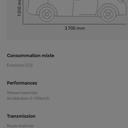
mm
1 510
Hauteur
Longueur
3 700
mm
Consommation mixte
Émissions CO2
Performances
Vitesse maximale
Accélération 0-100km/h
Transmission
Roues motrices