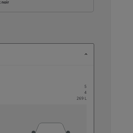
 noir
5
4
269
L