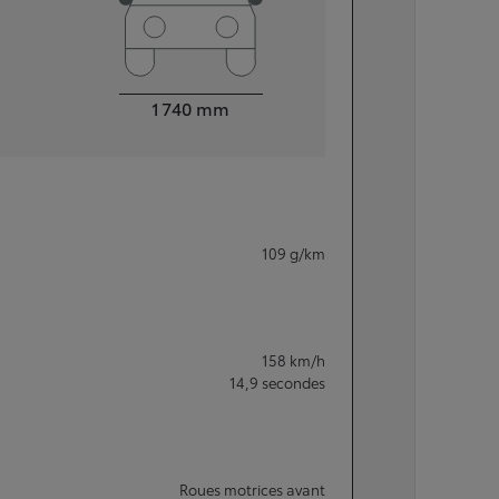
Largeur
1 740
mm
109
g/km
158
km/h
14,9
secondes
Roues motrices avant