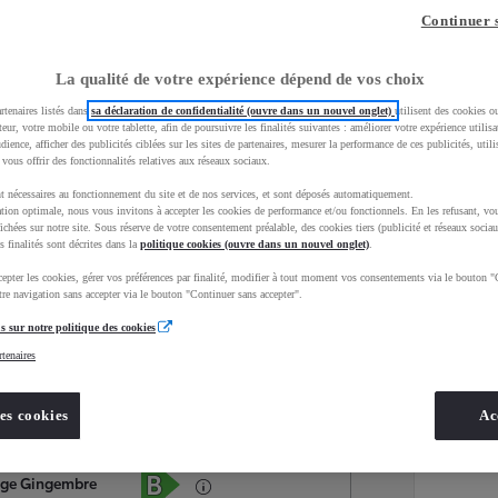
Continuer 
La qualité de votre expérience dépend de vos choix
rtenaires listés dans
sa déclaration de confidentialité (ouvre dans un nouvel onglet)
utilisent des cookies o
teur, votre mobile ou votre tablette, afin de poursuivre les finalités suivantes : améliorer votre expérience utilisat
udience, afficher des publicités ciblées sur les sites de partenaires, mesurer la performance de ces publicités, util
 vous offrir des fonctionnalités relatives aux réseaux sociaux.
t nécessaires au fonctionnement du site et de nos services, et sont déposés automatiquement.
tion optimale, nous vous invitons à accepter les cookies de performance et/ou fonctionnels. En les refusant, vou
ichées sur notre site. Sous réserve de votre consentement préalable, des cookies tiers (publicité et réseaux sociau
s finalités sont décrites dans la
politique cookies (ouvre dans un nouvel onglet)
.
epter les cookies, gérer vos préférences par finalité, modifier à tout moment vos consentements via le bouton "
Services
Concession
re navigation sans accepter via le bouton "Continuer sans accepter".
s sur notre politique des cookies
rtenaires
Energie
oyota Occasions
Essence
es cookies
Ac
Étiquette énergétique
ige Gingembre