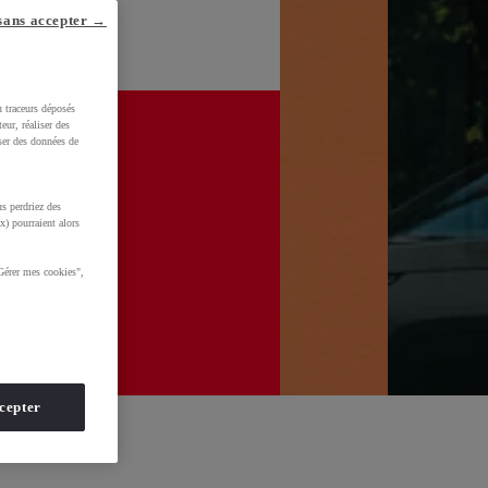
sans accepter →
u traceurs déposés
eur, réaliser des
iser des données de
s perdriez des
x) pourraient alors
Gérer mes cookies",
cepter