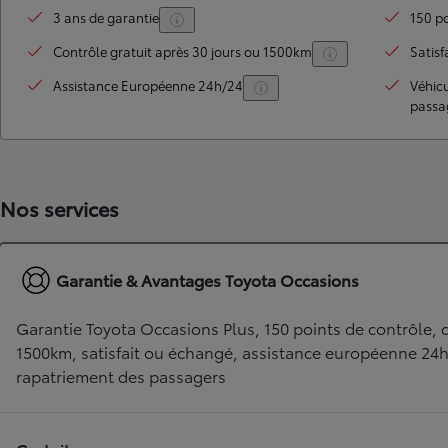
3 ans de garantie
150 po
Contrôle gratuit après 30 jours ou 1500km
Satisf
Assistance Européenne 24h/24
Véhic
passa
Nos services
TOYOTA C-HR
HYBRIDE OU HYBRIDE RECHARGEABLE
Disponible rapidement
Garantie & Avantages Toyota Occasions
Garantie Toyota Occasions Plus, 150 points de contrôle, c
1500km, satisfait ou échangé, assistance européenne 24
rapatriement des passagers