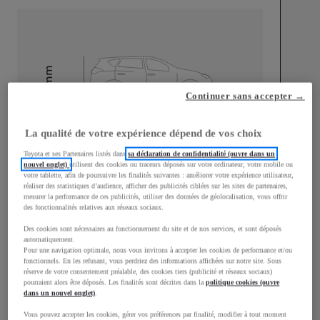
mm
1 510
Continuer sans accepter →
Hauteur
La qualité de votre expérience dépend de vos choix
Longueur
3 700
mm
Toyota et ses Partenaires listés dans
sa déclaration de confidentialité (ouvre dans un
nouvel onglet)
utilisent des cookies ou traceurs déposés sur votre ordinateur, votre mobile ou
votre tablette, afin de poursuivre les finalités suivantes : améliorer votre expérience utilisateur,
réaliser des statistiques d’audience, afficher des publicités ciblées sur les sites de partenaires,
mesurer la performance de ces publicités, utiliser des données de géolocalisation, vous offrir
des fonctionnalités relatives aux réseaux sociaux.
Des cookies sont nécessaires au fonctionnement du site et de nos services, et sont déposés
Largeur
1 740
mm
automatiquement.
Pour une navigation optimale, nous vous invitons à accepter les cookies de performance et/ou
fonctionnels. En les refusant, vous perdriez des informations affichées sur notre site. Sous
réserve de votre consentement préalable, des cookies tiers (publicité et réseaux sociaux)
pourraient alors être déposés. Les finalités sont décrites dans la
politique cookies (ouvre
dans un nouvel onglet)
.
Consommation mixte
Vous pouvez accepter les cookies, gérer vos préférences par finalité, modifier à tout moment