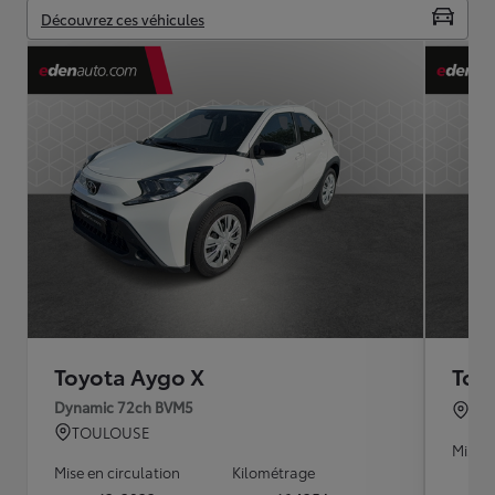
Découvrez ces véhicules
Toyota Aygo X
Toy
Dynamic 72ch BVM5
TO
TOULOUSE
Mise e
Mise en circulation
Kilométrage