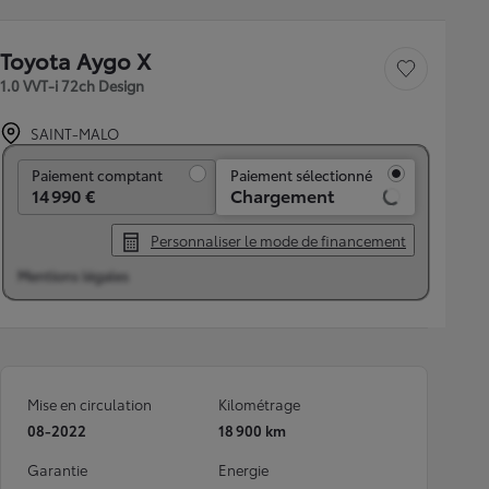
Toyota Aygo X
Sauvegarder le véh
1.0 VVT-i 72ch Design
SAINT-MALO
Paiement comptant
Paiement comptant
Paiement sélectionné
14 990 €
Chargement
Personnaliser le mode de financement
Mentions légales
Mise en circulation
Kilométrage
08-2022
18 900 km
Garantie
Energie