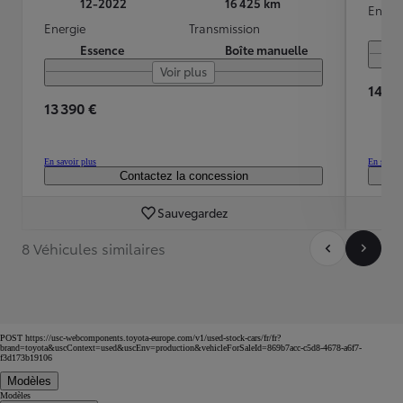
12-2022
16 425 km
Energ
Energie
Transmission
Essence
Boîte manuelle
Voir plus
14 39
13 390 €
En savoir plus
En savoir
Contactez la concession
Sauvegardez
8 Véhicules similaires
POST https://usc-webcomponents.toyota-europe.com/v1/used-stock-cars/fr/fr?
brand=toyota&uscContext=used&uscEnv=production&vehicleForSaleId=869b7acc-c5d8-4678-a6f7-
f3d173b19106
Modèles
Modèles