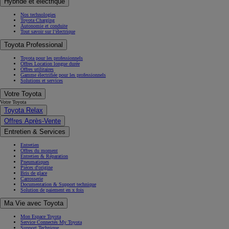
Hybride et électrique
Nos technologies
Toyota Charging
Autonomie et conduite
Tout savoir sur l’électrique
Toyota Professional
Toyota pour les professionnels
Offres Location longue durée
Offres utilitaires
Gamme électrifiée pour les professionnels
Solutions et services
Votre Toyota
Votre Toyota
Toyota Relax
Offres Après-Vente
Entretien & Services
Entretien
Offres du moment
Entretien & Réparation
Pneumatiques
Pièces d'origine
Bris de glace
Carrosserie
Documentation & Support technique
Solution de paiement en x fois
Ma Vie avec Toyota
Mon Espace Toyota
Service Connectés My Toyota
Support Technique