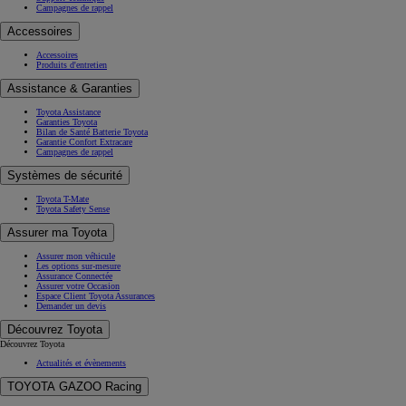
Campagnes de rappel
Accessoires
Accessoires
Produits d'entretien
Assistance & Garanties
Toyota Assistance
Garanties Toyota
Bilan de Santé Batterie Toyota
Garantie Confort Extracare
Campagnes de rappel
Systèmes de sécurité
Toyota T-Mate
Toyota Safety Sense
Assurer ma Toyota
Assurer mon véhicule
Les options sur-mesure
Assurance Connectée
Assurer votre Occasion
Espace Client Toyota Assurances
Demander un devis
Découvrez Toyota
Découvrez Toyota
Actualités et évènements
TOYOTA GAZOO Racing