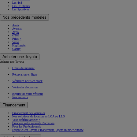
Les 4x4
Les Utilitaires
Les Sportives
Nos précédents modèles
Auris
Avensis
Aygo
GT86
Prius +
Verso
Highlander
Camry
Acheter une Toyota
Acheter une Toyota
Offres du moment
Réservation en ligne
Véhicules neufs en stock
Véhicules d'occasion
Reprise de votre véhicule
Nos conseils
Financement
Financement des véhicules
Nos solutions de location en LOA ou LLD
Vous préférez acheter ?
Financez votre véhicule d'occasion
Pour les Professionnels
Espace client Toyota Financement
(Opens in new window)