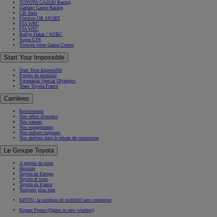
TOYOTA GAZOO Racing
Gamme Gazoo Racing
GR Yaris
Finition GR SPORT
FIA WRC
FIA WEC
Rallye Dakar / W2RC
Supra GT4
Trouvez votre Gazoo Center
Start Your Impossible
Start Your Impossible
Projets de mobilité
Partenariat Special Olympics
Team Toyota France
Carrières
Recrutement
Nos offres d'emploi
Nos valeurs
Nos engagements
Nos métiers supports
Nos métiers dans le réseau de concession
Le Groupe Toyota
A propos de nous
Histoire
Toyota en Europe
Toyota et vous
Toyota en France
Toujours plus loin
KINTO, la solution de mobilité sans contrainte
Espace Presse
(Opens in new window)