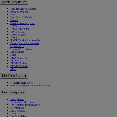
Véhicules neufs
Tous les véhicules neufs
Aygo X Hybride
Yaris
Yaris Cross Hybride
Corolla
Corolla Touring Sports
GR Yaris
Toyota GR Supra
Toyota C-HR
Toyota C-HR+
RAV4
RAV4 Hybride Rechargeable
Prius Hybride Rechargeable
Toyota bZ4X
Toyota bZ4X Touring
Land Cruiser
Hilux
PROACE CITY
PROACE
PROACE Verso
PROACE MAX
Mirai
Modèles à venir
Nouvelle Yaris Cross
Nouveau RAV4 Hybride Rechargeable
Les catégories
Les Hybrides
Les voitures électriques
Les Hybrides Rechargeables
L'Hydrogène
Les Citadines
Les SUV
Les Familiales