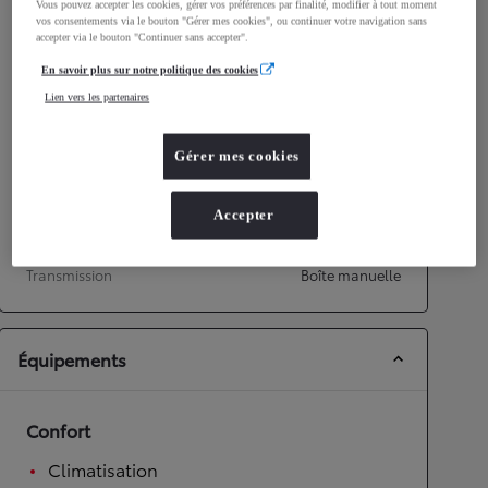
Vous pouvez accepter les cookies, gérer vos préférences par finalité, modifier à tout moment
Émissions CO2
109
g/km
vos consentements via le bouton "Gérer mes cookies", ou continuer votre navigation sans
accepter via le bouton "Continuer sans accepter".
En savoir plus sur notre politique des cookies
Performances
Lien vers les partenaires
Vitesse maximale
158
km/h
Accélération 0-100km/h
14,9
secondes
Gérer mes cookies
Transmission
Accepter
Roues motrices
Roues motrices avant
Transmission
Boîte manuelle
Équipements
Confort
Climatisation