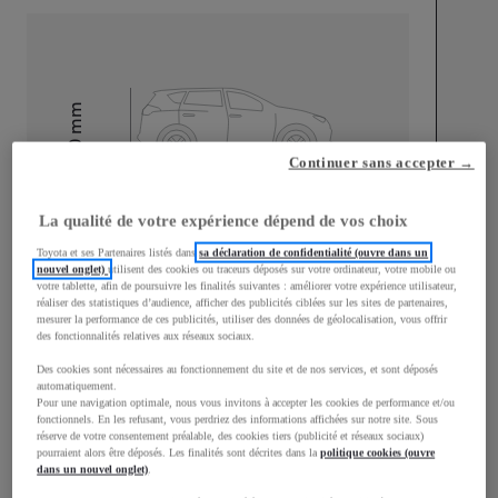
mm
1 510
Hauteur
Continuer sans accepter →
Longueur
3 700
mm
La qualité de votre expérience dépend de vos choix
Toyota et ses Partenaires listés dans
sa déclaration de confidentialité (ouvre dans un
nouvel onglet)
utilisent des cookies ou traceurs déposés sur votre ordinateur, votre mobile ou
votre tablette, afin de poursuivre les finalités suivantes : améliorer votre expérience utilisateur,
réaliser des statistiques d’audience, afficher des publicités ciblées sur les sites de partenaires,
mesurer la performance de ces publicités, utiliser des données de géolocalisation, vous offrir
des fonctionnalités relatives aux réseaux sociaux.
Largeur
1 740
mm
Des cookies sont nécessaires au fonctionnement du site et de nos services, et sont déposés
automatiquement.
Pour une navigation optimale, nous vous invitons à accepter les cookies de performance et/ou
fonctionnels. En les refusant, vous perdriez des informations affichées sur notre site. Sous
réserve de votre consentement préalable, des cookies tiers (publicité et réseaux sociaux)
pourraient alors être déposés. Les finalités sont décrites dans la
politique cookies (ouvre
dans un nouvel onglet)
.
Consommation mixte