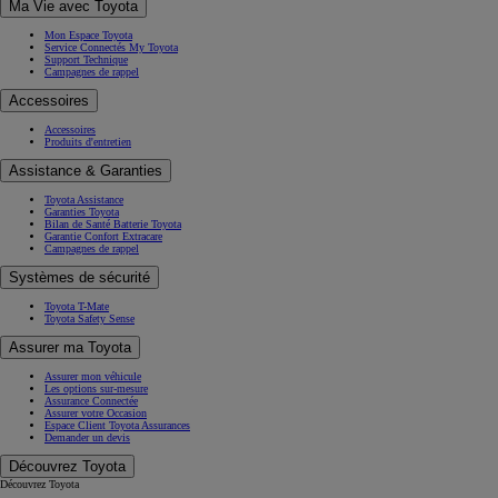
Ma Vie avec Toyota
Mon Espace Toyota
Service Connectés My Toyota
Support Technique
Campagnes de rappel
Accessoires
Accessoires
Produits d'entretien
Assistance & Garanties
Toyota Assistance
Garanties Toyota
Bilan de Santé Batterie Toyota
Garantie Confort Extracare
Campagnes de rappel
Systèmes de sécurité
Toyota T-Mate
Toyota Safety Sense
Assurer ma Toyota
Assurer mon véhicule
Les options sur-mesure
Assurance Connectée
Assurer votre Occasion
Espace Client Toyota Assurances
Demander un devis
Découvrez Toyota
Découvrez Toyota