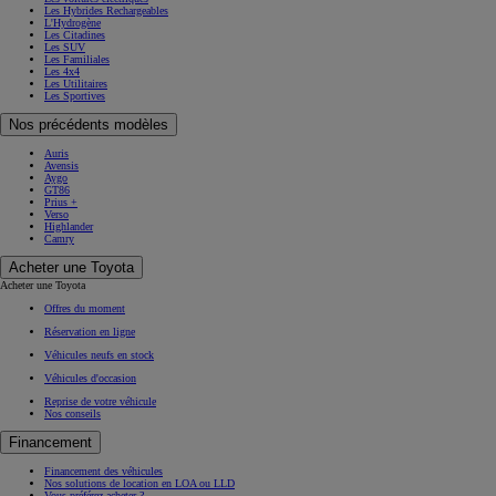
Les Hybrides Rechargeables
L'Hydrogène
Les Citadines
Les SUV
Les Familiales
Les 4x4
Les Utilitaires
Les Sportives
Nos précédents modèles
Auris
Avensis
Aygo
GT86
Prius +
Verso
Highlander
Camry
Acheter une Toyota
Acheter une Toyota
Offres du moment
Réservation en ligne
Véhicules neufs en stock
Véhicules d'occasion
Reprise de votre véhicule
Nos conseils
Financement
Financement des véhicules
Nos solutions de location en LOA ou LLD
Vous préférez acheter ?