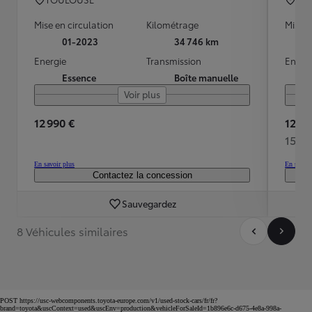
Mise en circulation
Kilométrage
Mise e
01-2023
34 746 km
Energie
Transmission
Energ
Essence
Boîte manuelle
Voir plus
12 990 €
12 49
155 
En savoir plus
En savoir
Contactez la concession
Sauvegardez
8 Véhicules similaires
POST https://usc-webcomponents.toyota-europe.com/v1/used-stock-cars/fr/fr?
brand=toyota&uscContext=used&uscEnv=production&vehicleForSaleId=1b896e6c-d675-4e8a-998a-