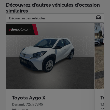
Découvrez d'autres véhicules d'occasion
similaires
Découvrez ces véhicules
Toyota Aygo X
Toy
Dynamic 72ch BVM5
1.0 V
TOULOUSE
LE