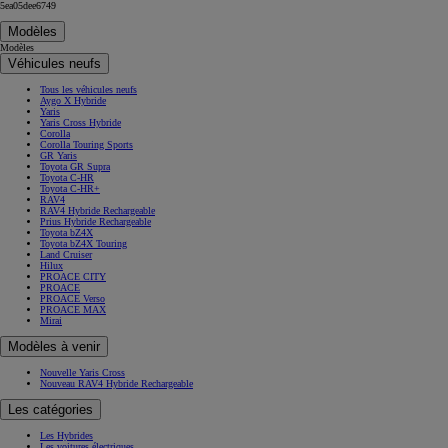
5ea05dee6749
Modèles
Modèles
Véhicules neufs
Tous les véhicules neufs
Aygo X Hybride
Yaris
Yaris Cross Hybride
Corolla
Corolla Touring Sports
GR Yaris
Toyota GR Supra
Toyota C-HR
Toyota C-HR+
RAV4
RAV4 Hybride Rechargeable
Prius Hybride Rechargeable
Toyota bZ4X
Toyota bZ4X Touring
Land Cruiser
Hilux
PROACE CITY
PROACE
PROACE Verso
PROACE MAX
Mirai
Modèles à venir
Nouvelle Yaris Cross
Nouveau RAV4 Hybride Rechargeable
Les catégories
Les Hybrides
Les voitures électriques