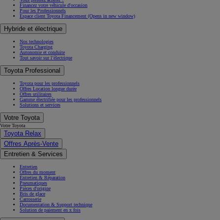
Financez votre véhicule d'occasion
Pour les Professionnels
Espace client Toyota Financement
(Opens in new window)
Hybride et électrique
Nos technologies
Toyota Charging
Autonomie et conduite
Tout savoir sur l’électrique
Toyota Professional
Toyota pour les professionnels
Offres Location longue durée
Offres utilitaires
Gamme électrifiée pour les professionnels
Solutions et services
Votre Toyota
Votre Toyota
Toyota Relax
Offres Après-Vente
Entretien & Services
Entretien
Offres du moment
Entretien & Réparation
Pneumatiques
Pièces d'origine
Bris de glace
Carrosserie
Documentation & Support technique
Solution de paiement en x fois