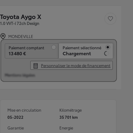
Toyota Aygo X
Sauvegarder le véh
1.0 VVT-i 72ch Design
MONDEVILLE
Paiement comptant
Paiement comptant
Paiement sélectionné
13 480 €
Chargement
Personnaliser le mode de financement
Mentions légales
Mise en circulation
Kilométrage
05-2022
35 701 km
Garantie
Energie