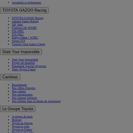
Actualités et évènements
TOYOTA GAZOO Racing
TOYOTA GAZOO Racing
Gamme Gazoo Racing
GR Yaris
Finition GR SPORT
FIA WRC
FIA WEC
Rallye Dakar / W2RC
Supra GT4
Trouvez votre Gazoo Center
Start Your Impossible
Start Your Impossible
Projets de mobilité
Partenariat Special Olympics
Team Toyota France
Carrières
Recrutement
Nos offres d'emploi
Nos valeurs
Nos engagements
Nos métiers supports
Nos métiers dans le réseau de concession
Le Groupe Toyota
A propos de nous
Histoire
Toyota en Europe
Toyota et vous
Toyota en France
Toujours plus loin