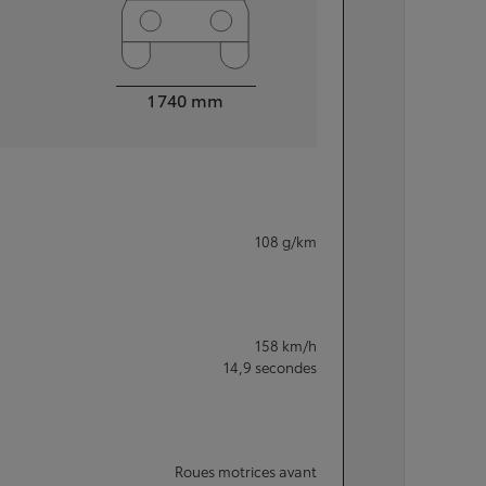
Largeur
1 740
mm
108
g/km
158
km/h
14,9
secondes
Roues motrices avant