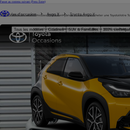
Passer au contenu suivant
(Press Enter)
Vous êtes ici
:
Véhicules d'occasion
Aygo X
Toyota Aygo X
Véhicules neufs
Véhicules d'occasion
Hybride et électrique
Acheter une Toyota
Votre T
Nos voitures d'occasion
Toutes les motorisations
Reprise de votre voiture
Toyota 
Tous les modèles
Citadines
SUV & Familiales
100% électriqu
Avantages Toyota Occasions
Hybride
Offres du moment
Offres 
Nouvelle Aygo X
Réservez en ligne
Hybride Rechargeable
Offres Particuliers
Entrete
HYBRIDE
Livraison près de chez vous
100% Électrique
Offres Après-vente
Offres et actualités
Hydrogène
Offres Occasions
Financez votre occasion
Toutes nos technologies
Offres Professionn
Assurez votre occasion
Accesso
Revendez votre véhicule cash
Boutiqu
Nos conseils
Ma vie 