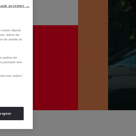
sans accepter →
u traceurs déposés
eur, réaliser des
iser des données de
s perdriez des
x) pourraient alors
Gérer mes cookies",
cepter