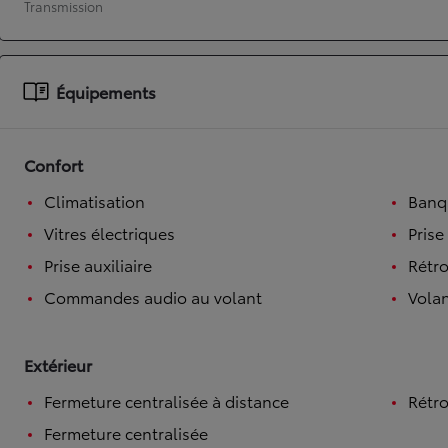
Transmission
À partir de 19 700 €
Nouvelle Yaris Cross
HYBRIDE
Équipements
Disponible prochainement
Confort
Climatisation
Banqu
Vitres électriques
Prise
Prise auxiliaire
Rétro
Commandes audio au volant
Volan
Extérieur
Fermeture centralisée à distance
Rétro
Fermeture centralisée