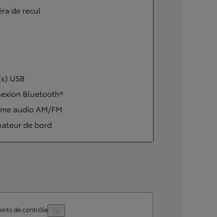
ra de recul
(s) USB
exion Bluetooth®
ème audio AM/FM
nateur de bord
ints de contrôle