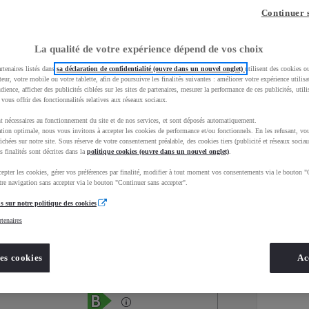
Continuer 
La qualité de votre expérience dépend de vos choix
rtenaires listés dans
sa déclaration de confidentialité (ouvre dans un nouvel onglet)
utilisent des cookies o
teur, votre mobile ou votre tablette, afin de poursuivre les finalités suivantes : améliorer votre expérience utilisat
udience, afficher des publicités ciblées sur les sites de partenaires, mesurer la performance de ces publicités, util
 vous offrir des fonctionnalités relatives aux réseaux sociaux.
t nécessaires au fonctionnement du site et de nos services, et sont déposés automatiquement.
tion optimale, nous vous invitons à accepter les cookies de performance et/ou fonctionnels. En les refusant, vou
ichées sur notre site. Sous réserve de votre consentement préalable, des cookies tiers (publicité et réseaux sociau
s finalités sont décrites dans la
politique cookies (ouvre dans un nouvel onglet)
.
epter les cookies, gérer vos préférences par finalité, modifier à tout moment vos consentements via le bouton "
Services
Concession
re navigation sans accepter via le bouton "Continuer sans accepter".
s sur notre politique des cookies
rtenaires
Energie
oyota Occasions
Essence
es cookies
Ac
Étiquette énergétique