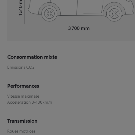
1 510
Hauteur
Longueur
3 700
mm
Consommation mixte
Émissions CO2
Performances
Vitesse maximale
Accélération 0-100km/h
Transmission
Roues motrices