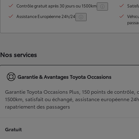
Contrôle gratuit après 30 jours ou 1500km
Satisf
Assistance Européenne 24h/24
Véhic
passa
Nos services
TOYOTA C-HR
Garantie & Avantages Toyota Occasions
HYBRIDE OU HYBRIDE RECHARGEABLE
Disponible rapidement
Garantie Toyota Occasions Plus, 150 points de contrôle, c
1500km, satisfait ou échangé, assistance européenne 24
rapatriement des passagers
Gratuit