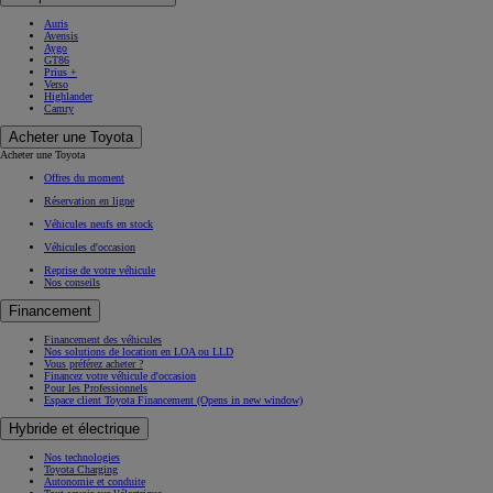
Auris
Avensis
Aygo
GT86
Prius +
Verso
Highlander
Camry
Acheter une Toyota
Acheter une Toyota
Offres du moment
Réservation en ligne
Véhicules neufs en stock
Véhicules d'occasion
Reprise de votre véhicule
Nos conseils
Financement
Financement des véhicules
Nos solutions de location en LOA ou LLD
Vous préférez acheter ?
Financez votre véhicule d'occasion
Pour les Professionnels
Espace client Toyota Financement
(Opens in new window)
Hybride et électrique
Nos technologies
Toyota Charging
Autonomie et conduite