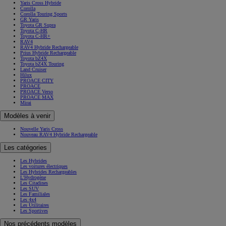
Yaris Cross Hybride
Corolla
Corolla Touring Sports
GR Yaris
Toyota GR Supra
Toyota C-HR
Toyota C-HR+
RAV4
RAV4 Hybride Rechargeable
Prius Hybride Rechargeable
Toyota bZ4X
Toyota bZ4X Touring
Land Cruiser
Hilux
PROACE CITY
PROACE
PROACE Verso
PROACE MAX
Mirai
Modèles à venir
Nouvelle Yaris Cross
Nouveau RAV4 Hybride Rechargeable
Les catégories
Les Hybrides
Les voitures électriques
Les Hybrides Rechargeables
L'Hydrogène
Les Citadines
Les SUV
Les Familiales
Les 4x4
Les Utilitaires
Les Sportives
Nos précédents modèles