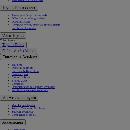
Tout savoir sur l’électrique
Toyota Professional
Toyota pour les professionnels
Offres Location longue durée
Offres utilitaires
Gamme électrifiée pour les professionnels
Solutions et services
Votre Toyota
Votre Toyota
Toyota Relax
Offres Après-Vente
Entretien & Services
Entretien
Offres du moment
Entretien & Réparation
Pneumatiques
Pièces d'origine
Bris de glace
Carrosserie
Documentation & Support technique
Solution de paiement en x fois
Ma Vie avec Toyota
Mon Espace Toyota
Service Connectés My Toyota
Support Technique
Campagnes de rappel
Accessoires
Accessoires