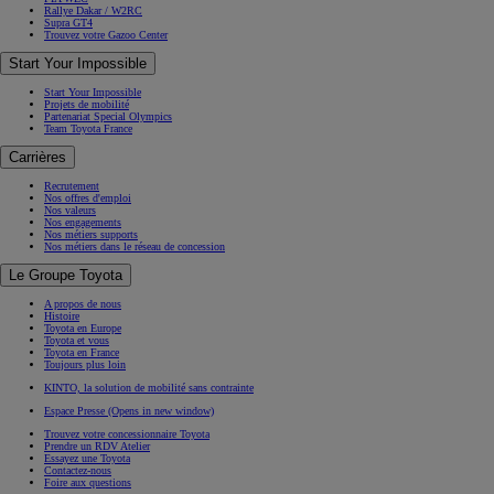
Rallye Dakar / W2RC
Supra GT4
Trouvez votre Gazoo Center
Start Your Impossible
Start Your Impossible
Projets de mobilité
Partenariat Special Olympics
Team Toyota France
Carrières
Recrutement
Nos offres d'emploi
Nos valeurs
Nos engagements
Nos métiers supports
Nos métiers dans le réseau de concession
Le Groupe Toyota
A propos de nous
Histoire
Toyota en Europe
Toyota et vous
Toyota en France
Toujours plus loin
KINTO, la solution de mobilité sans contrainte
Espace Presse
(Opens in new window)
Trouvez votre concessionnaire Toyota
Prendre un RDV Atelier
Essayez une Toyota
Contactez-nous
Foire aux questions