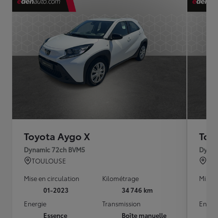
Toyota Aygo X
Toy
Dynamic 72ch BVM5
Dynam
TOULOUSE
TO
Mise en circulation
Kilométrage
Mise e
01-2023
34 746 km
Energie
Transmission
Energ
Essence
Boîte manuelle