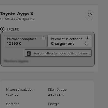
Toyota Aygo X
Sauvegarder le véh
1.0 VVT-i 72ch Dynamic
BEGLES
Paiement comptant
Paiement comptant
Paiement sélectionné
12 990 €
Chargement
Personnaliser le mode de financement
Mentions légales
Mise en circulation
Kilométrage
12-2022
43 232 km
Garantie
Energie