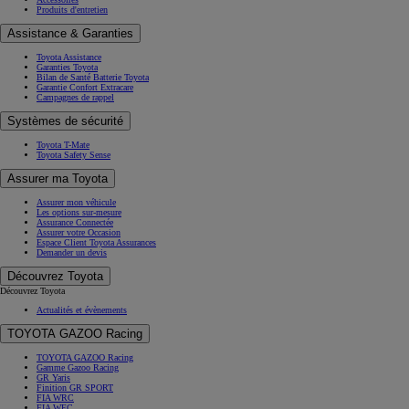
Produits d'entretien
Assistance & Garanties
Toyota Assistance
Garanties Toyota
Bilan de Santé Batterie Toyota
Garantie Confort Extracare
Campagnes de rappel
Systèmes de sécurité
Toyota T-Mate
Toyota Safety Sense
Assurer ma Toyota
Assurer mon véhicule
Les options sur-mesure
Assurance Connectée
Assurer votre Occasion
Espace Client Toyota Assurances
Demander un devis
Découvrez Toyota
Découvrez Toyota
Actualités et évènements
TOYOTA GAZOO Racing
TOYOTA GAZOO Racing
Gamme Gazoo Racing
GR Yaris
Finition GR SPORT
FIA WRC
FIA WEC