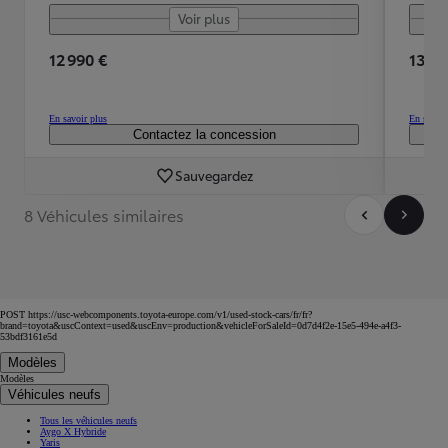
Voir plus
12 990 €
13 19
En savoir plus
En savoir
Contactez la concession
Sauvegardez
8 Véhicules similaires
POST https://usc-webcomponents.toyota-europe.com/v1/used-stock-cars/fr/fr?
brand=toyota&uscContext=used&uscEnv=production&vehicleForSaleId=0d7d4f2e-15e5-494e-a4f3-
53bdf3161e5d
Modèles
Modèles
Véhicules neufs
Tous les véhicules neufs
Aygo X Hybride
Yaris