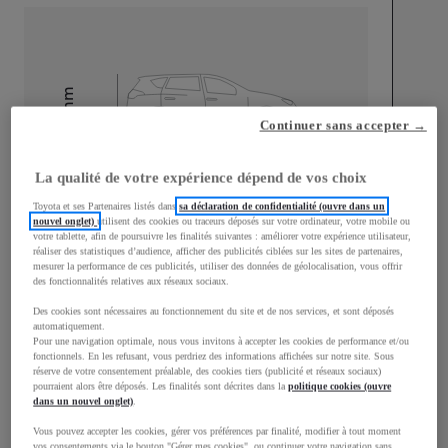
mm
Continuer sans accepter →
1 510
Hauteur
La qualité de votre expérience dépend de vos choix
Longueur
3 700
mm
Toyota et ses Partenaires listés dans
sa déclaration de confidentialité (ouvre dans un
nouvel onglet)
utilisent des cookies ou traceurs déposés sur votre ordinateur, votre mobile ou
votre tablette, afin de poursuivre les finalités suivantes : améliorer votre expérience utilisateur,
réaliser des statistiques d’audience, afficher des publicités ciblées sur les sites de partenaires,
mesurer la performance de ces publicités, utiliser des données de géolocalisation, vous offrir
des fonctionnalités relatives aux réseaux sociaux.
Des cookies sont nécessaires au fonctionnement du site et de nos services, et sont déposés
automatiquement.
Largeur
1 740
mm
Pour une navigation optimale, nous vous invitons à accepter les cookies de performance et/ou
fonctionnels. En les refusant, vous perdriez des informations affichées sur notre site. Sous
réserve de votre consentement préalable, des cookies tiers (publicité et réseaux sociaux)
pourraient alors être déposés. Les finalités sont décrites dans la
politique cookies (ouvre
dans un nouvel onglet)
.
Consommation mixte
Vous pouvez accepter les cookies, gérer vos préférences par finalité, modifier à tout moment
vos consentements via le bouton "Gérer mes cookies", ou continuer votre navigation sans