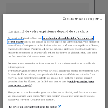
Continuer sans accepter →
mm
La qualité de votre expérience dépend de vos choix
1 510
Hauteur
Toyota et ses Partenaires listés dans
sa déclaration de confidentialité (ouvre dans un
nouvel onglet)
utilisent des cookies ou traceurs déposés sur votre ordinateur, votre mobile ou
votre tablette, afin de poursuivre les finalités suivantes : améliorer votre expérience utilisateur,
Longueur
3 700
mm
réaliser des statistiques d’audience, afficher des publicités ciblées sur les sites de partenaires,
mesurer la performance de ces publicités, utiliser des données de géolocalisation, vous offrir
des fonctionnalités relatives aux réseaux sociaux.
Des cookies sont nécessaires au fonctionnement du site et de nos services, et sont déposés
automatiquement.
Pour une navigation optimale, nous vous invitons à accepter les cookies de performance et/ou
fonctionnels. En les refusant, vous perdriez des informations affichées sur notre site. Sous
réserve de votre consentement préalable, des cookies tiers (publicité et réseaux sociaux)
Largeur
1 740
mm
pourraient alors être déposés. Les finalités sont décrites dans la
politique cookies (ouvre
dans un nouvel onglet)
.
Vous pouvez accepter les cookies, gérer vos préférences par finalité, modifier à tout moment
vos consentements via le bouton "Gérer mes cookies", ou continuer votre navigation sans
accepter via le bouton "Continuer sans accepter".
Consommation mixte
En savoir plus sur notre politique des cookies