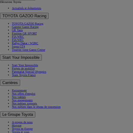
Découvrez Toyota
Actualités et évènements
TOYOTA GAZOO Racing
TOYOTA GAZOO Racing
Gamme Gazoo Racing
GR Yaris
Finition GR SPORT
FIA WRC
FIA WEC
Rallye Dakar / W2RC
Supra GT4
Trouvez votre Gazoo Center
Start Your Impossible
Start Your Impossible
Projets de mobilité
Partenariat Special Olympics
Team Toyota France
Carrières
Recrutement
Nos offres d'emploi
Nos valeurs
Nos engagements
Nos métiers supports
Nos métiers dans le réseau de concession
Le Groupe Toyota
A propos de nous
Histoire
Toyota en Europe
Toyota et vous