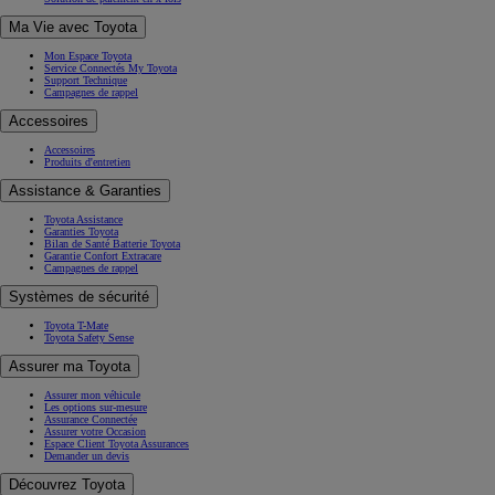
Ma Vie avec Toyota
Mon Espace Toyota
Service Connectés My Toyota
Support Technique
Campagnes de rappel
Accessoires
Accessoires
Produits d'entretien
Assistance & Garanties
Toyota Assistance
Garanties Toyota
Bilan de Santé Batterie Toyota
Garantie Confort Extracare
Campagnes de rappel
Systèmes de sécurité
Toyota T-Mate
Toyota Safety Sense
Assurer ma Toyota
Assurer mon véhicule
Les options sur-mesure
Assurance Connectée
Assurer votre Occasion
Espace Client Toyota Assurances
Demander un devis
Découvrez Toyota