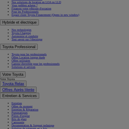
Nos solutions de location en LOA ou LLD
Vous préférez acheter ?
Financez votre véhicule d'occasion
Pour les Professionnels
Espace client Toyota Financement
(Opens in new window)
Hybride et électrique
Nos technologies
Toyota Charging
Autonomie et conduite
Tout savoir sur l’électrique
Toyota Professional
Toyota pour les professionnels
Offres Location longue durée
Offres utilitaires
Gamme électrifiée pour les professionnels
Solutions et services
Votre Toyota
Votre Toyota
Toyota Relax
Offres Après-Vente
Entretien & Services
Entretien
Offres du moment
Entretien & Réparation
Pneumatiques
Pièces d'origine
Bris de glace
Carrosserie
Documentation & Support technique
Solution de paiement en x fois