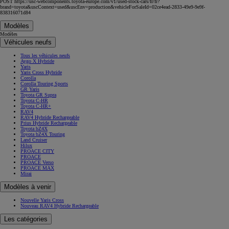
POST https://usc-webcomponents.toyota-europe.com/v1/used-stock-cars/fr/fr?
brand=toyota&uscContext=used&uscEnv=production&vehicleForSaleId=02ce4ead-2833-49e9-9e9f-
838316071d84
Modèles
Modèles
Véhicules neufs
Tous les véhicules neufs
Aygo X Hybride
Yaris
Yaris Cross Hybride
Corolla
Corolla Touring Sports
GR Yaris
Toyota GR Supra
Toyota C-HR
Toyota C-HR+
RAV4
RAV4 Hybride Rechargeable
Prius Hybride Rechargeable
Toyota bZ4X
Toyota bZ4X Touring
Land Cruiser
Hilux
PROACE CITY
PROACE
PROACE Verso
PROACE MAX
Mirai
Modèles à venir
Nouvelle Yaris Cross
Nouveau RAV4 Hybride Rechargeable
Les catégories