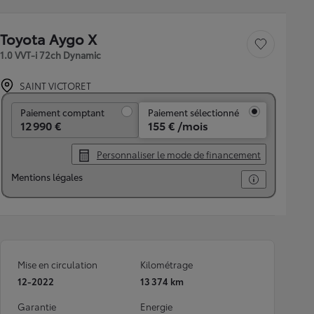
Toyota Aygo X
Sauvegarder le véh
1.0 VVT-i 72ch Dynamic
SAINT VICTORET
Paiement comptant
Paiement comptant
Paiement sélectionné
12 990 €
155 € /mois
Personnaliser le mode de financement
Mentions légales
Mise en circulation
Kilométrage
12-2022
13 374 km
Garantie
Energie