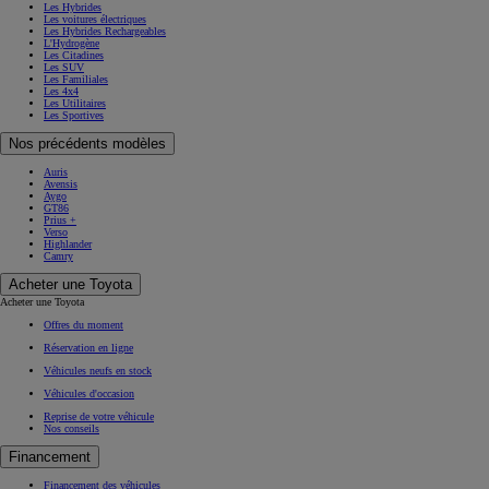
Les Hybrides
Les voitures électriques
Les Hybrides Rechargeables
L'Hydrogène
Les Citadines
Les SUV
Les Familiales
Les 4x4
Les Utilitaires
Les Sportives
Nos précédents modèles
Auris
Avensis
Aygo
GT86
Prius +
Verso
Highlander
Camry
Acheter une Toyota
Acheter une Toyota
Offres du moment
Réservation en ligne
Véhicules neufs en stock
Véhicules d'occasion
Reprise de votre véhicule
Nos conseils
Financement
Financement des véhicules