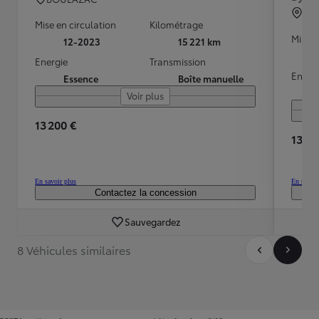
ST 
Mise en circulation
Kilométrage
Mise e
12-2023
15 221 km
Energie
Transmission
Energ
Essence
Boîte manuelle
Voir plus
13 200 €
13 90
En savoir plus
En savoir
Contactez la concession
Sauvegardez
8 Véhicules similaires