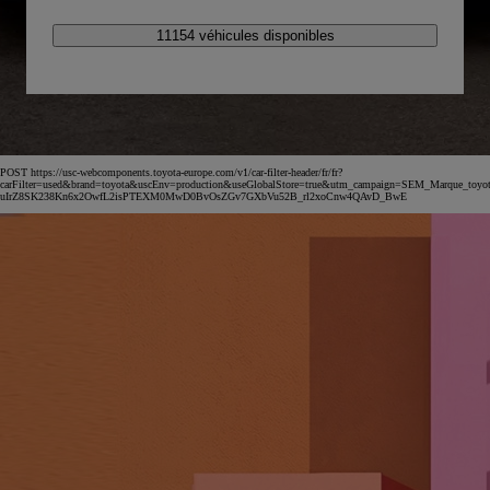
11154 véhicules disponibles
POST https://usc-webcomponents.toyota-europe.com/v1/car-filter-header/fr/fr?
carFilter=used&brand=toyota&uscEnv=production&useGlobalStore=true&utm_campaign=SEM_Marqu
uIrZ8SK238Kn6x2OwfL2isPTEXM0MwD0BvOsZGv7GXbVu52B_rl2xoCnw4QAvD_BwE