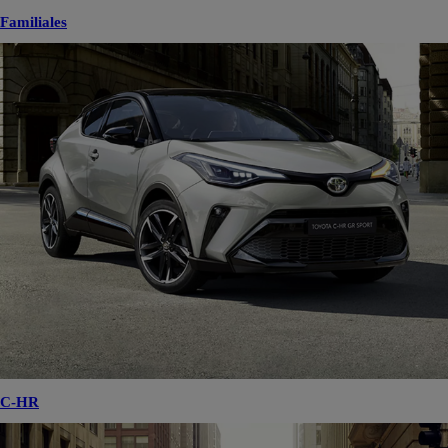
Familiales
C-HR