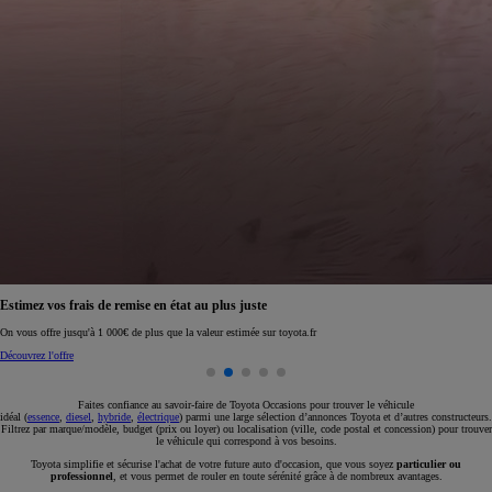
Estimez vos frais de remise en état au plus juste
On vous offre jusqu'à 1 000€ de plus que la valeur estimée sur toyota.fr
Découvrez l'offre
Faites confiance au savoir-faire de Toyota Occasions pour trouver le véhicule
idéal (
essence
,
diesel
,
hybride
,
électrique
) parmi une large sélection d’annonces Toyota et d’autres constructeurs.
Filtrez par marque/modèle, budget (prix ou loyer) ou localisation (ville, code postal et concession) pour trouver
le véhicule qui correspond à vos besoins.
Toyota simplifie et sécurise l'achat de votre future auto d'occasion, que vous soyez
particulier ou
professionnel
, et vous permet de rouler en toute sérénité grâce à de nombreux avantages.