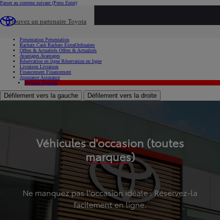
Passer au contenu suivant
(Press Enter)
...
Trouvez un partenaire Toyota
Voiture d'occasion
Présentation
Présentation
Rachats Cash
Rachats ExtraOrdinaires
Offres & Actualités
Offres & Actualités
Avantages
Avantages
Réservation en ligne
Réservation en ligne
Livraison
Livraison
Financement
Financement
Assurance
Assurance
Hybride
Hybride
Défilement vers la gauche
Défilement vers la droite
Véhicules d'occasion (toutes
marques)
Ne manquez pas l'occasion idéale : Réservez-la
facilement en ligne.