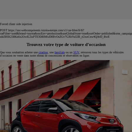
Forced client side injection
POST https://usc-webcomponents.toyota-europe.com/v1/car-filter/fr/fr?
carFilter=used&brand=toyota&uscEnv=production&useGlobalStore=true&sortOrder=published&utm
uIrZ8SK238Kn6x2OwfL2isPTEXM0MwD0BvOsZGv7GXbVu52B_rl2xoCnw4QAvD_BwE
Trouvez votre type de voiture d’occasion
Que vous souhaitiez acheter une
citadine
, une
familiale
ou un
SUV
, retrouvez tous les types de véhicules
d’occasion en vente dans notre réseau de concessions et réservables en ligne.