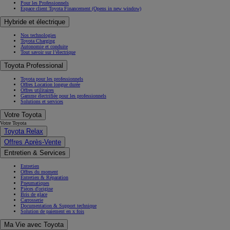
Pour les Professionnels
Espace client Toyota Financement
(Opens in new window)
Hybride et électrique
Nos technologies
Toyota Charging
Autonomie et conduite
Tout savoir sur l’électrique
Toyota Professional
Toyota pour les professionnels
Offres Location longue durée
Offres utilitaires
Gamme électrifiée pour les professionnels
Solutions et services
Votre Toyota
Votre Toyota
Toyota Relax
Offres Après-Vente
Entretien & Services
Entretien
Offres du moment
Entretien & Réparation
Pneumatiques
Pièces d'origine
Bris de glace
Carrosserie
Documentation & Support technique
Solution de paiement en x fois
Ma Vie avec Toyota