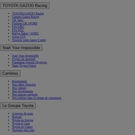
TOYOTA GAZOO Racing
TOYOTA GAZOO Racing
Gamme Gazoo Racing
GR Yaris
Finition GR SPORT
FIA WRC
FIA WEC
Rallye Dakar / W2RC
Supra GT4
Trouvez votre Gazoo Center
Start Your Impossible
Start Your Impossible
Projets de mobilité
Partenariat Special Olympics
Team Toyota France
Carrières
Recrutement
Nos offres d'emploi
Nos valeurs
Nos engagements
Nos métiers supports
Nos métiers dans le réseau de concession
Le Groupe Toyota
A propos de nous
Histoire
Toyota en Europe
Toyota et vous
Toyota en France
Toujours plus loin