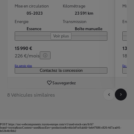
Mise en circulation
Kilométrage
Mise e
05-2023
23 591 km
Energie
Transmission
Energ
Essence
Boîte manuelle
Voir plus
15 990 €
13 99
226 €/mois
184 
En savoir plus
En savoir
Contactez la concession
Sauvegardez
8 Véhicules similaires
POST https://usc-webcomponents.toyota-europe.com/v1/used-stock-cars/fr/fr?
brand=toyota&uscContext=used&uscEnv=production&vehicleForSaleId=beb47686-c826-4d7a-ad41-
fe53b4fc4bb2