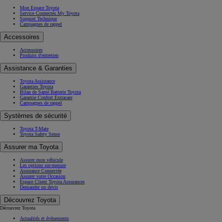
Mon Espace Toyota
Service Connectés My Toyota
Support Technique
Campagnes de rappel
Accessoires
Accessoires
Produits d'entretien
Assistance & Garanties
Toyota Assistance
Garanties Toyota
Bilan de Santé Batterie Toyota
Garantie Confort Extracare
Campagnes de rappel
Systèmes de sécurité
Toyota T-Mate
Toyota Safety Sense
Assurer ma Toyota
Assurer mon véhicule
Les options sur-mesure
Assurance Connectée
Assurer votre Occasion
Espace Client Toyota Assurances
Demander un devis
Découvrez Toyota
Découvrez Toyota
Actualités et évènements