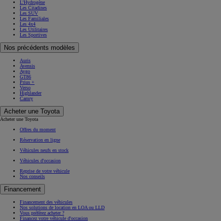
L'Hydrogène
Les Citadines
Les SUV
Les Familiales
Les 4x4
Les Utilitaires
Les Sportives
Nos précédents modèles
Auris
Avensis
Aygo
GT86
Prius +
Verso
Highlander
Camry
Acheter une Toyota
Acheter une Toyota
Offres du moment
Réservation en ligne
Véhicules neufs en stock
Véhicules d'occasion
Reprise de votre véhicule
Nos conseils
Financement
Financement des véhicules
Nos solutions de location en LOA ou LLD
Vous préférez acheter ?
Financez votre véhicule d'occasion