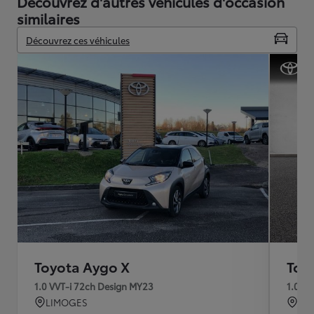
Découvrez d'autres véhicules d'occasion
similaires
Découvrez ces véhicules
Toyota Aygo X
Toy
1.0 VVT-i 72ch Design MY23
1.0 V
LIMOGES
QU