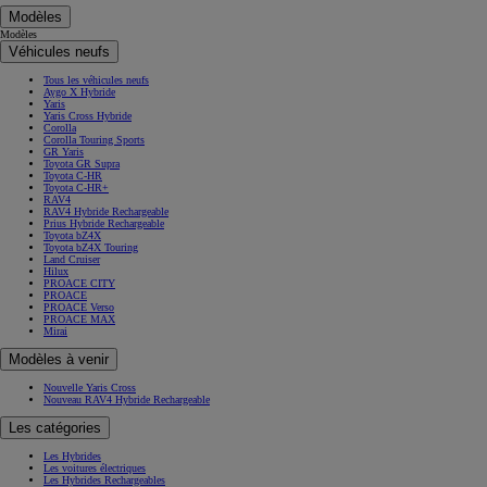
Modèles
Modèles
Véhicules neufs
Tous les véhicules neufs
Aygo X Hybride
Yaris
Yaris Cross Hybride
Corolla
Corolla Touring Sports
GR Yaris
Toyota GR Supra
Toyota C-HR
Toyota C-HR+
RAV4
RAV4 Hybride Rechargeable
Prius Hybride Rechargeable
Toyota bZ4X
Toyota bZ4X Touring
Land Cruiser
Hilux
PROACE CITY
PROACE
PROACE Verso
PROACE MAX
Mirai
Modèles à venir
Nouvelle Yaris Cross
Nouveau RAV4 Hybride Rechargeable
Les catégories
Les Hybrides
Les voitures électriques
Les Hybrides Rechargeables