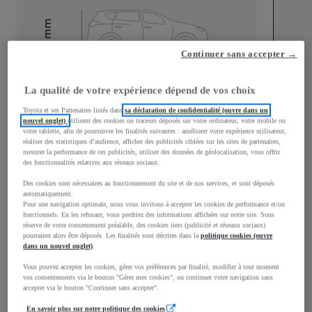
mm
1 510
Hauteur
Continuer sans accepter →
Longueur
3 700
mm
La qualité de votre expérience dépend de vos choix
Toyota et ses Partenaires listés dans
sa déclaration de confidentialité (ouvre dans un
nouvel onglet)
utilisent des cookies ou traceurs déposés sur votre ordinateur, votre mobile ou
votre tablette, afin de poursuivre les finalités suivantes : améliorer votre expérience utilisateur,
réaliser des statistiques d’audience, afficher des publicités ciblées sur les sites de partenaires,
mesurer la performance de ces publicités, utiliser des données de géolocalisation, vous offrir
des fonctionnalités relatives aux réseaux sociaux.
Des cookies sont nécessaires au fonctionnement du site et de nos services, et sont déposés
Largeur
1 740
mm
automatiquement.
Pour une navigation optimale, nous vous invitons à accepter les cookies de performance et/ou
fonctionnels. En les refusant, vous perdriez des informations affichées sur notre site. Sous
réserve de votre consentement préalable, des cookies tiers (publicité et réseaux sociaux)
pourraient alors être déposés. Les finalités sont décrites dans la
politique cookies (ouvre
dans un nouvel onglet)
.
Consommation mixte
Vous pouvez accepter les cookies, gérer vos préférences par finalité, modifier à tout moment
vos consentements via le bouton "Gérer mes cookies", ou continuer votre navigation sans
Émissions CO2
109
g/km
accepter via le bouton "Continuer sans accepter".
En savoir plus sur notre politique des cookies