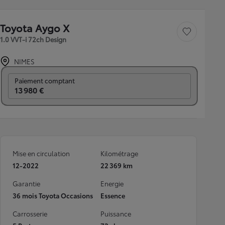
Toyota Aygo X
Sauvegarder le véh
1.0 VVT-i 72ch Design
NIMES
Prix mensuel
Paiement comptant
13 980 €
Mise en circulation
Kilométrage
12-2022
22 369 km
Garantie
Energie
36 mois Toyota Occasions
Essence
Carrosserie
Puissance