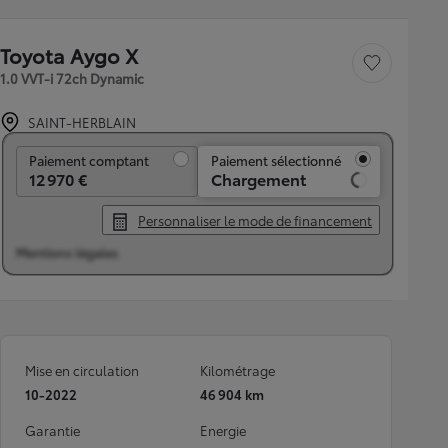
Toyota Aygo X
Sauvegarder le véh
1.0 VVT-i 72ch Dynamic
SAINT-HERBLAIN
Paiement comptant
Paiement comptant
Paiement sélectionné
12 970 €
Chargement
Personnaliser le mode de financement
Mentions légales
Mise en circulation
Kilométrage
10-2022
46 904 km
Garantie
Energie