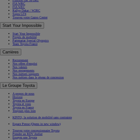
Finition GR SPORT
FIA WRC
FIA WEC
Rallye Dakar / W2RC
Supra GT4
Trouvez votre Gazoo Center
Start Your Impossible
Start Your Impossible
Projets de mobilité
Partenariat Special Olympics
Team Toyota France
Carrières
Recrutement
Nos offres d'emploi
Nos valeurs
Nos engagements
Nos métiers supports
Nos métiers dans le réseau de concession
Le Groupe Toyota
A propos de nous
Histoire
Toyota en Europe
Toyota et vous
Toyota en France
Toujours plus loin
KINTO, la solution de mobilité sans contrainte
Espace Presse
(Opens in new window)
Trouvez votre concessionnaire Toyota
Prendre un RDV Atelier
Essayez une Toyota