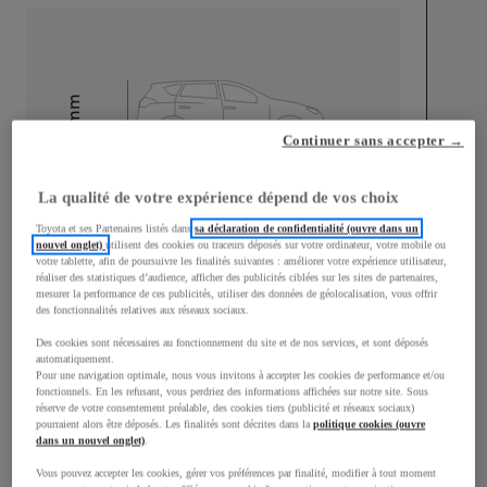
mm
1 510
Continuer sans accepter →
Hauteur
La qualité de votre expérience dépend de vos choix
Longueur
3 700
mm
Toyota et ses Partenaires listés dans
sa déclaration de confidentialité (ouvre dans un
nouvel onglet)
utilisent des cookies ou traceurs déposés sur votre ordinateur, votre mobile ou
votre tablette, afin de poursuivre les finalités suivantes : améliorer votre expérience utilisateur,
réaliser des statistiques d’audience, afficher des publicités ciblées sur les sites de partenaires,
mesurer la performance de ces publicités, utiliser des données de géolocalisation, vous offrir
des fonctionnalités relatives aux réseaux sociaux.
Des cookies sont nécessaires au fonctionnement du site et de nos services, et sont déposés
Largeur
1 740
mm
automatiquement.
Pour une navigation optimale, nous vous invitons à accepter les cookies de performance et/ou
fonctionnels. En les refusant, vous perdriez des informations affichées sur notre site. Sous
réserve de votre consentement préalable, des cookies tiers (publicité et réseaux sociaux)
pourraient alors être déposés. Les finalités sont décrites dans la
politique cookies (ouvre
dans un nouvel onglet)
.
Consommation mixte
Vous pouvez accepter les cookies, gérer vos préférences par finalité, modifier à tout moment