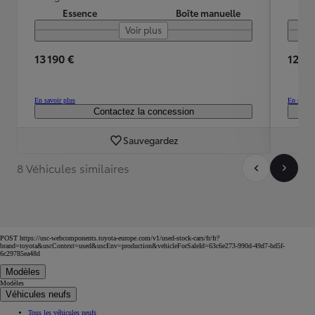
Essence
Boîte manuelle
Voir plus
13 190 €
12 59
En savoir plus
En savoir
Contactez la concession
Sauvegardez
8 Véhicules similaires
POST https://usc-webcomponents.toyota-europe.com/v1/used-stock-cars/fr/fr?
brand=toyota&uscContext=used&uscEnv=production&vehicleForSaleId=63c6e273-990d-49d7-bd5f-
6c29785ea48d
Modèles
Modèles
Véhicules neufs
Tous les véhicules neufs