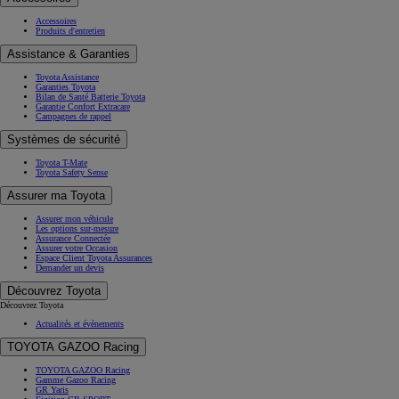
Accessoires
Produits d'entretien
Assistance & Garanties
Toyota Assistance
Garanties Toyota
Bilan de Santé Batterie Toyota
Garantie Confort Extracare
Campagnes de rappel
Systèmes de sécurité
Toyota T-Mate
Toyota Safety Sense
Assurer ma Toyota
Assurer mon véhicule
Les options sur-mesure
Assurance Connectée
Assurer votre Occasion
Espace Client Toyota Assurances
Demander un devis
Découvrez Toyota
Découvrez Toyota
Actualités et évènements
TOYOTA GAZOO Racing
TOYOTA GAZOO Racing
Gamme Gazoo Racing
GR Yaris