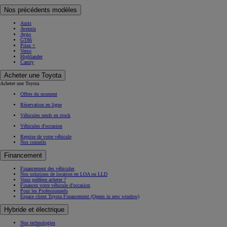
Nos précédents modèles
Auris
Avensis
Aygo
GT86
Prius +
Verso
Highlander
Camry
Acheter une Toyota
Acheter une Toyota
Offres du moment
Réservation en ligne
Véhicules neufs en stock
Véhicules d'occasion
Reprise de votre véhicule
Nos conseils
Financement
Financement des véhicules
Nos solutions de location en LOA ou LLD
Vous préférez acheter ?
Financez votre véhicule d'occasion
Pour les Professionnels
Espace client Toyota Financement
(Opens in new window)
Hybride et électrique
Nos technologies