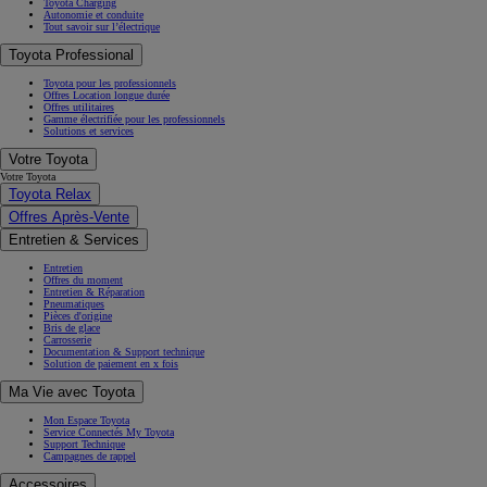
Toyota Charging
Autonomie et conduite
Tout savoir sur l’électrique
Toyota Professional
Toyota pour les professionnels
Offres Location longue durée
Offres utilitaires
Gamme électrifiée pour les professionnels
Solutions et services
Votre Toyota
Votre Toyota
Toyota Relax
Offres Après-Vente
Entretien & Services
Entretien
Offres du moment
Entretien & Réparation
Pneumatiques
Pièces d'origine
Bris de glace
Carrosserie
Documentation & Support technique
Solution de paiement en x fois
Ma Vie avec Toyota
Mon Espace Toyota
Service Connectés My Toyota
Support Technique
Campagnes de rappel
Accessoires