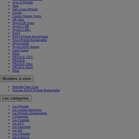
Aygo X Hybride
Yaris
Yaris Cross Hybride
Corolla
Corolla Touring Sports
GR Yaris
Toyota GR Supra
Toyota C-HR
Toyota C-HR+
RAV4
RAV4 Hybride Rechargeable
Prius Hybride Rechargeable
Toyota bZ4X
Toyota bZ4X Touring
Land Cruiser
Hilux
PROACE CITY
PROACE
PROACE Verso
PROACE MAX
Mirai
Modèles à venir
Nouvelle Yaris Cross
Nouveau RAV4 Hybride Rechargeable
Les catégories
Les Hybrides
Les voitures électriques
Les Hybrides Rechargeables
L'Hydrogène
Les Citadines
Les SUV
Les Familiales
Les 4x4
Les Utilitaires
Les Sportives