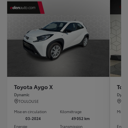
Toyota Aygo X
Toy
Dynamic
Dynam
TOULOUSE
BO
Mise en circulation
Kilométrage
Mise e
03-2024
49 052 km
Energie
Transmission
Energ