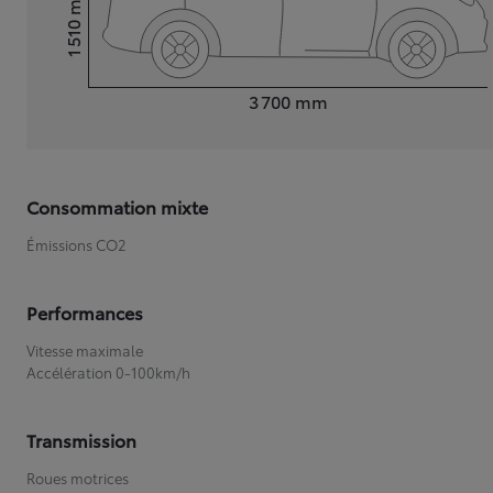
1 510
Hauteur
Longueur
3 700
mm
Consommation mixte
Émissions CO2
Performances
Vitesse maximale
Accélération 0-100km/h
Transmission
Roues motrices