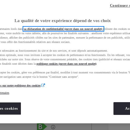
Continuer 
La qualité de votre expérience dépend de vos choix
rtenaires listés dans
sa déclaration de confidentialité (ouvre dans un nouvel onglet)
utilisent des cookies o
teur, votre mobile ou votre tablette, afin de poursuivre les finalités suivantes : améliorer votre expérience utilisat
udience, afficher des publicités ciblées sur les sites de partenaires, mesurer la performance de ces publicités, util
 vous offrir des fonctionnalités relatives aux réseaux sociaux.
t nécessaires au fonctionnement du site et de nos services, et sont déposés automatiquement.
tion optimale, nous vous invitons à accepter les cookies de performance et/ou fonctionnels. En les refusant, vou
ichées sur notre site. Sous réserve de votre consentement préalable, des cookies tiers (publicité et réseaux sociau
s finalités sont décrites dans la
politique cookies (ouvre dans un nouvel onglet)
.
epter les cookies, gérer vos préférences par finalité, modifier à tout moment vos consentements via le bouton "
Services
Concession
re navigation sans accepter via le bouton "Continuer sans accepter".
s sur notre politique des cookies
rtenaires
Energie
oyota Occasions
Essence
es cookies
Ac
Étiquette énergétique