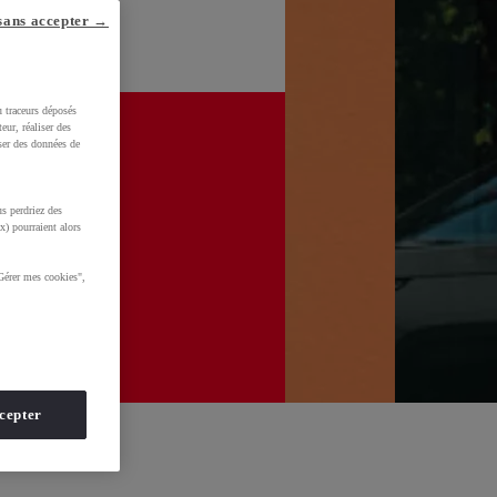
sans accepter →
u traceurs déposés
eur, réaliser des
iser des données de
s perdriez des
x) pourraient alors
Gérer mes cookies",
cepter