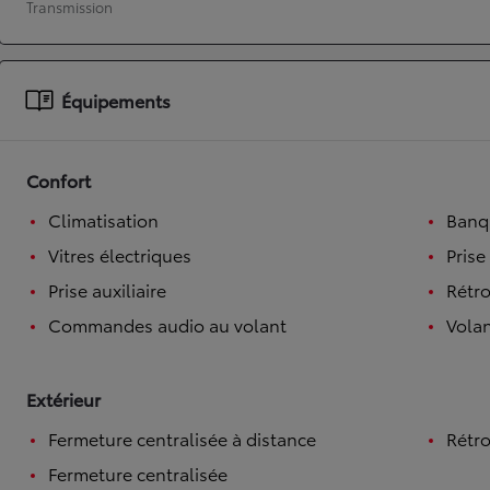
Transmission
À partir de 19 700 €
Nouvelle Yaris Cross
HYBRIDE
Équipements
Disponible prochainement
Confort
Climatisation
Banqu
Vitres électriques
Prise
Prise auxiliaire
Rétro
Commandes audio au volant
Volan
Extérieur
Fermeture centralisée à distance
Rétro
Fermeture centralisée