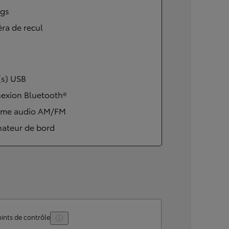
ags
ra de recul
(s) USB
exion Bluetooth®
ème audio AM/FM
nateur de bord
ints de contrôle