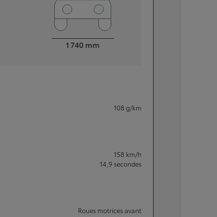
Largeur
1 740
mm
108
g/km
158
km/h
14,9
secondes
Roues motrices avant