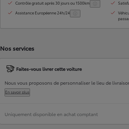
Contrôle gratuit après 30 jours ou 1500km
Satisf
Assistance Européenne 24h/24
Véhic
passa
Nos services
Faites-vous livrer cette voiture
TOYOTA C-HR
HYBRIDE OU HYBRIDE RECHARGEABLE
Disponible rapidement
Nous vous proposons de personnaliser le lieu de livraiso
En savoir plus
Uniquement disponible en achat comptant