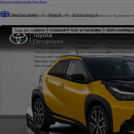
Passer au contenu suivant
(Press Enter)
Vous êtes ici
:
Véhicules d'occasion
Aygo X
Toyota Aygo X
Véhicules neufs
Véhicules d'occasion
Hybride et électrique
Acheter une Toyota
Votre T
Nos voitures d'occasion
Toutes les motorisations
Reprise de votre voiture
Toyota 
Tous les modèles
Citadines
SUV & Familiales
100% électriqu
Avantages Toyota Occasions
Hybride
Offres du moment
Offres 
Nouvelle Aygo X
Réservez en ligne
Hybride Rechargeable
Offres Particuliers
Entrete
HYBRIDE
Livraison près de chez vous
100% Électrique
Offres Après-vente
Offres et actualités
Hydrogène
Offres Occasions
Financez votre occasion
Toutes nos technologies
Offres Professionn
Assurez votre occasion
Accesso
Revendez votre véhicule cash
Boutiqu
Nos conseils
Ma vie 