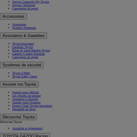
Service Connectés My Toyota
Support Technique
Campagnes de rappel
Accessoires
Accessoires
Produits d'entretien
Assistance & Garanties
Toyota Assistance
Garanties Toyota
Bilan de Santé Batterie Toyota
Garantie Confort Extracare
Campagnes de rappel
Systèmes de sécurité
Toyota T-Mate
Toyota Safety Sense
Assurer ma Toyota
Assurer mon véhicule
Les options sur-mesure
Assurance Connectée
Assurer votre Occasion
Espace Client Toyota Assurances
Demander un devis
Découvrez Toyota
Découvrez Toyota
Actualités et évènements
TOYOTA GAZOO Racing