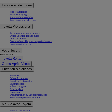
Hybride et électrique
Nos technologies
Toyota Charging
Autonomie et conduite
Tout savoir sur l’électrique
Toyota Professional
Toyota pour les professionnels
Offres Location longue durée
Offres utilitaires
Gamme électrifiée pour les professionnels
Solutions et services
Votre Toyota
Votre Toyota
Toyota Relax
Offres Après-Vente
Entretien & Services
Entretien
Offres du moment
Entretien & Réparation
Pneumatiques
Pièces d'origine
Bris de glace
Carrosserie
Documentation & Support technique
Solution de paiement en x fois
Ma Vie avec Toyota
Mon Espace Toyota