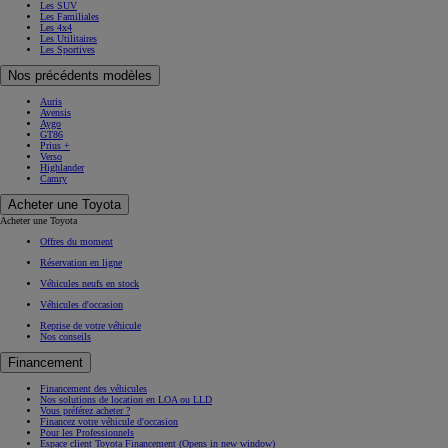
Les SUV
Les Familiales
Les 4x4
Les Utilitaires
Les Sportives
Nos précédents modèles
Auris
Avensis
Aygo
GT86
Prius +
Verso
Highlander
Camry
Acheter une Toyota
Acheter une Toyota
Offres du moment
Réservation en ligne
Véhicules neufs en stock
Véhicules d'occasion
Reprise de votre véhicule
Nos conseils
Financement
Financement des véhicules
Nos solutions de location en LOA ou LLD
Vous préférez acheter ?
Financez votre véhicule d'occasion
Pour les Professionnels
Espace client Toyota Financement
(Opens in new window)