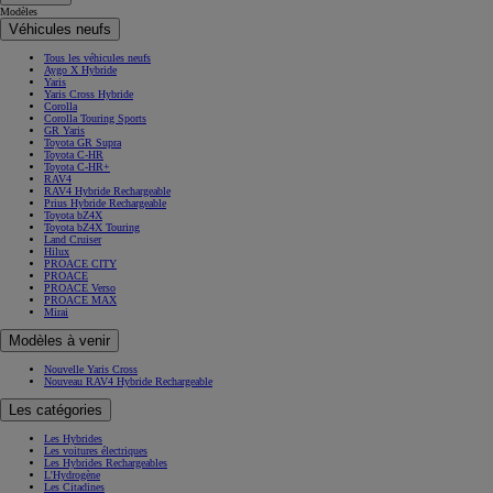
Modèles
Véhicules neufs
Tous les véhicules neufs
Aygo X Hybride
Yaris
Yaris Cross Hybride
Corolla
Corolla Touring Sports
GR Yaris
Toyota GR Supra
Toyota C-HR
Toyota C-HR+
RAV4
RAV4 Hybride Rechargeable
Prius Hybride Rechargeable
Toyota bZ4X
Toyota bZ4X Touring
Land Cruiser
Hilux
PROACE CITY
PROACE
PROACE Verso
PROACE MAX
Mirai
Modèles à venir
Nouvelle Yaris Cross
Nouveau RAV4 Hybride Rechargeable
Les catégories
Les Hybrides
Les voitures électriques
Les Hybrides Rechargeables
L'Hydrogène
Les Citadines