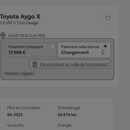
Toyota Aygo X
Sauvegarder le véh
1.0 VVT-i 72ch Design
SAINT PAIR SUR MER
Paiement comptant
Paiement comptant
Paiement sélectionné
12 988 €
Chargement
Personnaliser le mode de financement
Mentions légales
Mise en circulation
Kilométrage
06-2022
64 874 km
Garantie
Energie