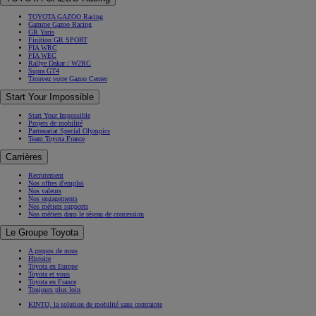
TOYOTA GAZOO Racing
Gamme Gazoo Racing
GR Yaris
Finition GR SPORT
FIA WRC
FIA WEC
Rallye Dakar / W2RC
Supra GT4
Trouvez votre Gazoo Center
Start Your Impossible
Start Your Impossible
Projets de mobilité
Partenariat Special Olympics
Team Toyota France
Carrières
Recrutement
Nos offres d'emploi
Nos valeurs
Nos engagements
Nos métiers supports
Nos métiers dans le réseau de concession
Le Groupe Toyota
A propos de nous
Histoire
Toyota en Europe
Toyota et vous
Toyota en France
Toujours plus loin
KINTO, la solution de mobilité sans contrainte