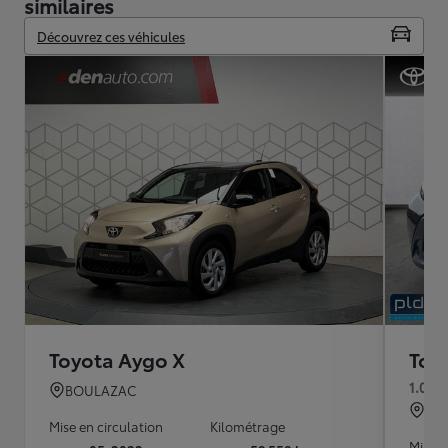
similaires
Découvrez ces véhicules
Toyota Aygo X
Toy
1.0 V
BOULAZAC
SA
Mise en circulation
Kilométrage
Mise e