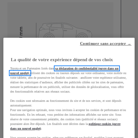
mm
1 510
Hauteur
Continuer sans accepter →
Longueur
3 700
mm
La qualité de votre expérience dépend de vos choix
Toyota et ses Partenaires listés dans
sa déclaration de confidentialité (ouvre dans un
nouvel onglet)
utilisent des cookies ou traceurs déposés sur votre ordinateur, votre mobile ou
votre tablette, afin de poursuivre les finalités suivantes : améliorer votre expérience utilisateur,
réaliser des statistiques d’audience, afficher des publicités ciblées sur les sites de partenaires,
mesurer la performance de ces publicités, utiliser des données de géolocalisation, vous offrir
des fonctionnalités relatives aux réseaux sociaux.
Largeur
1 740
mm
Des cookies sont nécessaires au fonctionnement du site et de nos services, et sont déposés
automatiquement.
Pour une navigation optimale, nous vous invitons à accepter les cookies de performance et/ou
fonctionnels. En les refusant, vous perdriez des informations affichées sur notre site. Sous
réserve de votre consentement préalable, des cookies tiers (publicité et réseaux sociaux)
pourraient alors être déposés. Les finalités sont décrites dans la
politique cookies (ouvre
dans un nouvel onglet)
.
Consommation mixte
Vous pouvez accepter les cookies, gérer vos préférences par finalité, modifier à tout moment