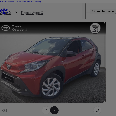
Passer au contenu suivant
(Press Enter)
DEALER NAME
Vous êtes ici
:
Ouvrir le menu
Trouvez un partenaire Toyota
Aygo X
Toyota Aygo X
1/24