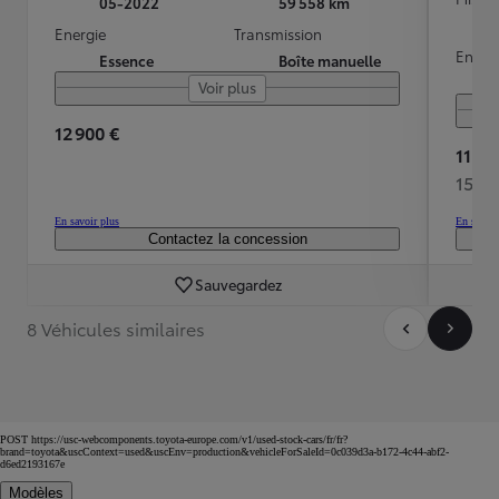
05-2022
59 558 km
Energie
Transmission
Energ
Essence
Boîte manuelle
Voir plus
12 900 €
11 99
154 
En savoir plus
En savoir
Contactez la concession
Sauvegardez
8 Véhicules similaires
POST https://usc-webcomponents.toyota-europe.com/v1/used-stock-cars/fr/fr?
brand=toyota&uscContext=used&uscEnv=production&vehicleForSaleId=0c039d3a-b172-4c44-abf2-
d6ed2193167e
Modèles