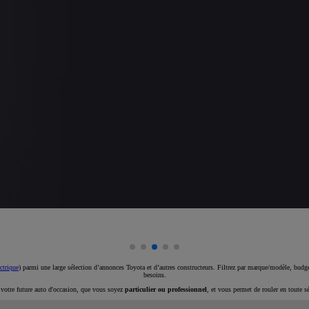
ctrique
) parmi une large sélection d’annonces Toyota et d’autres constructeurs. Filtrez par marque/modèle, budget
besoins.
e votre future auto d'occasion, que vous soyez
particulier ou professionnel
, et vous permet de rouler en toute s