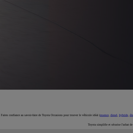
À partir de 19 700 €
Nouvelle Yaris Cross
HYBRIDE
Disponible prochainement
Faites confiance au savoir-faire de Toyota Occasions pour trouver le véhicule idéal (
essence
,
diesel
,
hybride
,
éle
Toyota simplifie et sécurise l'achat d