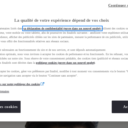
z-vous ?
Quel est votre budget ?
Dans quelle vi
Continuer 
Prix / Loyer
Ville / 
La qualité de votre expérience dépend de vos choix
rtenaires listés dans
sa déclaration de confidentialité (ouvre dans un nouvel onglet)
utilisent des cookies o
teur, votre mobile ou votre tablette, afin de poursuivre les finalités suivantes : améliorer votre expérience utilisat
udience, afficher des publicités ciblées sur les sites de partenaires, mesurer la performance de ces publicités, util
 vous offrir des fonctionnalités relatives aux réseaux sociaux.
t nécessaires au fonctionnement du site et de nos services, et sont déposés automatiquement.
tion optimale, nous vous invitons à accepter les cookies de performance et/ou fonctionnels. En les refusant, vou
BhAqEiwAkHYmSkgJOZZE_68xlBxFEDrHbe8EW2dfvFJD1WAj2eZHGFoR6rPEiJ4fpxoCNqYQAvD_BwE&gbrai
ichées sur notre site. Sous réserve de votre consentement préalable, des cookies tiers (publicité et réseaux sociau
s finalités sont décrites dans la
politique cookies (ouvre dans un nouvel onglet)
.
epter les cookies, gérer vos préférences par finalité, modifier à tout moment vos consentements via le bouton "
re navigation sans accepter via le bouton "Continuer sans accepter".
s sur notre politique des cookies
rtenaires
es cookies
Ac