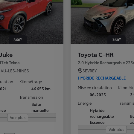
 Juke
Toyota C-HR
117ch Tekna
2.0 Hybride Rechargeable 225
AU-LES-MINES
SEVREY
HYBRIDE RECHARGEABLE
culation
Kilométrage
Mise en circulation
Kilomét
021
46 655 km
06-2025
3
Transmission
Energie
Transmis
Boîte
nce
manuelle
Hybride
rechargeable
Bo
Voir plus
Essence
a
Voir plus