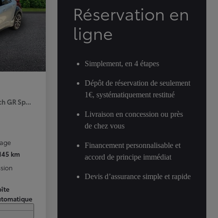
Réservation en
ligne
Simplement, en 4 étapes
Dépôt de réservation de seulement
1€, systématiquement restitué
ch GR Sport Premiere MY25
Livraison en concession ou près
de chez vous
rage
Financement personnalisable et
 145 km
accord de principe immédiat
sion
Devis d’assurance simple et rapide
îte
utomatique