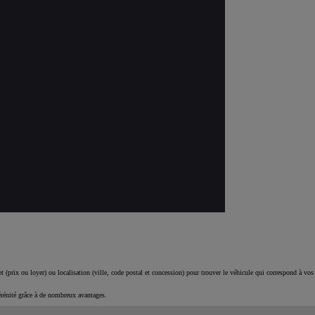
 (prix ou loyer) ou localisation (ville, code postal et concession) pour trouver le véhicule qui correspond à vos
érénité grâce à de nombreux avantages.