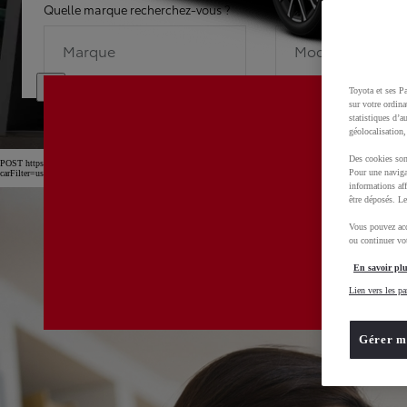
Quelle marque recherchez-vous ?
Quel modèle recherche
Marque
Modèle
Toyota et ses Pa
sur votre ordina
statistiques d’a
géolocalisation,
Des cookies son
POST https://usc-webcomponents.toyota-europe.com/v1/car-filter-header/fr/fr?
Pour une naviga
carFilter=used&brand=toyota&uscEnv=production&useGlobalStore=true&gclid=CjwKCAjw4dDT
informations aff
être déposés. Le
Vous pouvez acc
ou continuer vot
En savoir plu
Lien vers les pa
Gérer m