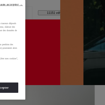
lle ?
sans accepter →
Code Postal / Concession
11151 véhicules disponibles
u traceurs déposés
eur, réaliser des
iser des données de
s perdriez des
d=0AAAAADMU_rNHF5hpFDrrQBD2ybUHe3Zv7
x) pourraient alors
Gérer mes cookies",
cepter