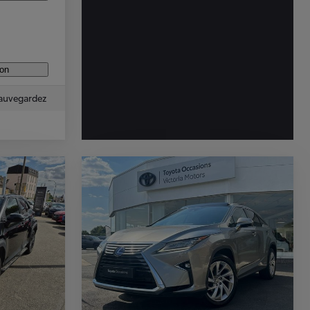
ion
auvegardez