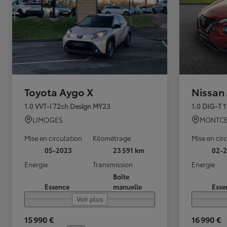
Toyota Aygo X
Nissan
1.0 VVT-i 72ch Design MY23
1.0 DIG-T 
LIMOGES
MONTCE
Mise en circulation
Kilométrage
Mise en cir
05-2023
23 591 km
02-2
Energie
Transmission
Energie
Boîte
Essence
manuelle
Esse
Voir plus
15 990 €
16 990 €