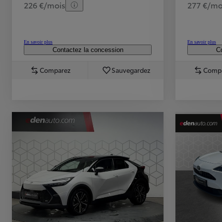
226 €/mois
277 €/mo
En savoir plus
En savoir plus
Contactez la concession
Co
Comparez
Sauvegardez
Comp
TOYOTA C-HR
HYBRIDE OU HYBRIDE RECHARGEABLE
Disponible rapidement