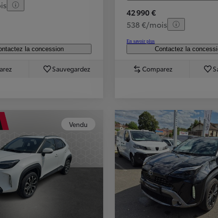
is
42 990 €
538 €/mois
En savoir plus
ntactez la concession
Contactez la concess
arez
Sauvegardez
Comparez
S
Vendu