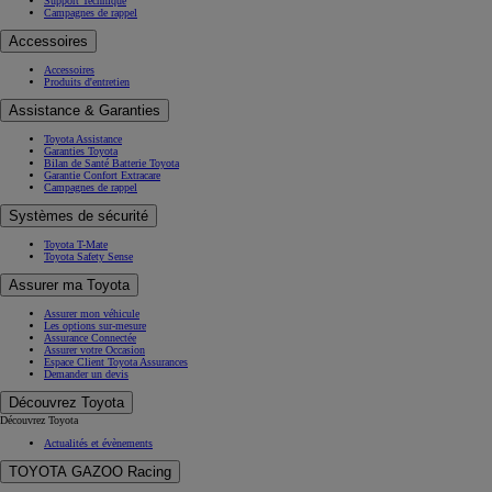
Support Technique
Campagnes de rappel
Accessoires
Accessoires
Produits d'entretien
Assistance & Garanties
Toyota Assistance
Garanties Toyota
Bilan de Santé Batterie Toyota
Garantie Confort Extracare
Campagnes de rappel
Systèmes de sécurité
Toyota T-Mate
Toyota Safety Sense
Assurer ma Toyota
Assurer mon véhicule
Les options sur-mesure
Assurance Connectée
Assurer votre Occasion
Espace Client Toyota Assurances
Demander un devis
Découvrez Toyota
Découvrez Toyota
Actualités et évènements
TOYOTA GAZOO Racing