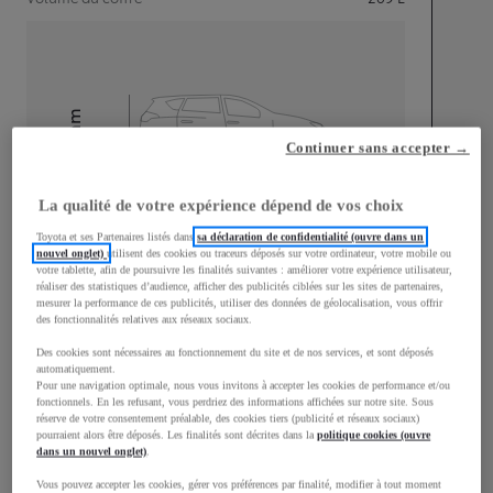
mm
Continuer sans accepter →
1 510
Hauteur
La qualité de votre expérience dépend de vos choix
Longueur
3 700
mm
Toyota et ses Partenaires listés dans
sa déclaration de confidentialité (ouvre dans un
nouvel onglet)
utilisent des cookies ou traceurs déposés sur votre ordinateur, votre mobile ou
votre tablette, afin de poursuivre les finalités suivantes : améliorer votre expérience utilisateur,
réaliser des statistiques d’audience, afficher des publicités ciblées sur les sites de partenaires,
mesurer la performance de ces publicités, utiliser des données de géolocalisation, vous offrir
des fonctionnalités relatives aux réseaux sociaux.
Des cookies sont nécessaires au fonctionnement du site et de nos services, et sont déposés
automatiquement.
Largeur
1 740
mm
Pour une navigation optimale, nous vous invitons à accepter les cookies de performance et/ou
fonctionnels. En les refusant, vous perdriez des informations affichées sur notre site. Sous
réserve de votre consentement préalable, des cookies tiers (publicité et réseaux sociaux)
pourraient alors être déposés. Les finalités sont décrites dans la
politique cookies (ouvre
dans un nouvel onglet)
.
Consommation mixte
Vous pouvez accepter les cookies, gérer vos préférences par finalité, modifier à tout moment