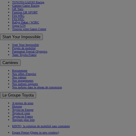
TOYOTA GAZOO Racing
Gamme Gazoo Racing
GR Yaris
Finition GR SPORT
FIA WRC
FIA WEC
Rallye Dakar / W2RC
Supra GT4
Trouvez votre Gazoo Center
Start Your Impossible
Start Your Impossible
Projets de mobilité
Partenariat Special Olympics
Team Toyota France
Carrières
Recrutement
Nos offres d'emploi
Nos valeurs
Nos engagements
Nos métiers supports
Nos métiers dans le réseau de concession
Le Groupe Toyota
A propos de nous
Histoire
Toyota en Europe
Toyota et vous
Toyota en France
Toujours plus loin
KINTO, la solution de mobilité sans contrainte
Espace Presse
(Opens in new window)