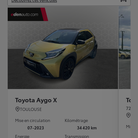
Découvrez ces véhicules
Toyota Aygo X
Toy
72ch 
TOULOUSE
GI
Mise en circulation
Kilométrage
Mise e
07-2023
34 420 km
Energie
Transmission