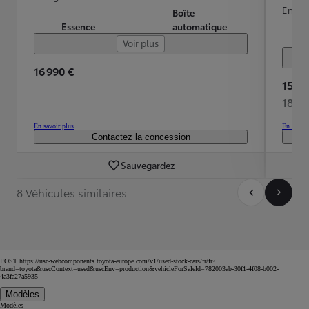
Energ
Boîte
Essence
automatique
Voir plus
16 990 €
15 50
186 
En savoir plus
En savoir
Contactez la concession
Sauvegardez
8 Véhicules similaires
POST https://usc-webcomponents.toyota-europe.com/v1/used-stock-cars/fr/fr?
brand=toyota&uscContext=used&uscEnv=production&vehicleForSaleId=782003ab-30f1-4f08-b002-
4a3fa27a5935
Modèles
Modèles