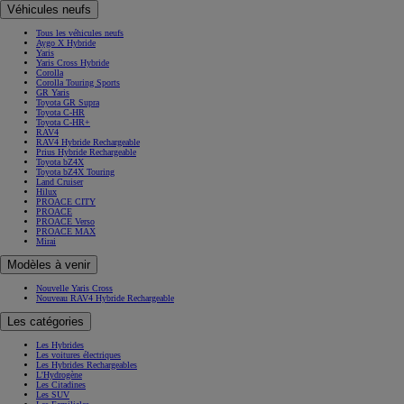
Véhicules neufs
Tous les véhicules neufs
Aygo X Hybride
Yaris
Yaris Cross Hybride
Corolla
Corolla Touring Sports
GR Yaris
Toyota GR Supra
Toyota C-HR
Toyota C-HR+
RAV4
RAV4 Hybride Rechargeable
Prius Hybride Rechargeable
Toyota bZ4X
Toyota bZ4X Touring
Land Cruiser
Hilux
PROACE CITY
PROACE
PROACE Verso
PROACE MAX
Mirai
Modèles à venir
Nouvelle Yaris Cross
Nouveau RAV4 Hybride Rechargeable
Les catégories
Les Hybrides
Les voitures électriques
Les Hybrides Rechargeables
L'Hydrogène
Les Citadines
Les SUV