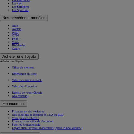
Les Familiales
Les 4x4
Les Utilitaires
Les Sportives
Nos précédents modèles
Auris
Avensis
Aygo
GT86
Prius +
Verso
Highlander
Camry
Acheter une Toyota
Acheter une Toyota
Offres du moment
Réservation en ligne
Véhicules neufs en stock
Véhicules d'occasion
Reprise de votre véhicule
Nos conseils
Financement
Financement des véhicules
Nos solutions de location en LOA ou LLD
Vous préférez acheter ?
Financez votre véhicule d'occasion
Pour les Professionnels
Espace client Toyota Financement
(Opens in new window)