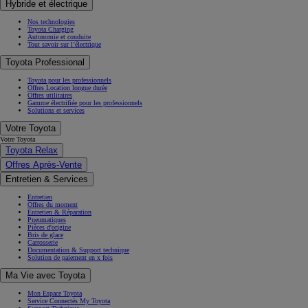
Hybride et électrique
Nos technologies
Toyota Charging
Autonomie et conduite
Tout savoir sur l’électrique
Toyota Professional
Toyota pour les professionnels
Offres Location longue durée
Offres utilitaires
Gamme électrifiée pour les professionnels
Solutions et services
Votre Toyota
Votre Toyota
Toyota Relax
Offres Après-Vente
Entretien & Services
Entretien
Offres du moment
Entretien & Réparation
Pneumatiques
Pièces d'origine
Bris de glace
Carrosserie
Documentation & Support technique
Solution de paiement en x fois
Ma Vie avec Toyota
Mon Espace Toyota
Service Connectés My Toyota