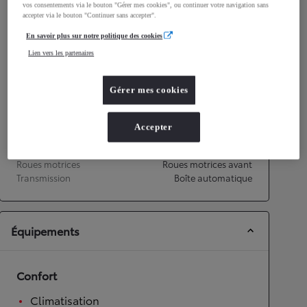
vos consentements via le bouton "Gérer mes cookies", ou continuer votre navigation sans
accepter via le bouton "Continuer sans accepter".
Émissions CO2
112
g/km
En savoir plus sur notre politique des cookies
Lien vers les partenaires
Performances
Vitesse maximale
151
km/h
Gérer mes cookies
Accélération 0-100km/h
14,8
secondes
Accepter
Transmission
Roues motrices
Roues motrices avant
Transmission
Boîte automatique
Équipements
Confort
Climatisation