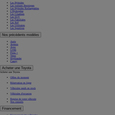
Les Hybrides
Les voitures électriques
Les Hybrides Rechargeables
L'Hydrogène
Les Citadines
Les SUV
Les Familiales
Les 4x4
Les Utilitaires
Les Sportives
Nos précédents modèles
Auris
Avensis
Aygo
GT86
Prius +
Verso
Highlander
Camry
Acheter une Toyota
Acheter une Toyota
Offres du moment
Réservation en ligne
Véhicules neufs en stock
Véhicules d'occasion
Reprise de votre véhicule
Nos conseils
Financement