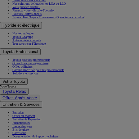
Financement des véhicules
Nos solutions de location en LOA ou LLD
Vous préférez acheter ?
Financez votre véhicule d'occasion
Pour les Professionnels
Espace client Toyota Financement
(Opens in new window)
Hybride et électrique
Nos technologies
Toyota Charging
Autonomie et conduite
Tout savoir sur l’électrique
Toyota Professional
Toyota pour les professionnels
Offres Location longue durée
Offres utilitaires
Gamme électrifiée pour les professionnels
Solutions et services
Votre Toyota
Votre Toyota
Toyota Relax
Offres Après-Vente
Entretien & Services
Entretien
Offres du moment
Entretien & Réparation
Pneumatiques
Pièces d'origine
Bris de glace
Carrosserie
Documentation & Support technique