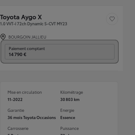
Toyota Aygo X
Sauvegarder le véh
1.0 VVT-i 72ch Dynamic S-CVT MY23
BOURGOIN JALLIEU
Prix mensuel
Paiement comptant
14 790 €
Mise en circulation
Kilométrage
11-2022
30 803 km
Garantie
Energie
36 mois Toyota Occasions
Essence
Carrosserie
Puissance