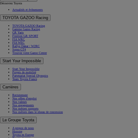
Découvrez Toyota
Actualités et évènements
TOYOTA GAZOO Racing
TOYOTA GAZOO Racing
Gamme Gazoo Racing
GR Yaris
Finition GR SPORT
FIA WRC
FIA WEC
Rallye Dakar / W2RC
Supra GT4
Trouvez votre Gazoo Center
Start Your Impossible
Start Your Impossible
Projets de mobilité
Partenariat Special Olympics
Team Toyota France
Carrières
Recrutement
Nos offres d'emploi
Nos valeurs
Nos engagements
Nos métiers supports
Nos métiers dans le réseau de concession
Le Groupe Toyota
A propos de nous
Histoire
Toyota en Europe