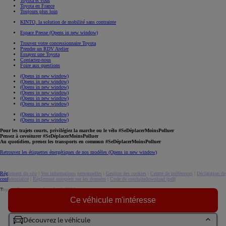
Toyota et vous
Toyota en France
Toujours plus loin
KINTO, la solution de mobilité sans contrainte
Espace Presse
(Opens in new window)
Trouvez votre concessionnaire Toyota
Prendre un RDV Atelier
Essayez une Toyota
Contactez-nous
Foire aux questions
(Opens in new window)
(Opens in new window)
(Opens in new window)
(Opens in new window)
(Opens in new window)
(Opens in new window)
(Opens in new window)
(Opens in new window)
Pour les trajets courts, privilégiez la marche ou le vélo #SeDéplacerMoinsPolluer
Pensez à covoiturer #SeDéplacerMoinsPolluer
Au quotidien, prenez les transports en commun #SeDéplacerMoinsPolluer
Retrouvez les étiquettes énergétiques de nos modèles
(Opens in new window)
Réglement du site
|
Vos informations personnelles
|
Gestion des cookies
|
Centre de préférences
|
Déclaration de
confidentialité
|
Règlement européen sur les données
|
Code de conduite
download (pdf(
Toyota. Tous droits réservés. © 2026
Ce véhicule m'intéresse
Informations légales
Accessibilité : non conforme
Découvrez le véhicule