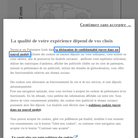
mm
1 510
Hauteur
Continuer sans accepter →
Longueur
3 700
mm
La qualité de votre expérience dépend de vos choix
Toyota et ses Partenaires listés dans
sa déclaration de confidentialité (ouvre dans un
nouvel onglet)
utilisent des cookies ou traceurs déposés sur votre ordinateur, votre mobile ou
votre tablette, afin de poursuivre les finalités suivantes : améliorer votre expérience utilisateur,
réaliser des statistiques d’audience, afficher des publicités ciblées sur les sites de partenaires,
mesurer la performance de ces publicités, utiliser des données de géolocalisation, vous offrir
des fonctionnalités relatives aux réseaux sociaux.
Largeur
1 740
mm
Des cookies sont nécessaires au fonctionnement du site et de nos services, et sont déposés
automatiquement.
Pour une navigation optimale, nous vous invitons à accepter les cookies de performance et/ou
fonctionnels. En les refusant, vous perdriez des informations affichées sur notre site. Sous
réserve de votre consentement préalable, des cookies tiers (publicité et réseaux sociaux)
pourraient alors être déposés. Les finalités sont décrites dans la
politique cookies (ouvre
dans un nouvel onglet)
.
Consommation mixte
Vous pouvez accepter les cookies, gérer vos préférences par finalité, modifier à tout moment
Émissions CO2
112
g/km
vos consentements via le bouton "Gérer mes cookies", ou continuer votre navigation sans
accepter via le bouton "Continuer sans accepter".
En savoir plus sur notre politique des cookies