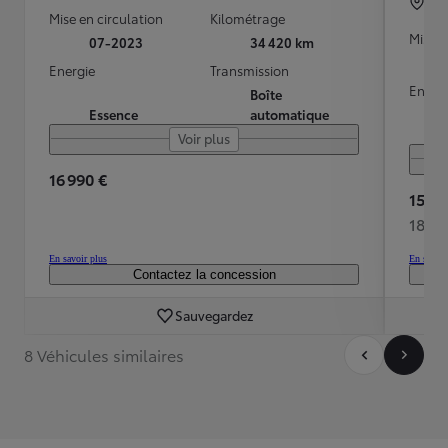
GI
Mise en circulation
Kilométrage
Mise e
07-2023
34 420 km
Energie
Transmission
Energ
Boîte
Essence
automatique
Voir plus
16 990 €
15 50
186 
En savoir plus
En savoir
Contactez la concession
Sauvegardez
8 Véhicules similaires