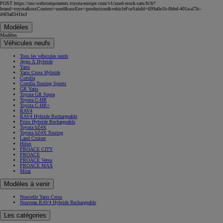
POST https://usc-webcomponents.toyota-europe.com/v1/used-stock-cars/fr/fr?
brand=toyota&uscContext=used&uscEnv=production&vehicleForSaleId=699a0e1b-0bbd-401a-a73c-
d4f3a8341bcf
Modèles
Modèles
Véhicules neufs
Tous les véhicules neufs
Aygo X Hybride
Yaris
Yaris Cross Hybride
Corolla
Corolla Touring Sports
GR Yaris
Toyota GR Supra
Toyota C-HR
Toyota C-HR+
RAV4
RAV4 Hybride Rechargeable
Prius Hybride Rechargeable
Toyota bZ4X
Toyota bZ4X Touring
Land Cruiser
Hilux
PROACE CITY
PROACE
PROACE Verso
PROACE MAX
Mirai
Modèles à venir
Nouvelle Yaris Cross
Nouveau RAV4 Hybride Rechargeable
Les catégories