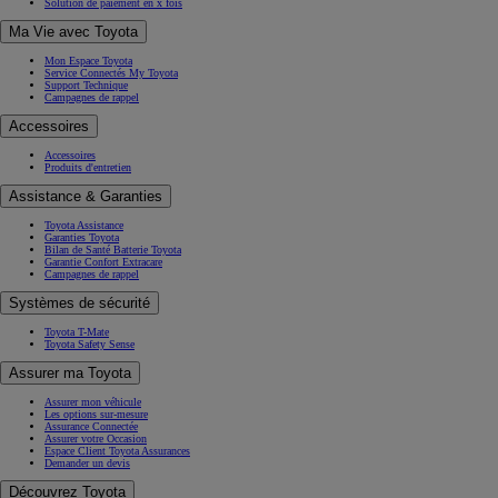
Solution de paiement en x fois
Ma Vie avec Toyota
Mon Espace Toyota
Service Connectés My Toyota
Support Technique
Campagnes de rappel
Accessoires
Accessoires
Produits d'entretien
Assistance & Garanties
Toyota Assistance
Garanties Toyota
Bilan de Santé Batterie Toyota
Garantie Confort Extracare
Campagnes de rappel
Systèmes de sécurité
Toyota T-Mate
Toyota Safety Sense
Assurer ma Toyota
Assurer mon véhicule
Les options sur-mesure
Assurance Connectée
Assurer votre Occasion
Espace Client Toyota Assurances
Demander un devis
Découvrez Toyota