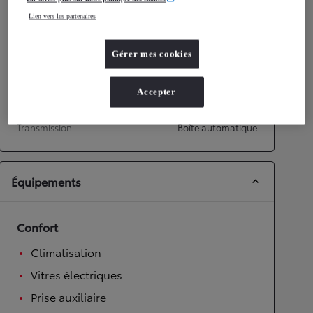
Performances
Lien vers les partenaires
Vitesse maximale
151
km/h
Accélération 0-100km/h
14,8
secondes
Gérer mes cookies
Transmission
Accepter
Roues motrices
Roues motrices avant
Transmission
Boîte automatique
Équipements
Confort
Climatisation
Vitres électriques
Prise auxiliaire