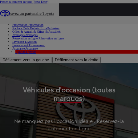
Passer au contenu suivant
(Press Enter)
...
Trouvez un partenaire Toyota
Voiture d'occasion
Présentation
Présentation
Rachats Cash
Rachats ExtraOrdinaires
Offres & Actualités
Offres & Actualités
Avantages
Avantages
Réservation en ligne
Réservation en ligne
Livraison
Livraison
Financement
Financement
Assurance
Assurance
Hybride
Hybride
Défilement vers la gauche
Défilement vers la droite
Véhicules d'occasion (toutes
marques)
Ne manquez pas l'occasion idéale : Réservez-la
facilement en ligne.