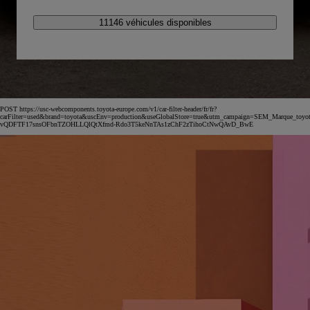
11146 véhicules disponibles
POST https://usc-webcomponents.toyota-europe.com/v1/car-filter-header/fr/fr?
carFilter=used&brand=toyota&uscEnv=production&useGlobalStore=true&utm_campaign=SEM_Marqu
vQDFTF17snsOFbnTZOHLLQlQtXfmd-Rdo3T5keNnTAs1zChF2zTihoCtNwQAvD_BwE