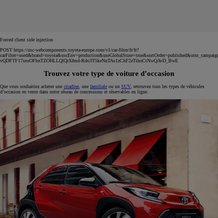
Forced client side injection
POST https://usc-webcomponents.toyota-europe.com/v1/car-filter/fr/fr?
carFilter=used&brand=toyota&uscEnv=production&useGlobalStore=true&sortOrder=published&utm
vQDFTF17snsOFbnTZOHLLQlQtXfmd-Rdo3T5keNnTAs1zChF2zTihoCtNwQAvD_BwE
Trouvez votre type de voiture d’occasion
Que vous souhaitiez acheter une
citadine
, une
familiale
ou un
SUV
, retrouvez tous les types de véhicules
d’occasion en vente dans notre réseau de concessions et réservables en ligne.