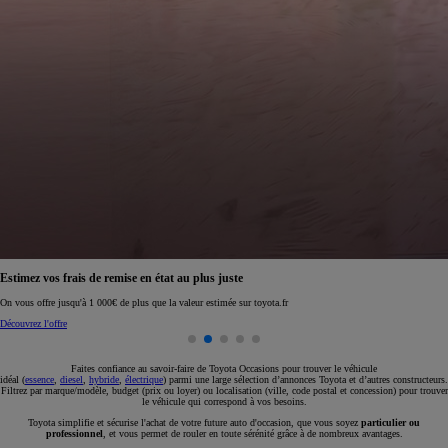
e remise en état au plus juste
Réservez en ligne v
000€ de plus que la valeur estimée sur toyota.fr
Réservez en ligne
Faites confiance au savoir-faire de Toyota Occasions pour trouver le véhicule
idéal (
essence
,
diesel
,
hybride
,
électrique
) parmi une large sélection d’annonces Toyota et d’autres constructeurs.
Filtrez par marque/modèle, budget (prix ou loyer) ou localisation (ville, code postal et concession) pour trouver
le véhicule qui correspond à vos besoins.
Toyota simplifie et sécurise l'achat de votre future auto d'occasion, que vous soyez
particulier ou
professionnel
, et vous permet de rouler en toute sérénité grâce à de nombreux avantages.