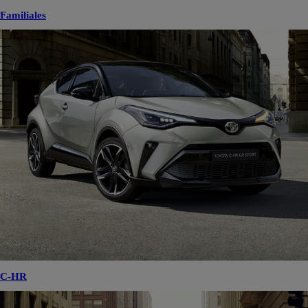
Familiales
C-HR