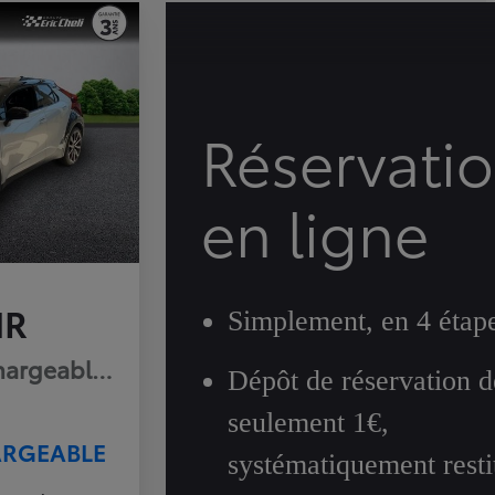
Réservati
en ligne
HR
Simplement, en 4 étap
hargeable 225ch GR Sport Premiere MY25
Dépôt de réservation d
seulement 1€,
ARGEABLE
systématiquement resti