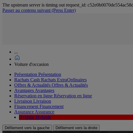
The upstream server is timing out request_id: c52e0b0070de554ac5
Passer au contenu suivant
(Press Enter)
...
Voiture d'occasion
Présentation
Présentation
Rachats Cash
Rachats ExtraOrdinaires
Offres & Actualités
Offres & Actualités
Avantages
Avantages
Réservation en ligne
Réservation en ligne
Livraison
Livraison
Financement
Financement
Assurance
Assurance
Hybride
Hybride
Défilement vers la gauche
Défilement vers la droite