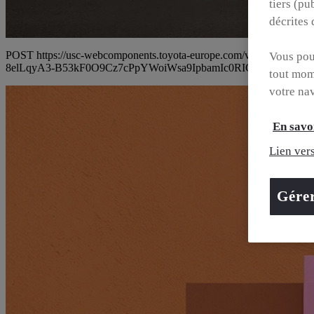
tiers (pu
décrites
POST https://usc-webcomponents.toyota-europe.com/v1/car-filt
Vous pouv
8elLqyA3-B53kF0O9Cz7cPpYWoiWsa9IpbamIc0RICS4-RVR
tout mom
votre na
En savoi
Lien vers
Gére