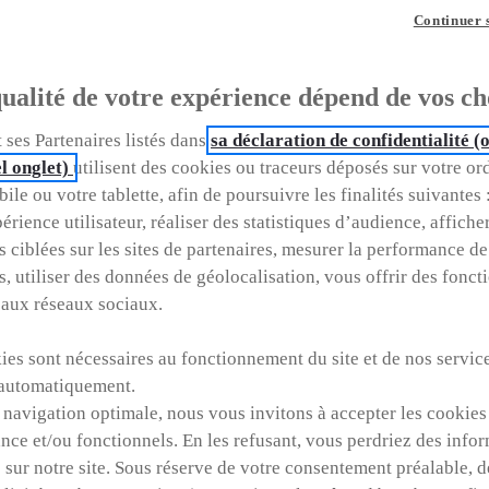
Continuer 
s d'occasion (toutes
ualité de votre expérience dépend de vos ch
 ses Partenaires listés dans
sa déclaration de confidentialité 
l onglet)
utilisent des cookies ou traceurs déposés sur votre or
ile ou votre tablette, afin de poursuivre les finalités suivantes 
l'occasion idéale : Réservez-la faci
érience utilisateur, réaliser des statistiques d’audience, affiche
s ciblées sur les sites de partenaires, mesurer la performance de
s, utiliser des données de géolocalisation, vous offrir des fonct
 aux réseaux sociaux.
Quel est votre
Dans quel
us ?
budget ?
es sont nécessaires au fonctionnement du site et de nos service
Ville
automatiquement.
Prix / Loyer
 navigation optimale, nous vous invitons à accepter les cookies
nce et/ou fonctionnels. En les refusant, vous perdriez des info
 sur notre site. Sous réserve de votre consentement préalable, 