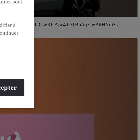
alités sont
useGlobalStore=true&gclid=CjwKCAjw4dDTBhAqEiwAkHYmSs-
difier à
acOdRhs8U
ontinuer
epter