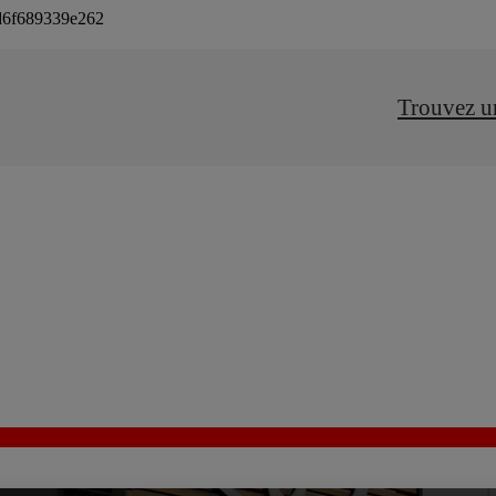
8d6f689339e262
Trouvez u