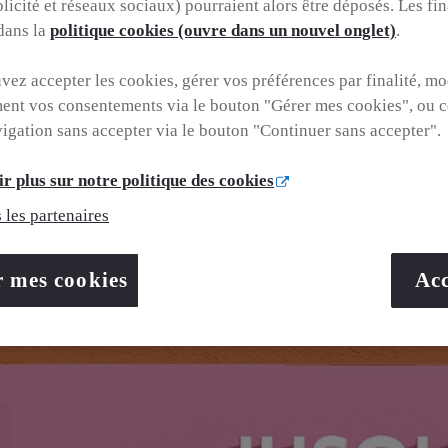
blicité et réseaux sociaux) pourraient alors être déposés. Les fin
 dans la
politique cookies (ouvre dans un nouvel onglet)
.
er-header/fr/fr?carFilter=used&brand=toyota&uscEnv=production&
ez accepter les cookies, gérer vos préférences par finalité, mo
GhxoCZZ8QAvD_BwE&gbraid=0AAAAADMU_rMnwOgyLH56B0N4
ent vos consentements via le bouton "Gérer mes cookies", ou c
vigation sans accepter via le bouton "Continuer sans accepter".
r plus sur notre politique des cookies
 les partenaires
r mes cookies
Acc