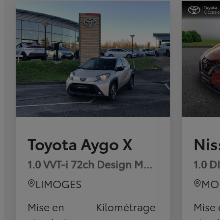
Toyota Aygo X
Nis
1.0 VVT-i 72ch Design MY23
1.0 D
LIMOGES
MO
Mise en
Kilométrage
Mise 