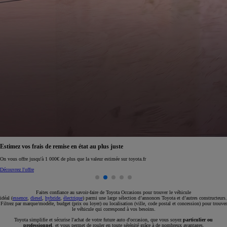
Réservez en ligne votre occasion pour 1€ seulement
Réservez en ligne
Faites confiance au savoir-faire de Toyota Occasions pour trouver le véhicule
idéal (
essence
,
diesel
,
hybride
,
électrique
) parmi une large sélection d’annonces Toyota et d’autres constructeurs.
Filtrez par marque/modèle, budget (prix ou loyer) ou localisation (ville, code postal et concession) pour trouver
le véhicule qui correspond à vos besoins.
Toyota simplifie et sécurise l'achat de votre future auto d'occasion, que vous soyez
particulier ou
professionnel
, et vous permet de rouler en toute sérénité grâce à de nombreux avantages.