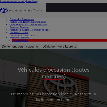
Passer au contenu suivant
(Press Enter)
...
Trouvez un partenaire Toyota
Voiture d'occasion
Présentation
Présentation
Rachats Cash
Rachats ExtraOrdinaires
Offres & Actualités
Offres & Actualités
Avantages
Avantages
Réservation en ligne
Réservation en ligne
Livraison
Livraison
Financement
Financement
Assurance
Assurance
Hybride
Hybride
Défilement vers la gauche
Défilement vers la droite
Véhicules d'occasion (toutes
marques)
Ne manquez pas l'occasion idéale : Réservez-la
facilement en ligne.