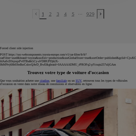
...
1
2
3
4
5
929
Previous page
Next page
Forced client side injection
POST https://usc-webcomponents.toyota-europe.com/v1/car-filter/fr/fr?
carFilter=used&brand=toyota&uscEnv=production&useGlobalStore=true&sortOrder=published&gclid=C
ldAaScD3sjoqxPv0TBafkGCy-aVDI8UPDjklX-
0hMNvj6Hr03teIhoCskwQAvD_BwE&gbraid=0AAAAADMU_rPROFq2-pYcxqtz257uljGAm
Trouvez votre type de voiture d’occasion
Que vous souhaitiez acheter une
citadine
, une
familiale
ou un
SUV
, retrouvez tous les types de véhicules
d’occasion en vente dans notre réseau de concessions et réservables en ligne.