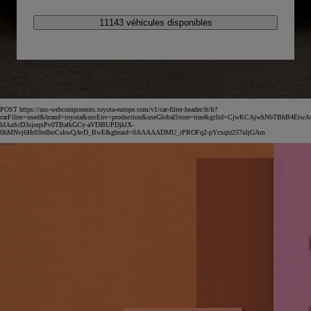
11143 véhicules disponibles
POST https://usc-webcomponents.toyota-europe.com/v1/car-filter-header/fr/fr?
carFilter=used&brand=toyota&uscEnv=production&useGlobalStore=true&gclid=CjwKCAjwhNbTBhB4EiwA
ldAaScD3sjoqxPv0TBafkGCy-aVDI8UPDjklX-
0hMNvj6Hr03teIhoCskwQAvD_BwE&gbraid=0AAAAADMU_rPROFq2-pYcxqtz257uljGAm