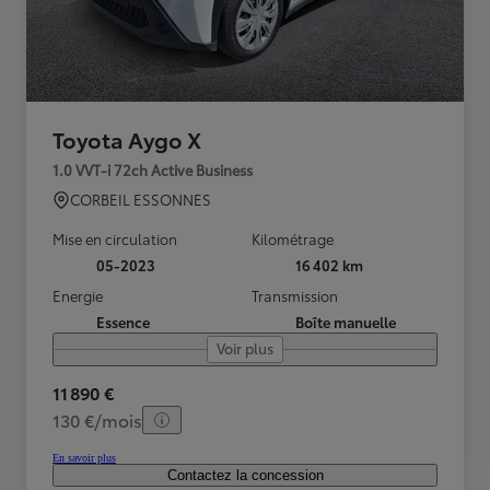
Toyota Aygo X
1.0 VVT-i 72ch Active Business
CORBEIL ESSONNES
Mise en circulation
Kilométrage
05-2023
16 402 km
Energie
Transmission
Essence
Boîte manuelle
Voir plus
11 890 €
130 €/mois
En savoir plus
Contactez la concession