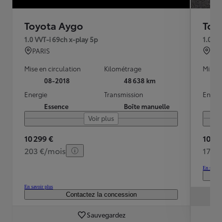
Toyota Aygo
Toy
1.0 VVT-i 69ch x-play 5p
1.0 VV
PARIS
ER
Mise en circulation
Kilométrage
Mise e
08-2018
48 638 km
Energie
Transmission
Energ
Essence
Boîte manuelle
Voir plus
10 299 €
10 49
203 €/mois
171 
En savoir
En savoir plus
Contactez la concession
Sauvegardez