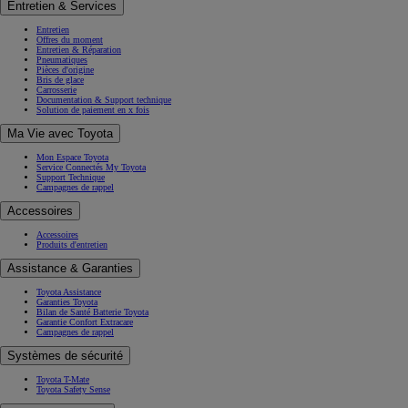
Entretien & Services
Entretien
Offres du moment
Entretien & Réparation
Pneumatiques
Pièces d'origine
Bris de glace
Carrosserie
Documentation & Support technique
Solution de paiement en x fois
Ma Vie avec Toyota
Mon Espace Toyota
Service Connectés My Toyota
Support Technique
Campagnes de rappel
Accessoires
Accessoires
Produits d'entretien
Assistance & Garanties
Toyota Assistance
Garanties Toyota
Bilan de Santé Batterie Toyota
Garantie Confort Extracare
Campagnes de rappel
Systèmes de sécurité
Toyota T-Mate
Toyota Safety Sense