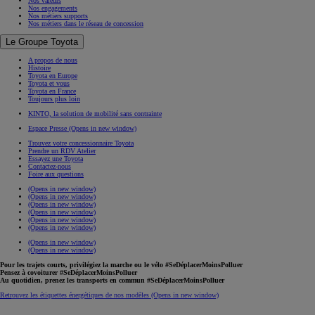
Nos valeurs
Nos engagements
Nos métiers supports
Nos métiers dans le réseau de concession
Le Groupe Toyota
A propos de nous
Histoire
Toyota en Europe
Toyota et vous
Toyota en France
Toujours plus loin
KINTO, la solution de mobilité sans contrainte
Espace Presse
(Opens in new window)
Trouvez votre concessionnaire Toyota
Prendre un RDV Atelier
Essayez une Toyota
Contactez-nous
Foire aux questions
(Opens in new window)
(Opens in new window)
(Opens in new window)
(Opens in new window)
(Opens in new window)
(Opens in new window)
(Opens in new window)
(Opens in new window)
Pour les trajets courts, privilégiez la marche ou le vélo #SeDéplacerMoinsPolluer
Pensez à covoiturer #SeDéplacerMoinsPolluer
Au quotidien, prenez les transports en commun #SeDéplacerMoinsPolluer
Retrouvez les étiquettes énergétiques de nos modèles
(Opens in new window)