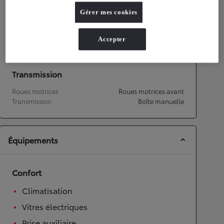
Gérer mes cookies
Performances
Vitesse maximale
160
km/h
Accepter
Accélération 0-100km/h
14,3
secondes
Transmission
Roues motrices
Roues motrices avant
Transmission
Boîte manuelle
Équipements
Confort
Climatisation
Vitres électriques
Prise auxiliaire