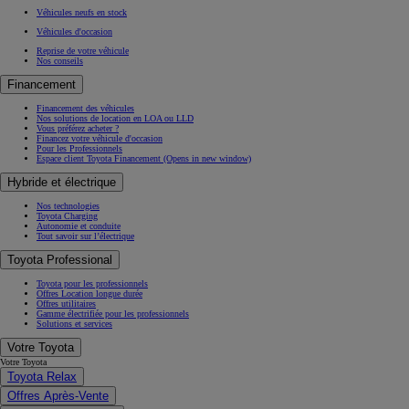
Véhicules neufs en stock
Véhicules d'occasion
Reprise de votre véhicule
Nos conseils
Financement
Financement des véhicules
Nos solutions de location en LOA ou LLD
Vous préférez acheter ?
Financez votre véhicule d'occasion
Pour les Professionnels
Espace client Toyota Financement
(Opens in new window)
Hybride et électrique
Nos technologies
Toyota Charging
Autonomie et conduite
Tout savoir sur l’électrique
Toyota Professional
Toyota pour les professionnels
Offres Location longue durée
Offres utilitaires
Gamme électrifiée pour les professionnels
Solutions et services
Votre Toyota
Votre Toyota
Toyota Relax
Offres Après-Vente