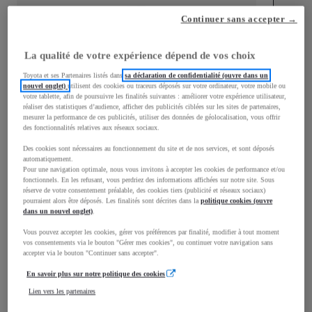
Continuer sans accepter →
mm
1 460
Hauteur
La qualité de votre expérience dépend de vos choix
Toyota et ses Partenaires listés dans
sa déclaration de confidentialité (ouvre dans un
Longueur
3 455
mm
nouvel onglet)
utilisent des cookies ou traceurs déposés sur votre ordinateur, votre mobile ou
votre tablette, afin de poursuivre les finalités suivantes : améliorer votre expérience utilisateur,
réaliser des statistiques d’audience, afficher des publicités ciblées sur les sites de partenaires,
mesurer la performance de ces publicités, utiliser des données de géolocalisation, vous offrir
des fonctionnalités relatives aux réseaux sociaux.
Des cookies sont nécessaires au fonctionnement du site et de nos services, et sont déposés
automatiquement.
Pour une navigation optimale, nous vous invitons à accepter les cookies de performance et/ou
fonctionnels. En les refusant, vous perdriez des informations affichées sur notre site. Sous
Largeur
1 615
mm
réserve de votre consentement préalable, des cookies tiers (publicité et réseaux sociaux)
pourraient alors être déposés. Les finalités sont décrites dans la
politique cookies (ouvre
dans un nouvel onglet)
.
Vous pouvez accepter les cookies, gérer vos préférences par finalité, modifier à tout moment
vos consentements via le bouton "Gérer mes cookies", ou continuer votre navigation sans
Consommation mixte
accepter via le bouton "Continuer sans accepter".
En savoir plus sur notre politique des cookies
Consommation mixte
4,1
L/100 km
Émissions CO2
95
g/km
Lien vers les partenaires