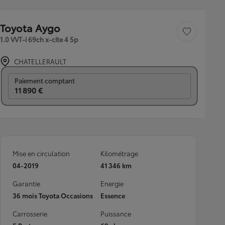
Toyota Aygo
Sauvegarder le véh
1.0 VVT-i 69ch x-cite 4 5p
CHATELLERAULT
Prix mensuel
Paiement comptant
11 890 €
Mise en circulation
Kilométrage
04-2019
41 346 km
Garantie
Energie
36 mois Toyota Occasions
Essence
Carrosserie
Puissance