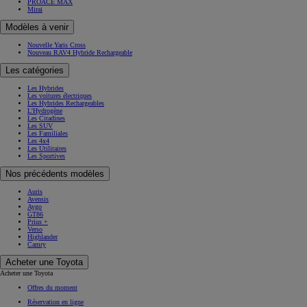
PROACE MAX
Mirai
Modèles à venir
Nouvelle Yaris Cross
Nouveau RAV4 Hybride Rechargeable
Les catégories
Les Hybrides
Les voitures électriques
Les Hybrides Rechargeables
L'Hydrogène
Les Citadines
Les SUV
Les Familiales
Les 4x4
Les Utilitaires
Les Sportives
Nos précédents modèles
Auris
Avensis
Aygo
GT86
Prius +
Verso
Highlander
Camry
Acheter une Toyota
Acheter une Toyota
Offres du moment
Réservation en ligne