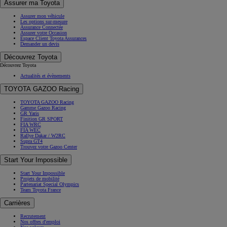
Assurer ma Toyota
Assurer mon véhicule
Les options sur-mesure
Assurance Connectée
Assurer votre Occasion
Espace Client Toyota Assurances
Demander un devis
Découvrez Toyota
Découvrez Toyota
Actualités et évènements
TOYOTA GAZOO Racing
TOYOTA GAZOO Racing
Gamme Gazoo Racing
GR Yaris
Finition GR SPORT
FIA WRC
FIA WEC
Rallye Dakar / W2RC
Supra GT4
Trouvez votre Gazoo Center
Start Your Impossible
Start Your Impossible
Projets de mobilité
Partenariat Special Olympics
Team Toyota France
Carrières
Recrutement
Nos offres d'emploi