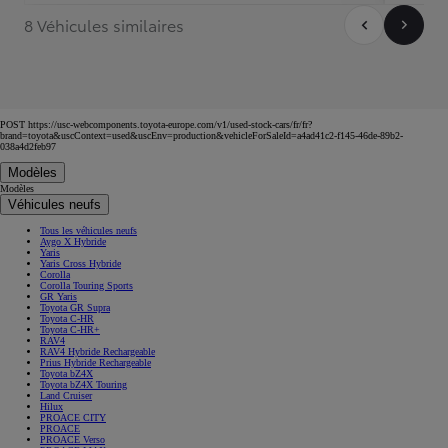
8 Véhicules similaires
POST https://usc-webcomponents.toyota-europe.com/v1/used-stock-cars/fr/fr?
brand=toyota&uscContext=used&uscEnv=production&vehicleForSaleId=a4ad41c2-f145-46de-89b2-
038a4d2feb97
Modèles
Modèles
Véhicules neufs
Tous les véhicules neufs
Aygo X Hybride
Yaris
Yaris Cross Hybride
Corolla
Corolla Touring Sports
GR Yaris
Toyota GR Supra
Toyota C-HR
Toyota C-HR+
RAV4
RAV4 Hybride Rechargeable
Prius Hybride Rechargeable
Toyota bZ4X
Toyota bZ4X Touring
Land Cruiser
Hilux
PROACE CITY
PROACE
PROACE Verso