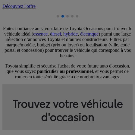
D
Faites confiance au savoir-faire de Toyota Occasions pour trouver le
véhicule idéal (
essence
,
diesel
,
hybride
,
électrique
) parmi une large
sélection d’annonces Toyota et d’autres constructeurs. Filtrez par
marque/modèle, budget (prix ou loyer) ou localisation (ville, code
postal et concession) pour trouver le véhicule qui correspond à vos
besoins.
Toyota simplifie et sécurise l'achat de votre future auto d'occasion,
que vous soyez
particulier ou professionnel
, et vous permet de
rouler en toute sérénité grâce à de nombreux avantages.
Trouvez votre véhicule
d'occasion