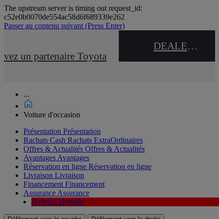
The upstream server is timing out request_id:
c52e0b0070de554ac58d6f689339e262
Passer au contenu suivant
(Press Enter)
DEALER NAME
uvez un partenaire Toyota
...
Voiture d'occasion
Présentation
Présentation
Rachats Cash
Rachats ExtraOrdinaires
Offres & Actualités
Offres & Actualités
Avantages
Avantages
Réservation en ligne
Réservation en ligne
Livraison
Livraison
Financement
Financement
Assurance
Assurance
Hybride
Hybride