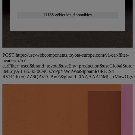
11188 véhicules disponibles
POST https://usc-webcomponents.toyota-europe.com/v1/car-filter-
header/fr/fr?
carFilter=used&brand=toyota&uscEnv=production&useGlobalS
8elLqyA3-B53kF0O9Cz7cPpYWoiWsa9IpbamIc0RICS4-
RVRGhxoCZZ8QAvD_BwE&gbraid=0AAAAADMU_rMnwOgyL