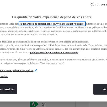
Continuer 
La qualité de votre expérience dépend de vos choix
rtenaires listés dans
sa déclaration de confidentialité (ouvre dans un nouvel onglet)
utilisent des cookies o
teur, votre mobile ou votre tablette, afin de poursuivre les finalités suivantes : améliorer votre expérience utilisat
udience, afficher des publicités ciblées sur les sites de partenaires, mesurer la performance de ces publicités, util
 vous offrir des fonctionnalités relatives aux réseaux sociaux.
t nécessaires au fonctionnement du site et de nos services, et sont déposés automatiquement.
tion optimale, nous vous invitons à accepter les cookies de performance et/ou fonctionnels. En les refusant, vou
ichées sur notre site. Sous réserve de votre consentement préalable, des cookies tiers (publicité et réseaux sociau
s finalités sont décrites dans la
politique cookies (ouvre dans un nouvel onglet)
.
epter les cookies, gérer vos préférences par finalité, modifier à tout moment vos consentements via le bouton "
Services
Concession
re navigation sans accepter via le bouton "Continuer sans accepter".
s sur notre politique des cookies
rtenaires
Energie
oyota Occasions
Essence
es cookies
Ac
Étiquette énergétique