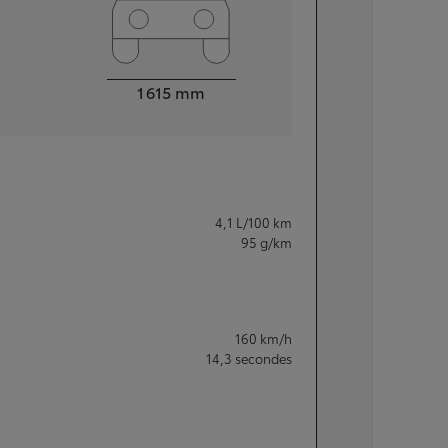
Largeur
1 615
mm
4,1
L/100 km
95
g/km
160
km/h
14,3
secondes