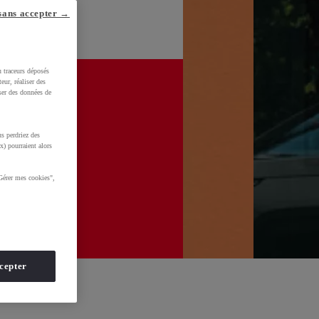
sans accepter →
u traceurs déposés
eur, réaliser des
iser des données de
s perdriez des
x) pourraient alors
Gérer mes cookies",
cepter