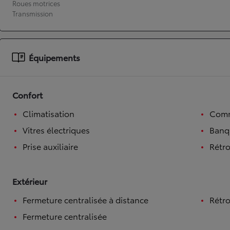
Roues motrices
Transmission
À partir de 19 700 €
Nouvelle Yaris Cross
HYBRIDE
Disponible prochainement
Équipements
Confort
Climatisation
Comm
Vitres électriques
Banqu
Prise auxiliaire
Rétro
Extérieur
Fermeture centralisée à distance
Rétro
Fermeture centralisée