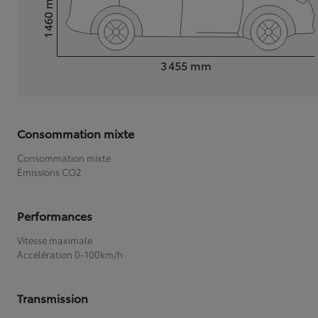
1 460
Hauteur
Longueur
3 455
mm
Consommation mixte
Consommation mixte
Émissions CO2
Performances
Vitesse maximale
Accélération 0-100km/h
Transmission