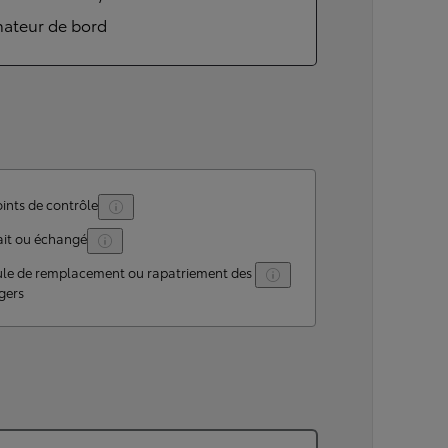
nateur de bord
ints de contrôle
ait ou échangé
ule de remplacement ou rapatriement des
gers