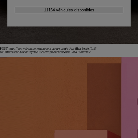
11164 véhicules disponibles
POST https://usc-webcomponents.toyota-europe.com/v1/car-filter-header/fr/fr?
carFilter=used&brand=toyota&uscEnv=production&useGlobalStore=true