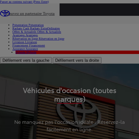
Passer au contenu suivant
(Press Enter)
...
Trouvez un partenaire Toyota
Voiture d'occasion
Présentation
Présentation
Rachats Cash
Rachats ExtraOrdinaires
Offres & Actualités
Offres & Actualités
Avantages
Avantages
Réservation en ligne
Réservation en ligne
Livraison
Livraison
Financement
Financement
Assurance
Assurance
Hybride
Hybride
Défilement vers la gauche
Défilement vers la droite
Véhicules d'occasion (toutes
marques)
Ne manquez pas l'occasion idéale : Réservez-la
facilement en ligne.