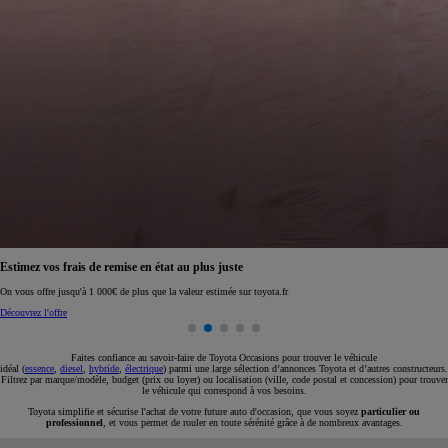
Réservez en ligne votre occasion pour 1€ seulement
Réservez en ligne
Faites confiance au savoir-faire de Toyota Occasions pour trouver le véhicule
idéal (
essence
,
diesel
,
hybride
,
électrique
) parmi une large sélection d’annonces Toyota et d’autres constructeurs.
Filtrez par marque/modèle, budget (prix ou loyer) ou localisation (ville, code postal et concession) pour trouver
le véhicule qui correspond à vos besoins.
Toyota simplifie et sécurise l'achat de votre future auto d'occasion, que vous soyez
particulier ou
professionnel
, et vous permet de rouler en toute sérénité grâce à de nombreux avantages.