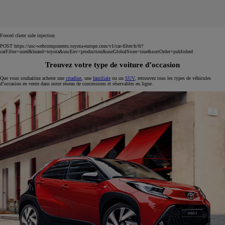
Forced client side injection
POST https://usc-webcomponents.toyota-europe.com/v1/car-filter/fr/fr?
carFilter=used&brand=toyota&uscEnv=production&useGlobalStore=true&sortOrder=published
Trouvez votre type de voiture d’occasion
Que vous souhaitiez acheter une
citadine
, une
familiale
ou un
SUV
, retrouvez tous les types de véhicules
d’occasion en vente dans notre réseau de concessions et réservables en ligne.