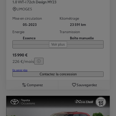
1.0 VVT-i 72ch Design MY23
LIMOGES
Mise en circulation
Kilométrage
05-2023
23 591 km
Energie
Transmission
Essence
Boîte manuelle
Voir plus
15 990 €
226 €/mois
En savoir plus
Contactez la concession
Comparez
Sauvegardez