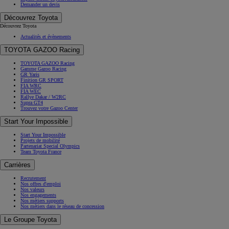
Demander un devis
Découvrez Toyota
Découvrez Toyota
Actualités et évènements
TOYOTA GAZOO Racing
TOYOTA GAZOO Racing
Gamme Gazoo Racing
GR Yaris
Finition GR SPORT
FIA WRC
FIA WEC
Rallye Dakar / W2RC
Supra GT4
Trouvez votre Gazoo Center
Start Your Impossible
Start Your Impossible
Projets de mobilité
Partenariat Special Olympics
Team Toyota France
Carrières
Recrutement
Nos offres d'emploi
Nos valeurs
Nos engagements
Nos métiers supports
Nos métiers dans le réseau de concession
Le Groupe Toyota