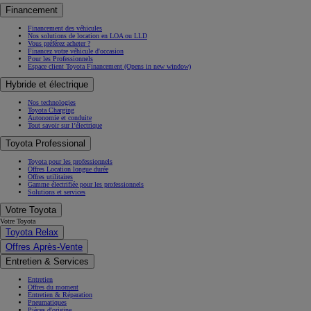
Financement
Financement des véhicules
Nos solutions de location en LOA ou LLD
Vous préférez acheter ?
Financez votre véhicule d'occasion
Pour les Professionnels
Espace client Toyota Financement
(Opens in new window)
Hybride et électrique
Nos technologies
Toyota Charging
Autonomie et conduite
Tout savoir sur l’électrique
Toyota Professional
Toyota pour les professionnels
Offres Location longue durée
Offres utilitaires
Gamme électrifiée pour les professionnels
Solutions et services
Votre Toyota
Votre Toyota
Toyota Relax
Offres Après-Vente
Entretien & Services
Entretien
Offres du moment
Entretien & Réparation
Pneumatiques
Pièces d'origine