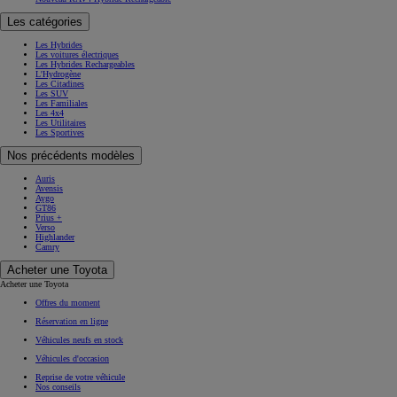
Les catégories
Les Hybrides
Les voitures électriques
Les Hybrides Rechargeables
L'Hydrogène
Les Citadines
Les SUV
Les Familiales
Les 4x4
Les Utilitaires
Les Sportives
Nos précédents modèles
Auris
Avensis
Aygo
GT86
Prius +
Verso
Highlander
Camry
Acheter une Toyota
Acheter une Toyota
Offres du moment
Réservation en ligne
Véhicules neufs en stock
Véhicules d'occasion
Reprise de votre véhicule
Nos conseils