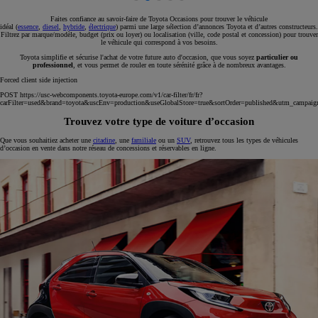
Faites confiance au savoir-faire de Toyota Occasions pour trouver le véhicule
idéal (
essence
,
diesel
,
hybride
,
électrique
) parmi une large sélection d’annonces Toyota et d’autres constructeurs.
Filtrez par marque/modèle, budget (prix ou loyer) ou localisation (ville, code postal et concession) pour trouver
le véhicule qui correspond à vos besoins.
Toyota simplifie et sécurise l'achat de votre future auto d'occasion, que vous soyez
particulier ou
professionnel
, et vous permet de rouler en toute sérénité grâce à de nombreux avantages.
Forced client side injection
POST https://usc-webcomponents.toyota-europe.com/v1/car-filter/fr/fr?
carFilter=used&brand=toyota&uscEnv=production&useGlobalStore=true&sortOrder=published&utm
Trouvez votre type de voiture d’occasion
Que vous souhaitiez acheter une
citadine
, une
familiale
ou un
SUV
, retrouvez tous les types de véhicules
d’occasion en vente dans notre réseau de concessions et réservables en ligne.