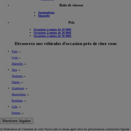
Boîte de vitesses
Automatique
Manuelle
Prix
Occasions à moins de 10 000€
Occasions à moins de 20 000€
Occasions à moins de 30 000€
Découvrez nos véhicules d'occasion près de chez vous
Paris
→
Lyon
→
Marseille
→
Nice
→
Toulouse
→
Nantes
→
Strasbourg
→
Montpellier
→
Bordeaux
→
Lille
→
Rennes
→
Mentions légales
(1) Réalisation de l’entretien de votre Toyota dans le réseau agréé selon les préconisations constructeur figurant