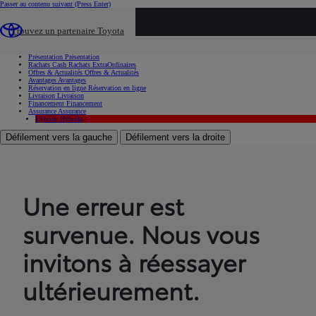
Passer au contenu suivant
(Press Enter)
...
Trouvez un partenaire Toyota
Voiture d'occasion
Présentation
Présentation
Rachats Cash
Rachats ExtraOrdinaires
Offres & Actualités
Offres & Actualités
Avantages
Avantages
Réservation en ligne
Réservation en ligne
Livraison
Livraison
Financement
Financement
Assurance
Assurance
Hybride
Hybride
Défilement vers la gauche
Défilement vers la droite
Une erreur est
survenue. Nous vous
invitons à réessayer
ultérieurement.