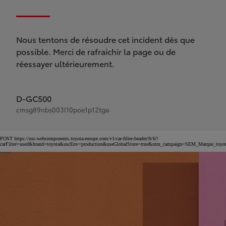
Nous tentons de résoudre cet incident dès que
possible. Merci de rafraichir la page ou de
réessayer ultérieurement.
D-GC500
cmsg89nbs003l10poe1p12tga
POST https://usc-webcomponents.toyota-europe.com/v1/car-filter-header/fr/fr?
carFilter=used&brand=toyota&uscEnv=production&useGlobalStore=true&utm_campaign=SEM_Marqu