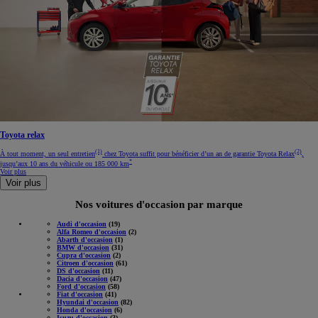
Toyota relax
(1)
(2)
À tout moment, un seul entretien
chez Toyota suffit pour bénéficier d’un an de garantie Toyota Relax
,
*
jusqu’aux 10 ans du véhicule ou 185 000 km
Voir plus
Voir plus
Nos voitures d'occasion par marque
Audi d'occasion
(19)
Alfa Romeo d'occasion
(2)
Abarth d'occasion
(1)
BMW d'occasion
(31)
Cupra d'occasion
(2)
Citroen d'occasion
(61)
DS d'occasion
(11)
Dacia d'occasion
(47)
Ford d'occasion
(58)
Fiat d'occasion
(41)
Hyundai d'occasion
(82)
Honda d'occasion
(6)
Isuzu d'occasion
(3)