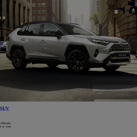
SUV
 véhicule.
e si vous