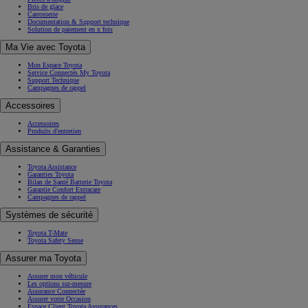
Bris de glace
Carrosserie
Documentation & Support technique
Solution de paiement en x fois
Ma Vie avec Toyota
Mon Espace Toyota
Service Connectés My Toyota
Support Technique
Campagnes de rappel
Accessoires
Accessoires
Produits d'entretien
Assistance & Garanties
Toyota Assistance
Garanties Toyota
Bilan de Santé Batterie Toyota
Garantie Confort Extracare
Campagnes de rappel
Systèmes de sécurité
Toyota T-Mate
Toyota Safety Sense
Assurer ma Toyota
Assurer mon véhicule
Les options sur-mesure
Assurance Connectée
Assurer votre Occasion
Espace Client Toyota Assurances