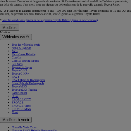
dans le carnet d’entretien et de garantie du véhicule. Si l’entretien est réalisé
au-delà de l’échéance
préconisée,
un délai de carence d’un mois
entre en vigueur au déclenchement de la nouvelle garantie Toyota Relax.
(2) À l’issue de la garantie constructeur (3 ans / 100 000 km), les véhicules Toyota de moins de 10 ans
OU
185
000 km, au premier des deux termes atteint, sont éligibles à la garantie Toyota Relax.
*
Voir les conditions générales de la garantie Toyota Relax
(Opens in new window)
Modèles
Modèles
Véhicules neufs
Tous les véhicules neufs
Aygo X Hybride
Yaris
Yaris Cross Hybride
Corolla
Corolla Touring Sports
GR Yaris
Toyota GR Supra
Toyota C-HR
Toyota C-HR+
RAV4
RAV4 Hybride Rechargeable
Prius Hybride Rechargeable
Toyota bZ4X
Toyota bZ4X Touring
Land Cruiser
Hilux
PROACE CITY
PROACE
PROACE Verso
PROACE MAX
Mirai
Modèles à venir
Nouvelle Yaris Cross
Nouveau RAV4 Hybride Rechargeable