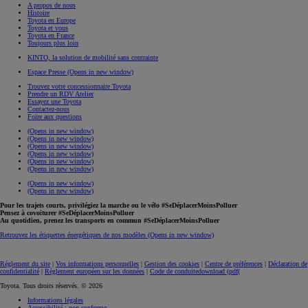
A propos de nous
Histoire
Toyota en Europe
Toyota et vous
Toyota en France
Toujours plus loin
KINTO, la solution de mobilité sans contrainte
Espace Presse
(Opens in new window)
Trouvez votre concessionnaire Toyota
Prendre un RDV Atelier
Essayez une Toyota
Contactez-nous
Foire aux questions
(Opens in new window)
(Opens in new window)
(Opens in new window)
(Opens in new window)
(Opens in new window)
(Opens in new window)
(Opens in new window)
(Opens in new window)
Pour les trajets courts, privilégiez la marche ou le vélo #SeDéplacerMoinsPolluer
Pensez à covoiturer #SeDéplacerMoinsPolluer
Au quotidien, prenez les transports en commun #SeDéplacerMoinsPolluer
Retrouvez les étiquettes énergétiques de nos modèles
(Opens in new window)
Réglement du site
|
Vos informations personnelles
|
Gestion des cookies
|
Centre de préférences
|
Déclaration de
confidentialité
|
Règlement européen sur les données
|
Code de conduite
download (pdf(
Toyota. Tous droits réservés. © 2026
Informations légales
Accessibilité : non conforme