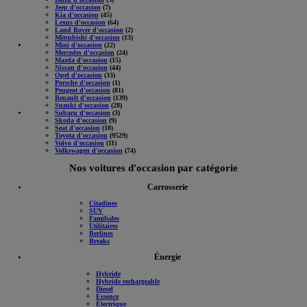
Jeep d'occasion
(7)
Kia d'occasion
(45)
Lexus d'occasion
(64)
Land Rover d'occasion
(2)
Mitsubishi d'occasion
(13)
Mini d'occasion
(22)
Mercedes d'occasion
(24)
Mazda d'occasion
(15)
Nissan d'occasion
(44)
Opel d'occasion
(33)
Porsche d'occasion
(1)
Peugeot d'occasion
(81)
Renault d'occasion
(139)
Suzuki d'occasion
(28)
Subaru d'occasion
(3)
Skoda d'occasion
(9)
Seat d'occasion
(10)
Toyota d'occasion
(9529)
Volvo d'occasion
(11)
Volkswagen d'occasion
(74)
Nos voitures d'occasion par catégorie
Carrosserie
Citadines
SUV
Familiales
Utilitaires
Berlines
Breaks
Énergie
Hybride
Hybride rechargeable
Diesel
Essence
Électrique