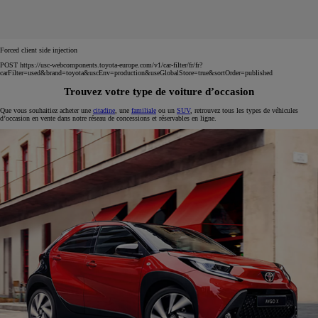
Forced client side injection
POST https://usc-webcomponents.toyota-europe.com/v1/car-filter/fr/fr?
carFilter=used&brand=toyota&uscEnv=production&useGlobalStore=true&sortOrder=published
Trouvez votre type de voiture d’occasion
Que vous souhaitiez acheter une
citadine
, une
familiale
ou un
SUV
, retrouvez tous les types de véhicules
d’occasion en vente dans notre réseau de concessions et réservables en ligne.