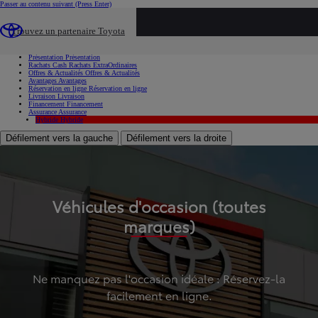
Passer au contenu suivant
(Press Enter)
...
Trouvez un partenaire Toyota
Voiture d'occasion
Présentation
Présentation
Rachats Cash
Rachats ExtraOrdinaires
Offres & Actualités
Offres & Actualités
Avantages
Avantages
Réservation en ligne
Réservation en ligne
Livraison
Livraison
Financement
Financement
Assurance
Assurance
Hybride
Hybride
Défilement vers la gauche
Défilement vers la droite
Véhicules d'occasion (toutes
marques)
Ne manquez pas l'occasion idéale : Réservez-la
facilement en ligne.