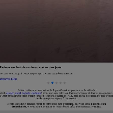
Réservez en ligne votre occasion pour 1€ seulement
Réservez en ligne
Faites confiance au savoir-faire de Toyota Occasions pour trouver le véhicule
idéal (
essence
,
diesel
,
hybride
,
électrique
) parmi une large sélection d’annonces Toyota et d’autres constructeurs.
Filtrez par marque/modèle, budget (prix ou loyer) ou localisation (ville, code postal et concession) pour trouver
le véhicule qui correspond à vos besoins.
Toyota simplifie et sécurise l'achat de votre future auto d'occasion, que vous soyez
particulier ou
professionnel
, et vous permet de rouler en toute sérénité grâce à de nombreux avantages.