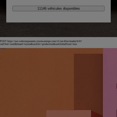
11146 véhicules disponibles
POST https://usc-webcomponents.toyota-europe.com/v1/car-filter-header/fr/fr?
carFilter=used&brand=toyota&uscEnv=production&useGlobalStore=true