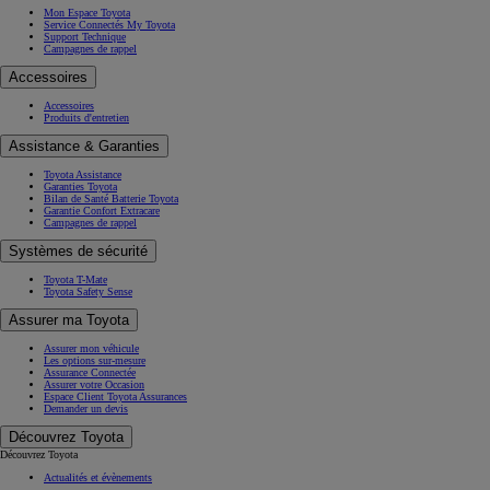
Mon Espace Toyota
Service Connectés My Toyota
Support Technique
Campagnes de rappel
Accessoires
Accessoires
Produits d'entretien
Assistance & Garanties
Toyota Assistance
Garanties Toyota
Bilan de Santé Batterie Toyota
Garantie Confort Extracare
Campagnes de rappel
Systèmes de sécurité
Toyota T-Mate
Toyota Safety Sense
Assurer ma Toyota
Assurer mon véhicule
Les options sur-mesure
Assurance Connectée
Assurer votre Occasion
Espace Client Toyota Assurances
Demander un devis
Découvrez Toyota
Découvrez Toyota
Actualités et évènements