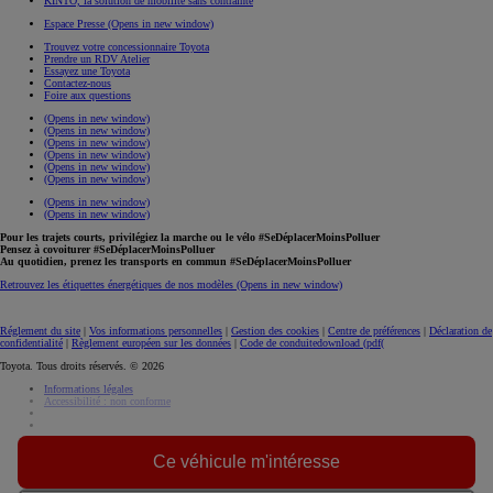
KINTO, la solution de mobilité sans contrainte
Espace Presse
(Opens in new window)
Trouvez votre concessionnaire Toyota
Prendre un RDV Atelier
Essayez une Toyota
Contactez-nous
Foire aux questions
(Opens in new window)
(Opens in new window)
(Opens in new window)
(Opens in new window)
(Opens in new window)
(Opens in new window)
(Opens in new window)
(Opens in new window)
Pour les trajets courts, privilégiez la marche ou le vélo #SeDéplacerMoinsPolluer
Pensez à covoiturer #SeDéplacerMoinsPolluer
Au quotidien, prenez les transports en commun #SeDéplacerMoinsPolluer
Retrouvez les étiquettes énergétiques de nos modèles
(Opens in new window)
Réglement du site
|
Vos informations personnelles
|
Gestion des cookies
|
Centre de préférences
|
Déclaration de
confidentialité
|
Règlement européen sur les données
|
Code de conduite
download (pdf(
Toyota. Tous droits réservés. © 2026
Informations légales
Accessibilité : non conforme
Ce véhicule m'intéresse