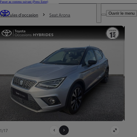
Passer au contenu suivant
(Press Enter)
DEALER NAME
Vous êtes ici
:
Ouvrir le menu
Trouvez un partenaire Toyota
Véhicules d'occasion
Seat Arona
1/17