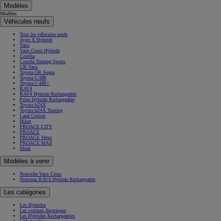
Modèles
Modèles
Véhicules neufs
Tous les véhicules neufs
Aygo X Hybride
Yaris
Yaris Cross Hybride
Corolla
Corolla Touring Sports
GR Yaris
Toyota GR Supra
Toyota C-HR
Toyota C-HR+
RAV4
RAV4 Hybride Rechargeable
Prius Hybride Rechargeable
Toyota bZ4X
Toyota bZ4X Touring
Land Cruiser
Hilux
PROACE CITY
PROACE
PROACE Verso
PROACE MAX
Mirai
Modèles à venir
Nouvelle Yaris Cross
Nouveau RAV4 Hybride Rechargeable
Les catégories
Les Hybrides
Les voitures électriques
Les Hybrides Rechargeables