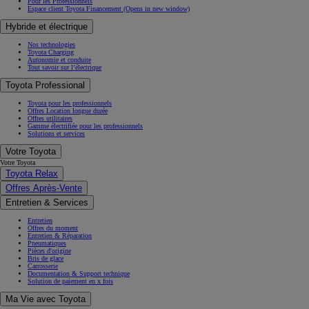
Pour les Professionnels
Espace client Toyota Financement
(Opens in new window)
Hybride et électrique
Nos technologies
Toyota Charging
Autonomie et conduite
Tout savoir sur l’électrique
Toyota Professional
Toyota pour les professionnels
Offres Location longue durée
Offres utilitaires
Gamme électrifiée pour les professionnels
Solutions et services
Votre Toyota
Votre Toyota
Toyota Relax
Offres Après-Vente
Entretien & Services
Entretien
Offres du moment
Entretien & Réparation
Pneumatiques
Pièces d'origine
Bris de glace
Carrosserie
Documentation & Support technique
Solution de paiement en x fois
Ma Vie avec Toyota