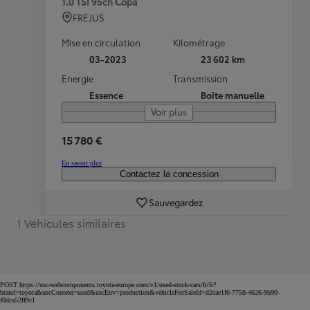
1.0 TSI 95ch Copa
FREJUS
Mise en circulation
Kilométrage
03-2023
23 602 km
Energie
Transmission
Essence
Boîte manuelle
Voir plus
15 780 €
En savoir plus
Contactez la concession
Sauvegardez
1 Véhicules similaires
POST https://usc-webcomponents.toyota-europe.com/v1/used-stock-cars/fr/fr?
brand=toyota&uscContext=used&uscEnv=production&vehicleForSaleId=d2cae1f6-7758-4626-9b90-
f0dca52ff9c1