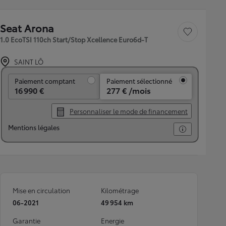
Seat Arona
Sauvegarder le véh
1.0 EcoTSI 110ch Start/Stop Xcellence Euro6d-T
SAINT LÔ
Paiement comptant
Paiement comptant
Paiement sélectionné
16 990 €
277 € /mois
Personnaliser le mode de financement
Mentions légales
Mise en circulation
Kilométrage
06-2021
49 954 km
Garantie
Energie