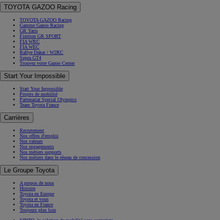
TOYOTA GAZOO Racing
TOYOTA GAZOO Racing
Gamme Gazoo Racing
GR Yaris
Finition GR SPORT
FIA WRC
FIA WEC
Rallye Dakar / W2RC
Supra GT4
Trouvez votre Gazoo Center
Start Your Impossible
Start Your Impossible
Projets de mobilité
Partenariat Special Olympics
Team Toyota France
Carrières
Recrutement
Nos offres d'emploi
Nos valeurs
Nos engagements
Nos métiers supports
Nos métiers dans le réseau de concession
Le Groupe Toyota
A propos de nous
Histoire
Toyota en Europe
Toyota et vous
Toyota en France
Toujours plus loin