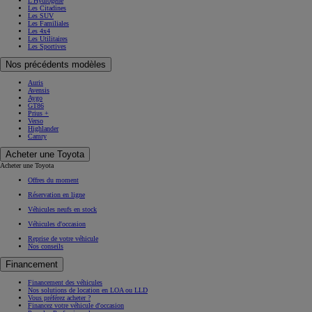
L'Hydrogène
Les Citadines
Les SUV
Les Familiales
Les 4x4
Les Utilitaires
Les Sportives
Nos précédents modèles
Auris
Avensis
Aygo
GT86
Prius +
Verso
Highlander
Camry
Acheter une Toyota
Acheter une Toyota
Offres du moment
Réservation en ligne
Véhicules neufs en stock
Véhicules d'occasion
Reprise de votre véhicule
Nos conseils
Financement
Financement des véhicules
Nos solutions de location en LOA ou LLD
Vous préférez acheter ?
Financez votre véhicule d'occasion