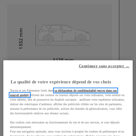
mm
1 552
Hauteur
Longueur
4 138
mm
Continuer sans accepter →
La qualité de votre expérience dépend de vos choix
Toyota et ses Partenaires listés dans
sa déclaration de confidentialité (ouvre dans un
nouvel onglet)
utilisent des cookies ou traceurs déposés sur votre ordinateur, votre mobile ou
votre tablette, afin de poursuivre les finalités suivantes : améliorer votre expérience utilisateur,
Largeur
1 780
mm
réaliser des statistiques d’audience, afficher des publicités ciblées sur les sites de partenaires,
mesurer la performance de ces publicités, utiliser des données de géolocalisation, vous offrir
des fonctionnalités relatives aux réseaux sociaux.
Des cookies sont nécessaires au fonctionnement du site et de nos services, et sont déposés
automatiquement.
Consommation mixte
Pour une navigation optimale, nous vous invitons à accepter les cookies de performance et/ou